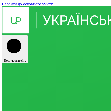
Перейти до основного змісту
Пошук статей...