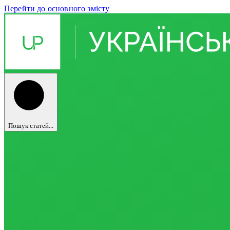
Перейти до основного змісту
Пошук статей...