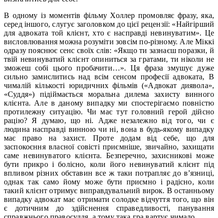
В одному із моментів фільму Холлер промовляє фразу, яка,
серед іншого, слугує заголовком до цієї рецензії: «Найгірший
для адвоката той клієнт, хто є насправді невинуватим». Це
висловлювання можна розуміти зовсім по-різному. Але Міккі
одразу пояснює сенс своїх слів: «Якщо ти зазнаєш поразки, й
твій невинуватий клієнт опиниться за гратами, ти ніколи не
зможеш собі цього пробачити…». Ця фраза змушує дуже
сильно замислитись над всім сенсом професії адвоката, В
чималій кількості юридичних фільмів («Адвокат диявола»,
«Суддя») підіймається моральна дилема захисту винного
клієнта. Але в даному випадку ми спостерігаємо повністю
протилежну ситуацію. Чи має тут головний герой дійсно
рацію? Я думаю, що ні. Адже незалежно від того, чи є
людина насправді винною чи ні, вона в будь-якому випадку
має право на захист. Проте додам від себе, що для
заспокоєння власної совісті приємніше, звичайно, захищати
саме невинуватого клієнта. Безперечно, захисникові може
бути прикро і болісно, коли його невинуватий клієнт під
впливом різних обставин все ж таки потрапляє до в’язниці,
однак так само йому може бути приємно і радісно, коли
такий клієнт отримує виправдувальний вирок. В останньому
випадку адвокат має отримати солодке відчуття того, що він
є дотичним до здійснення справедливості, панування
справжнього правосуддя, а тому така гра вартує чимало…