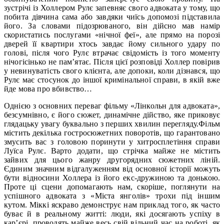
зустрічі із Холлером Рулє запевняє свого адвоката у тому, що
побита дівчина сама або завдяки чиїсь допомозі підставила
його. За словами підозрюваного, він дійсно мав намір
скористатись послугами «нічної феї», але прямо на порозі
дверей її квартири хтось завдає йому сильного удару по
голові, після чого Рулє втрачає свідомість із того моменту
нічогісінько не пам’ятає. Після цієї розповіді Холлер повірив
у невинуватість свого клієнта, але допоки, коли дізнався, що
Рулє має стосунок до іншої кримінальної справи, в якій вже
йде мова про вбивство…
Однією з основних переваг фільму «Лінкольн для адвоката»,
безсумнівно, є його сюжет, динамічне дійство, яке приковує
глядацьку увагу буквально з перших хвилин перегляду.Фільм
містить декілька гостросюжетних поворотів, що гарантовано
змусить вас з головою поринути у хитросплетіння справи
Луїса Рулє. Варто додати, що стрічка майже не містить
зайвих для цього жанру другорядних сюжетних ліній.
Єдиним значним відгалуженням від основної історії можуть
бути відносини Холлера із його екс-дружиною та донькою.
Проте ці сцени допомагають нам, скоріше, поглянути на
успішного адвоката з «Міста янголів» трохи під іншим
кутом. Міккі яскраво демонструє нам приклад того, як часто
буває й в реальному житті: люди, які досягають успіху в
кар’єрі, проводять майже весь свій вільний час на роботі, як