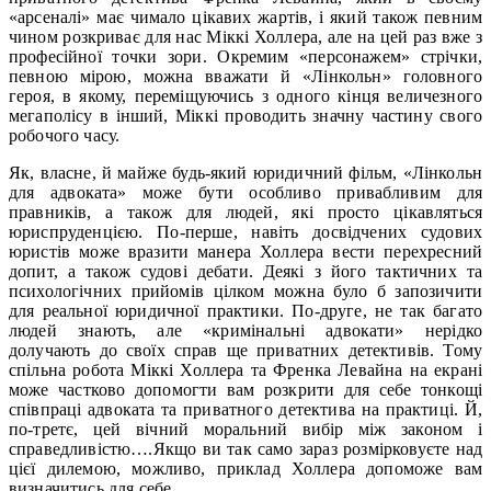
«арсеналі» має чимало цікавих жартів, і який також певним
чином розкриває для нас Міккі Холлера, але на цей раз вже з
професійної точки зори. Окремим «персонажем» стрічки,
певною мірою, можна вважати й «Лінкольн» головного
героя, в якому, переміщуючись з одного кінця величезного
мегаполісу в інший, Міккі проводить значну частину свого
робочого часу.
Як, власне, й майже будь-який юридичний фільм, «Лінкольн
для адвоката» може бути особливо привабливим для
правників, а також для людей, які просто цікавляться
юриспруденцією. По-перше, навіть досвідчених судових
юристів може вразити манера Холлера вести перехресний
допит, а також судові дебати. Деякі з його тактичних та
психологічних прийомів цілком можна було б запозичити
для реальної юридичної практики. По-друге, не так багато
людей знають, але «кримінальні адвокати» нерідко
долучають до своїх справ ще приватних детективів. Тому
спільна робота Міккі Холлера та Френка Левайна на екрані
може частково допомогти вам розкрити для себе тонкощі
співпраці адвоката та приватного детектива на практиці. Й,
по-третє, цей вічний моральний вибір між законом і
справедливістю….Якщо ви так само зараз розмірковуєте над
цієї дилемою, можливо, приклад Холлера допоможе вам
визначитись для себе.