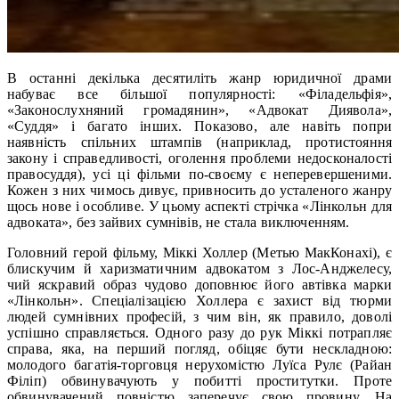
В останні декілька десятиліть жанр юридичної драми
набуває все більшої популярності: «Філадельфія»,
«Законослухняний громадянин», «Адвокат Диявола»,
«Суддя» і багато інших. Показово, але навіть попри
наявність спільних штампів (наприклад, протистояння
закону і справедливості, оголення проблеми недосконалості
правосуддя), усі ці фільми по-своєму є неперевершеними.
Кожен з них чимось дивує, привносить до усталеного жанру
щось нове і особливе. У цьому аспекті стрічка «Лінкольн для
адвоката», без зайвих сумнівів, не стала виключенням.
Головний герой фільму, Міккі Холлер (Метью МакКонахі), є
блискучим й харизматичним адвокатом з Лос-Анджелесу,
чий яскравий образ чудово доповнює його автівка марки
«Лінкольн». Спеціалізацією Холлера є захист від тюрми
людей сумнівних професій, з чим він, як правило, доволі
успішно справляється. Одного разу до рук Міккі потрапляє
справа, яка, на перший погляд, обіцяє бути нескладною:
молодого багатія-торговця нерухомістю Луїса Рулє (Райан
Філіп) обвинувачують у побитті проститутки. Проте
обвинувачений повністю заперечує свою провину. На