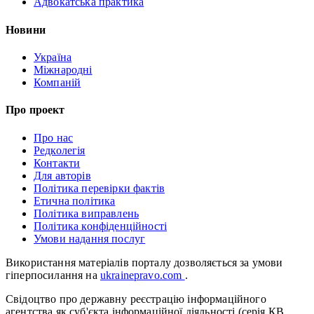
Адвокатська практика
Новини
Україна
Міжнародні
Компаній
Про проект
Про нас
Редколегія
Контакти
Для авторів
Політика перевірки фактів
Етична політика
Політика виправлень
Політика конфіденційності
Умови надання послуг
Використання матеріалів порталу дозволяється за умови
гіперпосилання на
ukrainepravo.com
.
Свідоцтво про державну реєстрацію інформаційного
агентства як суб'єкта інформаційної діяльності (серія КВ