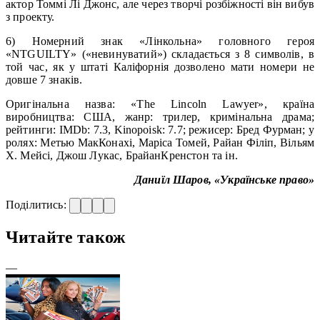
актор Томмі Лі Джонс, але через творчі розбіжності він вибув
з проекту.
6) Номерний знак «Лінкольна» головного героя
«NTGUILTY» («невинуватий») складається з 8 символів, в
той час, як у штаті Каліфорнія дозволено мати номери не
довше 7 знаків.
Оригінальна назва: «The Lincoln Lawyer», країна
виробництва: США, жанр: трилер, кримінальна драма;
рейтинги: IMDb: 7.3, Kinopoisk: 7.7; режисер: Бред Фурман; у
ролях: Метью МакКонахі, Маріса Томей, Райан Філіп, Вільям
Х. Мейсі, Джош Лукас, БрайанКренстон та ін.
Даниїл Шаров, «Українське право»
Поділитись:
Читайте також
—