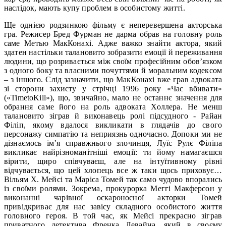
наслідок, мають купу проблем в особистому житті.
Ще однією родзинкою фільму є неперевершена акторська
гра. Режисер Бред Фурман не дарма обрав на головну роль
саме Метью МакКонахі. Адже важко знайти актора, який
здатен настільки талановито зобразити емоції й переживання
людини, що розривається між своїм професійним обов’язком
з одного боку та власними почуттями й моральним кодексом
– з іншого. Слід зазначити, що МакКонахі вже грав адвоката
зі сторони захисту у стрічці 1996 року «Час вбивати»
(«TimetoKill»), що, звичайно, мало не останнє значення для
обрання саме його на роль адвоката Холлера. Не менш
талановито зіграв й виконавець ролі підсудного - Райан
Філіп, якому вдалося викликати в глядачів до свого
персонажу симпатію та неприязнь одночасно. Допоки ми не
дізнаємось ім’я справжнього злочинця, Луїс Рулє Філіпа
викликає найрізноманітніші емоції: ти йому намагаєшся
вірити, щиро співчуваєш, але на інтуїтивному рівні
відчувається, що цей хлопець все ж таки щось приховує…
Вільям Х. Мейсі та Маріса Томей так само чудово впорались
із своїми ролями. Зокрема, прокурорка Меггі Макферсон у
виконанні чарівної оскароносної акторки Томей
привідкриває для нас завісу складного особистого життя
головного героя. В той час, як Мейсі прекрасно зіграв
приватного детектива Френка Левайна, який в своєму