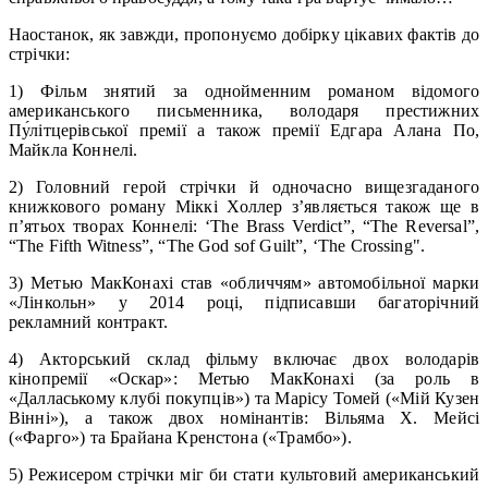
Наостанок, як завжди, пропонуємо добірку цікавих фактів до
стрічки:
1) Фільм знятий за однойменним романом відомого
американського письменника, володаря престижних
Пу́літцерівської премії а також премії Едгара Алана По,
Майкла Коннелі.
2) Головний герой стрічки й одночасно вищезгаданого
книжкового роману Міккі Холлер з’являється також ще в
п’ятьох творах Коннелі: ‘The Brass Verdict”, “The Reversal”,
“The Fifth Witness”, “The God sof Guilt”, ‘The Crossing".
3) Метью МакКонахі став «обличчям» автомобільної марки
«Лінкольн» у 2014 році, підписавши багаторічний
рекламний контракт.
4) Акторський склад фільму включає двох володарів
кінопремії «Оскар»: Метью МакКонахі (за роль в
«Даллаському клубі покупців») та Марісу Томей («Мій Кузен
Вінні»), а також двох номінантів: Вільяма Х. Мейсі
(«Фарго») та Брайана Кренстона («Трамбо»).
5) Режисером стрічки міг би стати культовий американський