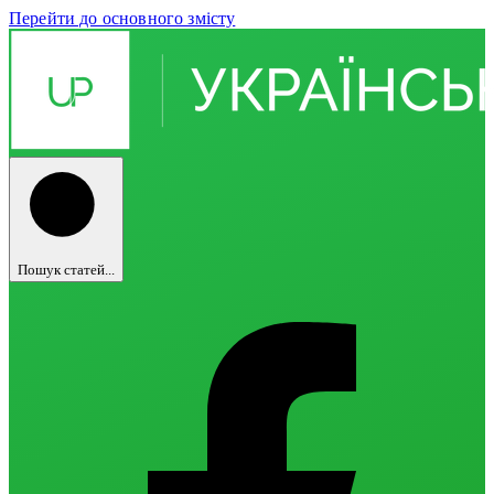
Перейти до основного змісту
Пошук статей...