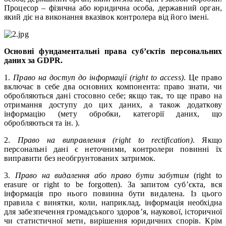
Процесор – фізична або юридична особа, державний орган,
який діє на виконання вказівок контролера від його імені.
Основні фундаментальні права суб’єктів персональних
даних за GDPR.
1.
Право на доступ до інформації (right to access)
. Це право
включає в себе два основних компонента: право знати, чи
обробляються дані стосовно себе; якщо так, то ще право на
отримання доступу до цих даних, а також додаткову
інформацію (мету обробки, категорії даних, що
обробляються та ін. ).
2.
Право на виправлення (right to rectification)
. Якщо
персональні дані є неточними, контролери повинні їх
виправити без необгрунтованих затримок.
3.
Право на видалення або право бути забутим
(right to
erasure or right to be forgotten). За запитом суб’єкта, вся
інформація про нього повинна бути видалена. Із цього
правила є винятки, коли, наприклад, інформація необхідна
для забезпечення громадського здоров’я, наукової, історичної
чи статистичної мети, вирішення юридичних спорів. Крім