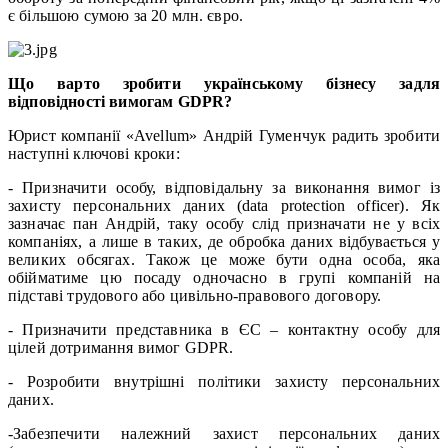
є більшою сумою за 20 млн. євро.
Що варто зробити українському бізнесу задля
відповідності вимогам GDPR?
Юрист компанії «Avellum» Андрій Гуменчук радить зробити
наступні ключові кроки:
- Призначити особу, відповідальну за виконання вимог із
захисту персональних даних (data protection officer). Як
зазначає пан Андрій, таку особу слід призначати не у всіх
компаніях, а лише в таких, де обробка даних відбувається у
великих обсягах. Також це може бути одна особа, яка
обійматиме цю посаду одночасно в групі компаній на
підставі трудового або цивільно-правового договору.
- Призначити представника в ЄС – контактну особу для
цілей дотримання вимог GDPR.
- Розробити внутрішні політики захисту персональних
даних.
-Забезпечити належний захист персональних даних