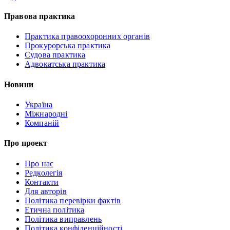
Правова практика
Практика правоохоронних органів
Прокурорська практика
Судова практика
Адвокатська практика
Новини
Україна
Міжнародні
Компаній
Про проект
Про нас
Редколегія
Контакти
Для авторів
Політика перевірки фактів
Етична політика
Політика виправлень
Політика конфіденційності