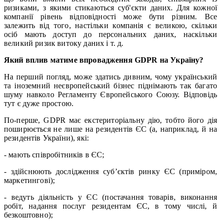
ризиками, з якими стикаються суб'єкти даних. Для кожної
компанії рівень відповідності може бути різним. Все
залежить від того, настільки компанія є великою, скільки
осіб мають доступ до персональних даних, наскільки
великий ризик витоку даних і т. д.
Який вплив матиме впровадження GDPR на Україну?
На перший погляд, може здатись дивним, чому український
та іноземний неєвропейський бізнес піднімають так багато
шуму навколо Регламенту Європейського Союзу. Відповідь
тут є дуже простою.
По-перше, GDPR має екстериторіальну дію, тобто його дія
поширюється не лише на резидентів ЄС (а, наприклад, й на
резидентів України), які:
- мають співробітників в ЄС;
- здійснюють дослідження суб’єктів ринку ЄС (приміром,
маркетингові);
- ведуть діяльність у ЄС (постачання товарів, виконання
робіт, надання послуг резидентам ЄС, в тому числі, й
безкоштовно);