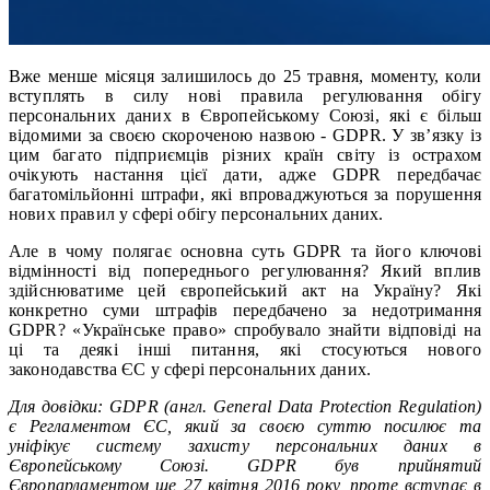
Вже менше місяця залишилось до 25 травня, моменту, коли
вступлять в силу нові правила регулювання обігу
персональних даних в Європейському Союзі, які є більш
відомими за своєю скороченою назвою - GDPR. У зв’язку із
цим багато підприємців різних країн світу із острахом
очікують настання цієї дати, адже GDPR передбачає
багатомільйонні штрафи, які впроваджуються за порушення
нових правил у сфері обігу персональних даних.
Але в чому полягає основна суть GDPR та його ключові
відмінності від попереднього регулювання? Який вплив
здійснюватиме цей європейський акт на Україну? Які
конкретно суми штрафів передбачено за недотримання
GDPR? «Українське право» спробувало знайти відповіді на
ці та деякі інші питання, які стосуються нового
законодавства ЄС у сфері персональних даних.
Для довідки: GDPR (англ. General Data Protection Regulation)
є Регламентом ЄС, який за своєю суттю посилює та
уніфікує систему захисту персональних даних в
Європейському Союзі. GDPR був прийнятий
Європарламентом ще 27 квітня 2016 року, проте вступає в