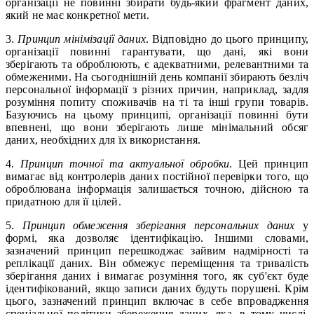
організації не повинні збирати будь-який фрагмент даних,
який не має конкретної мети.
3.
Принцип мінімізації даних
. Відповідно до цього принципу,
організації повинні гарантувати, що дані, які вони
зберігають та оброблюють, є адекватними, релевантними та
обмеженими. На сьогоднішній день компанії збирають безліч
персональної інформації з різних причин, наприклад, задля
розуміння попиту споживачів на ті та інші групи товарів.
Базуючись на цьому принципі, організації повинні бути
впевнені, що вони зберігають лише мінімальний обсяг
даних, необхідних для їх використання.
4.
Принцип точної та актуальної обробки
. Цей принцип
вимагає від контролерів даних постійної перевірки того, що
оброблювана інформація залишається точною, дійсною та
придатною для її цілей.
5.
Принцип обмеження зберігання персональних даних
у
формі, яка дозволяє ідентифікацію. Іншими словами,
зазначений принцип перешкоджає зайвим надмірності та
реплікації даних. Він обмежує переміщення та тривалість
зберігання даних і вимагає розуміння того, як суб'єкт буде
ідентифікований, якщо записи даних будуть порушені. Крім
цього, зазначений принцип включає в себе впровадження
спеціальної політики збереження даних, яка, в тому числі,