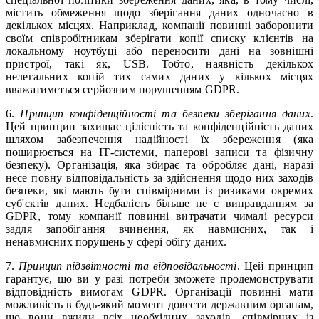
містить обмеження щодо зберігання даних одночасно в
декількох місцях. Наприклад, компанії повинні заборонити
своїм співробітникам зберігати копії списку клієнтів на
локальному ноутбуці або переносити дані на зовнішні
пристрої, такі як, USB. Тобто, наявність декількох
нелегальних копій тих самих даних у кількох місцях
вважатиметься серйозним порушенням GDPR.
6.
Принцип конфіденційності та безпеки зберігання даних
.
Цей принцип захищає цілісність та конфіденційність даних
шляхом забезпечення надійності їх збереження (яка
поширюється на ІТ-системи, паперові записи та фізичну
безпеку). Організація, яка збирає та обробляє дані, наразі
несе повну відповідальність за здійснення щодо них заходів
безпеки, які мають бути співмірними із ризиками окремих
суб'єктів даних. Недбалість більше не є виправданням за
GDPR, тому компанії повинні витрачати чималі ресурси
задля запобігання вчинення, як навмисних, так і
ненавмисних порушень у сфері обігу даних.
7.
Принцип підзвітності та відповідальності
. Цей принцип
гарантує, що ви у разі потреби зможете продемонструвати
відповідність вимогам GDPR. Організації повинні мати
можливість в будь-який момент довести державним органам,
що вони вжили всіх необхідних заходів, співмірних із