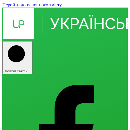
Перейти до основного змісту
Пошук статей...