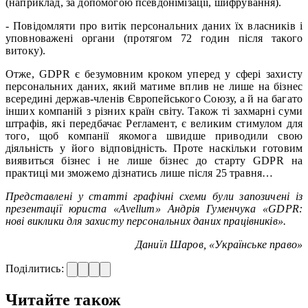
(наприклад, за допомогою псевдонімізації, шифрування).
- Повідомляти про витік персональних даних їх власників і
уповноважені органи (протягом 72 годин після такого
витоку).
Отже, GDPR є безумовним кроком уперед у сфері захисту
персональних даних, який матиме вплив не лише на бізнес
всередині держав-членів Європейського Союзу, а й на багато
інших компаній з різних країн світу. Також ті захмарні суми
штрафів, які передбачає Регламент, є великим стимулом для
того, щоб компанії якомога швидше приводили свою
діяльність у його відповідність. Проте наскільки готовим
виявиться бізнес і не лише бізнес до старту GDPR на
практиці ми зможемо дізнатись лише після 25 травня…
Представлені у статті графічні схеми були запозичені із
презентації юриста «Avellum» Андрія Гуменчука «GDPR:
нові виклики для захисту персональних даних працівників».
Даниїл Шаров, «Українське право»
Поділитись:
Читайте також