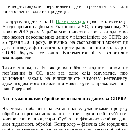
- використовують персональні дані громадян ЄС для
виготовлення власної продукції;
По-друге, згідно із п. 11
Плану заходів
щодо імплементації
Угоди про асоціацію між Україною та ЄС, затвердженому 25
жовтня 2017 року, Україна має привести своє законодавство
про захист персональних даних у відповідність до GDPR до
25 травня 2018 року. Звичайно, на сьогоднішній момент ця
дата виглядає фантастично, проте рано чи пізно стандарти
GDPR будуть все одно імплементовані у вітчизняне
законодавство.
Таким чином, навіть якщо ваш бізнес жодним чином не
пов’язаний із ЄС, вам все одно слід задуматись про
здійснення заходів на відповідність вимогам Регламенту,
адже згодом його положення мають бути запроваджені й в
нашій державі.
Хто є учасниками обробки персональних даних за GDPR?
Як можна побачити на схемі нижче, учасниками процесу
обробки персональних даних є три групи осіб: суб’єкти,
контролери та процесори. Суб’єкт є фізичною особою, дані
якої підлягають обробці. Контролер – фізична або юридична
особа, державний орган, який визначає цілі і засоби обробки.