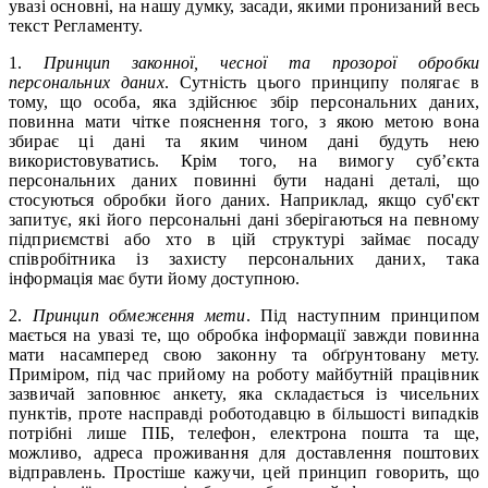
увазі основні, на нашу думку, засади, якими пронизаний весь
текст Регламенту.
1.
Принцип законної, чесної та прозорої обробки
персональних даних
. Сутність цього принципу полягає в
тому, що особа, яка здійснює збір персональних даних,
повинна мати чітке пояснення того, з якою метою вона
збирає ці дані та яким чином дані будуть нею
використовуватись. Крім того, на вимогу суб’єкта
персональних даних повинні бути надані деталі, що
стосуються обробки його даних. Наприклад, якщо суб'єкт
запитує, які його персональні дані зберігаються на певному
підприємстві або хто в цій структурі займає посаду
співробітника із захисту персональних даних, така
інформація має бути йому доступною.
2.
Принцип обмеження мети
. Під наступним принципом
мається на увазі те, що обробка інформації завжди повинна
мати насамперед свою законну та обґрунтовану мету.
Приміром, під час прийому на роботу майбутній працівник
зазвичай заповнює анкету, яка складається із чисельних
пунктів, проте насправді роботодавцю в більшості випадків
потрібні лише ПІБ, телефон, електрона пошта та ще,
можливо, адреса проживання для доставлення поштових
відправлень. Простіше кажучи, цей принцип говорить, що