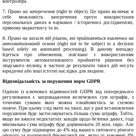
контролера.
7.
Право на заперечення
(right to object). Це право включає в
себе можливість заперечення проти використання
персональних даних в наукових / історичних дослідженнях,
прямому маркетингу та ін.
8.
Право на захист від рішень, які приймаються виключно на
автоматизованій основі
(right not to be subject to a decision
based solely on automated processing). В даному випадку
йдеться про обмеження, пов'язані з використанням
інструментів автоматизованого прийняття рішення без
людського впливу, в частині де результати таких дій несуть
юридичні або інші істотні наслідки для людини.
Відповідальність за порушення норм GDPR
Однією із ключових відмінностей GDPR від попереднього
регулювання є запровадження величезних сум штрафів, з
точними сумами яких можна ознайомитись за схемою
нижче. При цьому слід мати на увазі, що у разі встановлення
порушення буде застосовуватись більша сума штрафу. Тобто,
якщо ви вжили недостатніх заходів щодо безпеки даних, тоді
мінімальна сума штрафу буде дорівнювати 20 млн. євро. Але
цю суму буде підвищено до 4% від вашого світового річного
обороту за попередній фінансовий рік, якщо ці зазначені 4%