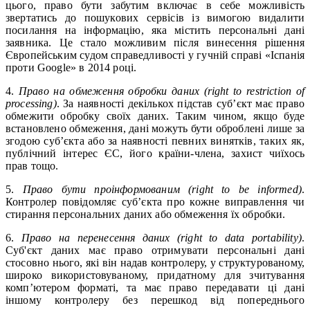
цього, право бути забутим включає в себе можливість
звертатись до пошукових сервісів із вимогою видалити
посилання на інформацію, яка містить персональні дані
заявника. Це стало можливим після винесення рішення
Європейським судом справедливості у гучній справі «Іспанія
проти Google» в 2014 році.
4.
Право на обмеження обробки даних (right to restriction of
processing)
. За наявності декількох підстав суб’єкт має право
обмежити обробку своїх даних. Таким чином, якщо буде
встановлено обмеження, дані можуть бути оброблені лише за
згодою суб’єкта або за наявності певних винятків, таких як,
публічний інтерес ЄС, його країни-члена, захист чиїхось
прав тощо.
5.
Право бути проінформованим (right to be informed)
.
Контролер повідомляє суб’єкта про кожне виправлення чи
стирання персональних даних або обмеження їх обробки.
6.
Право на перенесення даних (right to data portability)
.
Суб'єкт даних має право отримувати персональні дані
стосовно нього, які він надав контролеру, у структурованому,
широко використовуваному, придатному для зчитування
комп’ютером форматі, та має право передавати ці дані
іншому контролеру без перешкод від попереднього