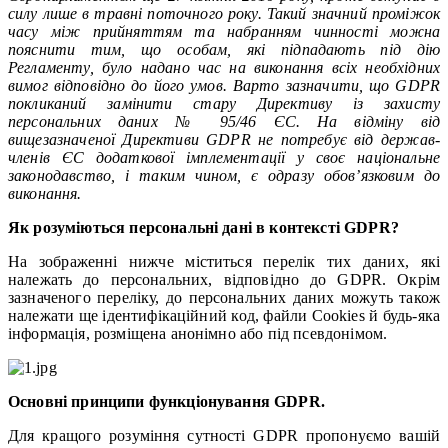
силу лише в травні поточного року. Такий значний проміжок
часу між прийняттям та набранням чинності можна
пояснити тим, що особам, які підпадають під дію
Регламенту, було надано час на виконання всіх необхідних
вимог відповідно до його умов. Варто зазначити, що GDPR
покликаний замінити стару Директиву із захисту
персональних даних № 95/46 ЄС. На відміну від
вищезазначеної Директиви GDPR не потребує від держав-
членів ЄС додаткової імплементації у своє національне
законодавство, і таким чином, є одразу обов’язковим до
виконання.
Як розуміються персональні дані в контексті GDPR?
На зображенні нижче міститься перелік тих даних, які
належать до персональних, відповідно до GDPR. Окрім
зазначеного переліку, до персональних даних можуть також
належати ще ідентифікаційний код, файли Cookies й будь-яка
інформація, розміщена анонімно або під псевдонімом.
Основні принципи функціонування GDPR.
Для кращого розуміння сутності GDPR пропонуємо вашій