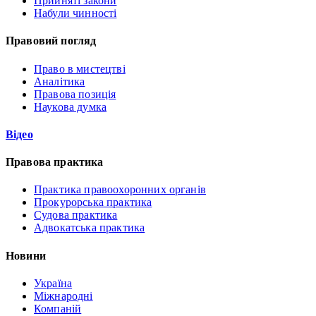
Прийняті закони
Набули чинності
Правовий погляд
Право в мистецтві
Аналітика
Правова позиція
Наукова думка
Відео
Правова практика
Практика правоохоронних органів
Прокурорська практика
Судова практика
Адвокатська практика
Новини
Україна
Міжнародні
Компаній