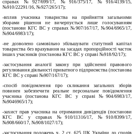
справах №927/699/17, №916/375/17, №916/4139/15,
№910/22291/16, №927/265/17);
-вплив учасника товариства на прийняття загальними
зборами рішення не вичерпується лише голосуванням
(постанови КГС ВС у справах №907/167/17, №904/6965/17,
№904/6983/17);
-не дозволено самовільно збільшувати статутний капітал
товариства без врахування на засадах пропорційності часток
інших учасників (постанова КГС ВС у справі №918/92/17);
-застосування аналогії закону при здійсненні правового
регулювання діяльності приватного підприємства (постанова
КГС ВС у справі №907/167/17);
-спосіб повідомлення про скликання загальних зборів
повинен забезпечити реальне персональне повідомлення
учасника (постанова КГС ВС у справі №904/6983/17,
№9046965/17);
-захист прав учасника на отримання дивідендів (постанови
КГС ВС у справах №910/11316/17, №910/8399/17,
№908/660/17, №908/1027/17);
-застосування положень ч. 2 ст. 625 ЦК України до спорів