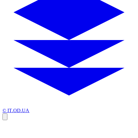
© IT.OD.UA