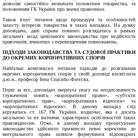
дозволяє самостійно визначати положення товариства, та
положенням ГК України про значні правочини.
Також існує питання щодо процедури та особливостей
захисту інтересів товариства в таких випадках. На думку
доповідача, дані справи повинні розглядатись в рамках
загальних засад цивільного законодавства про недійсність
правочинів, вчинених з перевищенням повноважень.
ПІДХОДИ ЗАКОНОДАВСТВА ТА СУДОВОЇ ПРАКТИКИ
ДО ОКРЕМИХ КОРПОРАТИВНИХ СПОРІВ
Найбільш комплексно питання підходів до розв'язання
окремих корпоративних спорів у своїй доповіді висвітлила
д.ю.н., професор Інна Спасибо-Фатєєва.
Перш за все, доповідач звернула увагу на неоднозначність
тлумачення понять «корпоративні прави», «суб'єкти
корпоративних прав», «корпоративних відносин» та
«корпоративних відносин». В даному випадку слід
керуватись ст. 167 ГК України, водночас, яка є досить
загальною та не визначає характерних особливостей таких
правовідносин. Отже, в даному випадку процесуальне
законодавство здійснило привнесло певні корективи до
матеріального права шляхом формування відповідних