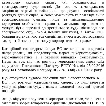
категорією судових справ, які розглядаються в
господарському судочинстві. До того ж, законодавство
закріпило окремі запобіжники, процесуальні особливості
розгляду даних справ, а саме: можливість їх розгляду лише
господарськими судами, лише за місцезнаходженням
юридичної особи; такі справи за загальним правилом не
можуть бути передані до третейського суду, міжнародного
арбітражного суду (окрім певних винятків), а також ГПК
України встановлюються спеціальні вимоги до застосування
заходів забезпечення позову у корпоративних справах.
Касаційний господарський суд ВС не залишив попередніх
напрацювань, які продовжують наразі використовуватись,
вдосконалюватись, а, в окремих випадках, скасовуватись.
Перш за все, під час розгляду корпоративних справ слід
керуватись Постановою Пленуму ВГСУ №4 від 25.02.2016
року та Постановою Пленуму ВСУ №13 від 24.10.2008 року.
Що стосується судової практики уже новоствореного КГС
ВС при розгляді корпоративних спорів, то слід звертати
увагу на рішення суду, в яких висловлені наступні правові
позиції:
-якщо відсутнє порушення корпоративних прав, то рішення
загальних зборів товариства є дійсним (постанови КГС ВС у