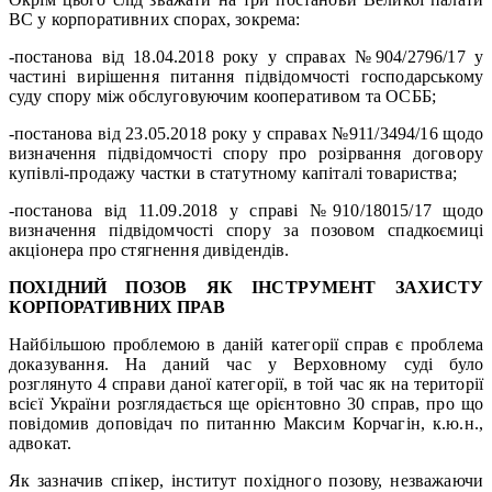
ВС у корпоративних спорах, зокрема:
-постанова від 18.04.2018 року у справах №904/2796/17 у
частині вирішення питання підвідомчості господарському
суду спору між обслуговуючим кооперативом та ОСББ;
-постанова від 23.05.2018 року у справах №911/3494/16 щодо
визначення підвідомчості спору про розірвання договору
купівлі-продажу частки в статутному капіталі товариства;
-постанова від 11.09.2018 у справі №910/18015/17 щодо
визначення підвідомчості спору за позовом спадкоємиці
акціонера про стягнення дивідендів.
ПОХІДНИЙ ПОЗОВ ЯК ІНСТРУМЕНТ ЗАХИСТУ
КОРПОРАТИВНИХ ПРАВ
Найбільшою проблемою в даній категорії справ є проблема
доказування. На даний час у Верховному суді було
розглянуто 4 справи даної категорії, в той час як на території
всієї України розглядається ще орієнтовно 30 справ, про що
повідомив доповідач по питанню Максим Корчагін, к.ю.н.,
адвокат.
Як зазначив спікер, інститут похідного позову, незважаючи