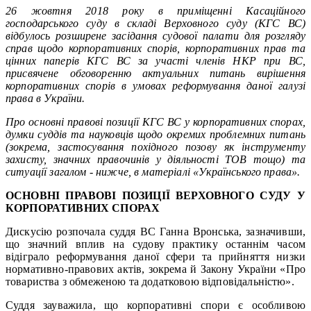
26 жовтня 2018 року в приміщенні Касаційного
господарського суду в складі Верховного суду (КГС ВС)
відбулось розширене засідання судової палати для розгляду
справ щодо корпоративних спорів, корпоративних прав та
цінних паперів КГС ВС за участі членів НКР при ВС,
присвячене обговоренню актуальних питань вирішення
корпоративних спорів в умовах реформування даної галузі
права в України.
Про основні правові позиції КГС ВС у корпоративних спорах,
думки суддів та науковців щодо окремих проблемних питань
(зокрема, застосування похідного позову як інструменту
захисту, значних правочинів у діяльності ТОВ тощо) та
ситуації загалом - нижче, в матеріалі «Українського права».
ОСНОВНІ ПРАВОВІ ПОЗИЦІЇ ВЕРХОВНОГО СУДУ У
КОРПОРАТИВНИХ СПОРАХ
Дискусію розпочала суддя ВС Ганна Вронська, зазначивши,
що значний вплив на судову практику останнім часом
відіграло реформування даної сфери та прийняття низки
нормативно-правових актів, зокрема й Закону України «Про
товариства з обмеженою та додатковою відповідальністю».
Суддя зауважила, що корпоративні спори є особливою