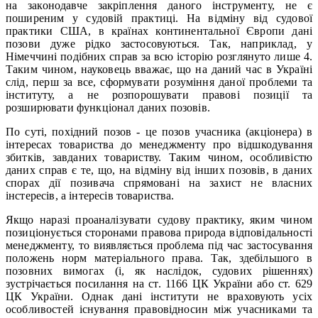
на законодавче закріплення даного інструменту, не є
поширеним у судовій практиці. На відміну від судової
практики США, в країнах континентальної Європи дані
позови дуже рідко застосовуються. Так, наприклад, у
Німеччині подібних справ за всю історію розглянуто лише 4.
Таким чином, науковець вважає, що на даний час в Україні
слід, перш за все, сформувати розуміння даної проблеми та
інституту, а не розпорошувати правові позиції та
розширювати функціонал даних позовів.
По суті, похідний позов - це позов учасника (акціонера) в
інтересах товариства до менеджменту про відшкодування
збитків, завданих товариству. Таким чином, особливістю
даних справ є те, що, на відміну від інших позовів, в даних
спорах дії позивача спрямовані на захист не власних
інстересів, а інтересів товариства.
Якщо наразі проаналізувати судову практику, яким чином
позиціонується сторонами правова природа відповідальності
менеджменту, то виявляється проблема під час застосування
положень норм матеріального права. Так, здебільшого в
позовних вимогах (і, як наслідок, судових рішеннях)
зустрічається посилання на ст. 1166 ЦК України або ст. 629
ЦК України. Однак дані інститути не враховують усіх
особливостей існування правовідносин між учасниками та