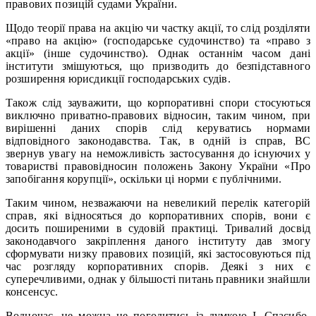
правових позицій судами України.
Щодо теорії права на акцію чи частку акції, то слід розділяти
«право на акцію» (господарське судочинство) та «право з
акції» (інше судочинство). Однак останнім часом дані
інститути змішуються, що призводить до безпідставного
розширення юрисдикції господарських судів.
Також слід зауважити, що корпоративні спори стосуються
виключно приватно-правових відносин, таким чином, при
вирішенні даних спорів слід керуватись нормами
відповідного законодавства. Так, в одній із справ, ВС
звернув увагу на неможливість застосування до існуючих у
товаристві правовідносин положень Закону України «Про
запобігання корупції», оскільки ці норми є публічними.
Таким чином, незважаючи на невеликий перелік категорій
справ, які відносяться до корпоративних спорів, вони є
досить поширеними в судовій практиці. Тривалий досвід
законодавчого закріплення даного інституту дав змогу
сформувати низку правових позицій, які застосовуються під
час розгляду корпоративних спорів. Деякі з них є
суперечливими, однак у більшості питань правники знайшли
консенсус.
Водночас, не можна не погодитись із думкою І. Спасибо-