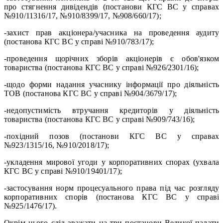
про стягнення дивідендів (постанови КГС ВС у справах
№910/11316/17, №910/8399/17, №908/660/17);
-захист прав акціонера/учасника на проведення аудиту
(постанова КГС ВС у справі №910/783/17);
-проведення щорічних зборів акціонерів є обов'язком
товариства (постанова КГС ВС у справі №926/2301/16);
-щодо форми надання учаснику інформації про діяльність
ТОВ (постанова КГС ВС у справі №904/3679/17);
-недопустимість втручання кредиторів у діяльність
товариства (постанова КГС ВС у справі №909/743/16);
-похідний позов (постанови КГС ВС у справах
№923/1315/16, №910/2018/17);
-укладення мирової угоди у корпоративних спорах (ухвала
КГС ВС у справі №910/19401/17);
-застосування норм процесуального права під час розгляду
корпоративних спорів (постанова КГС ВС у справі
№925/1476/17).
Окрім цього слід зважати на три постанови Великої палати