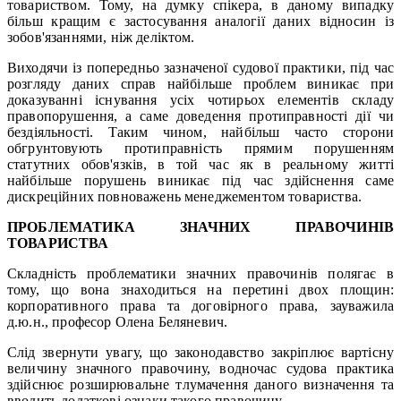
товариством. Тому, на думку спікера, в даному випадку
більш кращим є застосування аналогії даних відносин із
зобов'язаннями, ніж деліктом.
Виходячи із попередньо зазначеної судової практики, під час
розгляду даних справ найбільше проблем виникає при
доказуванні існування усіх чотирьох елементів складу
правопорушення, а саме доведення протиправності дії чи
бездіяльності. Таким чином, найбільш часто сторони
обгрунтовують протиправність прямим порушенням
статутних обов'язків, в той час як в реальному житті
найбільше порушень виникає під час здійснення саме
дискреційних повноважень менеджементом товариства.
ПРОБЛЕМАТИКА ЗНАЧНИХ ПРАВОЧИНІВ
ТОВАРИСТВА
Складність проблематики значних правочинів полягає в
тому, що вона знаходиться на перетині двох площин:
корпоративного права та договірного права, зауважила
д.ю.н., професор Олена Беляневич.
Слід звернути увагу, що законодавство закріплює вартісну
величину значного правочину, водночас судова практика
здійснює розширювальне тлумачення даного визначення та
вводить додаткові ознаки такого правочину.