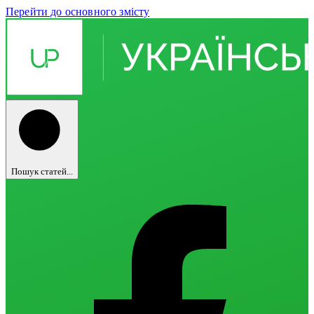
Перейти до основного змісту
Пошук статей...