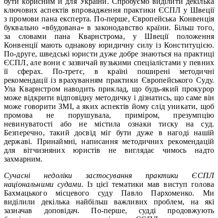
бути корисним й для України. Спробуємо виділити декілька
ключових аспектів впровадження практики ЄСПЛ у Швеції
з промови пана експерта. По-перше, Європейська Конвенція
буквально «вбудована» в законодавство країни. Більш того,
за словами пана Кварнстрома, у Швеції положення
Конвенції мають однакову юридичну силу із Конституцією.
По-друге, шведські юристи дуже добре знаються на практиці
ЄСПЛ, але вони є зазвичай вузькими спеціалістами у певних
її сферах. По-третє, в країні поширені методичні
рекомендації із врахуванням практики Європейського Суду.
Ула Кварнстром наводить приклад, що будь-який прокурор
може відкрити відповідну методичку і дізнатись, що саме він
може говорити ЗМІ, а яких аспектів йому слід уникати, щоб
промова не порушувала, приміром, презумпцію
невинуватості або не містила ознаки тиску на суд.
Безперечно, такий досвід міг бути дуже в нагоді нашій
державі. Принаймні, написання методичних рекомендацій
для вітчизняних юристів не виглядає чимось надто
захмарним.
Сучасні недоліки застосування практики ЄСПЛ
національними судами
. Із цієї тематики мав виступ голова
Бахмацького місцевого суду Павло Пархоменко. Ми
виділили декілька найбільш важливих проблем, на які
зазначав доповідач. По-перше, судді продовжують