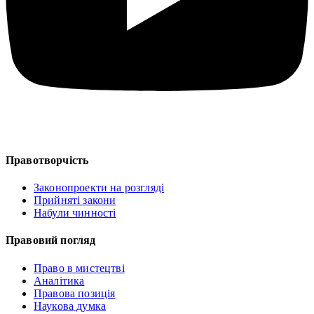
Правотворчість
Законопроекти на розгляді
Прийняті закони
Набули чинності
Правовий погляд
Право в мистецтві
Аналітика
Правова позиція
Наукова думка