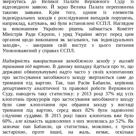
звернутись до Великої Палати Верховного Суду із
відповідною заявою. Й зараз Велика Палата переповнена
такими заявами. Крім того, одним із елементів
індивідуальних заходів є розслідування випадків порушень,
наприклад, катувань, які були встановлені ЄСПЛ. Наглядом
за виконанням Україною рішень займається Комітет
Міністрів Ради Європи, і уряд України звітує перед цим
органом щодо виконання як загальних, так індивідуальних
заходів», - завершив свій виступ з цього питання
Уповноважений у справах ЄСПЛ.
Надмірність використання запобіжного заходу у вигляді
тримання під вартою
. В даному випадку йдеться про те, що
державні обвинувачувачі надто часто у своїх клопотаннях
про застосування запобіжного заходу звертаються саме до
тримання під вартою. Так, пан Расім Бабанли, керівник
департаменту аналітичної та правової роботи Верховного
Суду, наводить таку статистику: у 2013 році 37% від усіх
клопотань прокурорів про застосування запобіжного заходу
були саме клопотання про обрання заходу у вигляді
тримання під вартою, серед яких 82% були задоволені
слідчими суддями. В 2015 році таких клопотань вже було
60%., але кількість задоволених з них знизилась до 52%. Як
зазначає пан Бабанли, ця статистика, можливо, є трохи
застарілою, проте іншої, на жаль, немає, оскільки