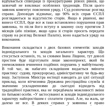
відбувається співпраця із прокуратурами різних рівнів, що
зазвичай не викликає особливих труднощів. Після цього
заявник коментує пояснення уряду, і Суд розпочинає розгляд
справи. Доповідач відзначає, що 90% всіх справ ЄСПЛ
розглядаються за відсутністю сторін. Якщо в рішенні, яке
винесе ЄСПЛ, буде все ж таки встановлено порушення прав
заявника, то після його вступу в законну силу протягом 3
місяців (або пізніше, якщо одна зі сторін просить передати
справу на розгляд Великої Палати), воно надається уряду на
виконання.
Виконання складається з двох базових елементів: заходів
індивідуального та заходів загального характеру. Що
стосується останніх, то, за словами Івана Ліщини, тут доволі
простим буде підготувати лише законопроект, який би
унеможливив вчинення подібних порушень у майбутньому.
В той час, як набагато складнішим видається змінити
практику: судову, прокурорську, адміністративну чи будь-яку
іншу. Заступник Міністра юстиції наводить до цієї ситуації
приклад, коли вітчизняна Державна реєстраційна служба зі
значними ускладненнями до сьогодні відходить від
традиційної практики, яка не передбачала можливості зміни
по батькові особи. «У застосуванні ж заходів індивідуального
характеру найпростішим є сплатити гроші. Але, на жаль, це
далеко не все. В деяких справах у заявника є право