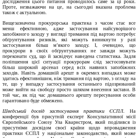
дослідження цього питання проводилось саме за ці роки.
Проте, незважаючи на це, на сьогодні вказана проблема
також є актуальною.
Вищезазначена прокурорська практика з часом стає все
менш ефективною, адже застосування найсуворішого
запобіжного заходу у вигляді тримання під вартою потребує
обґрунтування ризиків, які можуть виникнути у разі
застосування більш м’якого заходу. І, очевидно, що
прокурори в своїх обґрунтуваннях не завжди можуть
переконати суд, що й засвідчує наведена статистика. Задля
поліпшення цієї ситуації прокурорам слід застосовувати
більш широкий арсенал серед всіх наявних запобіжних
заходів. Навіть домашній арешт в окремих випадках може
здатись ефективнішим, ніж тримання під вартою, з огляду на
те, що у випадку застосування останнього підозрюваний
може вийти на свободу просто шляхом внесення застави. В
той час, як під час домашнього арешту пересування особи
гарантовано буде обмежено.
Шведський досвід застосування практики ЄСПЛ
. На
конференції був присутній експерт Консультативної місії
Європейського Союзу Ула Кварнстром, який поділився із
присутніми досвідом своєї країни щодо впровадження
практики ЄСПЛ у національне законодавство, який може