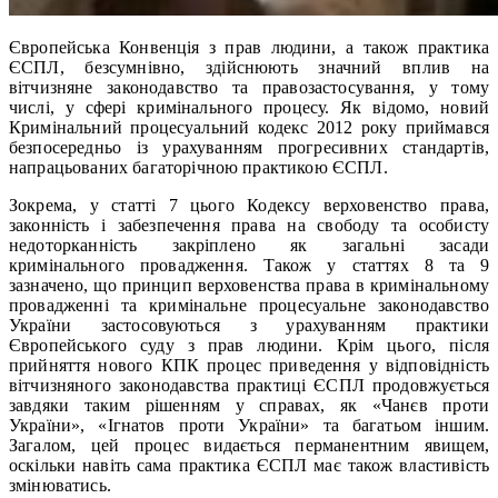
Європейська Конвенція з прав людини, а також практика
ЄСПЛ, безсумнівно, здійснюють значний вплив на
вітчизняне законодавство та правозастосування, у тому
числі, у сфері кримінального процесу. Як відомо, новий
Кримінальний процесуальний кодекс 2012 року приймався
безпосередньо із урахуванням прогресивних стандартів,
напрацьованих багаторічною практикою ЄСПЛ.
Зокрема, у статті 7 цього Кодексу верховенство права,
законність і забезпечення права на свободу та особисту
недоторканність закріплено як загальні засади
кримінального провадження. Також у статтях 8 та 9
зазначено, що принцип верховенства права в кримінальному
провадженні та кримінальне процесуальне законодавство
України застосовуються з урахуванням практики
Європейського суду з прав людини. Крім цього, після
прийняття нового КПК процес приведення у відповідність
вітчизняного законодавства практиці ЄСПЛ продовжується
завдяки таким рішенням у справах, як «Чанєв проти
України», «Ігнатов проти України» та багатьом іншим.
Загалом, цей процес видається перманентним явищем,
оскільки навіть сама практика ЄСПЛ має також властивість
змінюватись.