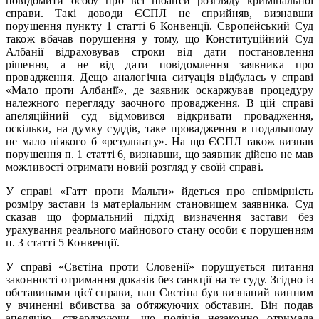
повідомити особу про всі нюанси розгляду кримінальної
справи. Такі доводи ЄСПЛ не сприйняв, визнавши
порушення пункту 1 статті 6 Конвенції. Європейський Суд
також вбачав порушення у тому, що Конституційний Суд
Албанії відраховував строки від дати постановлення
рішення, а не від дати повідомлення заявника про
провадження. Дещо аналогічна ситуація відбулась у справі
«Мало проти Албанії», де заявник оскаржував процедуру
належного перегляду заочного провадження. В цій справі
апеляційний суд відмовився відкривати провадження,
оскільки, на думку суддів, таке провадження в подальшому
не мало ніякого б «результату». На що ЄСПЛ також визнав
порушення п. 1 статті 6, визнавши, що заявник дійсно не мав
можливості отримати новий розгляд у своїй справі.
У справі «Гатт проти Мальти» йдеться про співмірність
розміру застави із матеріальним становищем заявника. Суд
сказав що формальний підхід визначення застави без
урахування реального майнового стану особи є порушенням
п. 3 статті 5 Конвенції.
У справі «Свєтіна проти Словенії» порушується питання
законності отримання доказів без санкції на те суду. Згідно із
обставинами цієї справи, пан Свєтіна був визнаний винним
у вчиненні вбивства за обтяжуючих обставин. Він подав
апеляцію, стверджуючи, що поліція незаконно отримала