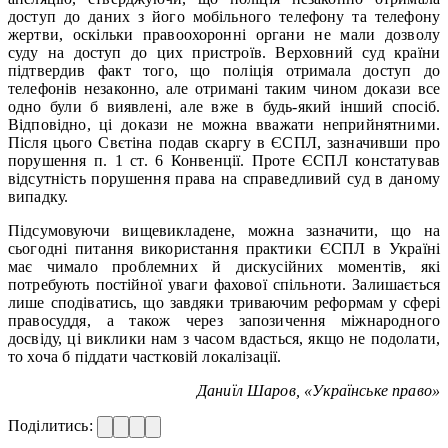
доступ до даних з його мобільного телефону та телефону
жертви, оскільки правоохоронні органи не мали дозволу
суду на доступ до цих пристроїв. Верховний суд країни
підтвердив факт того, що поліція отримала доступ до
телефонів незаконно, але отримані таким чином докази все
одно були б виявлені, але вже в будь-який інший спосіб.
Відповідно, ці докази не можна вважати неприйнятними.
Після цього Свєтіна подав скаргу в ЄСПЛ, зазначивши про
порушення п. 1 ст. 6 Конвенції. Проте ЄСПЛ констатував
відсутність порушення права на справедливий суд в даному
випадку.
Підсумовуючи вищевикладене, можна зазначити, що на
сьогодні питання використання практики ЄСПЛ в Україні
має чимало проблемних й дискусійних моментів, які
потребують постійної уваги фахової спільноти. Залишається
лише сподіватись, що завдяки триваючим реформам у сфері
правосуддя, а також через запозичення міжнародного
досвіду, ці виклики нам з часом вдасться, якщо не подолати,
то хоча б піддати частковій локалізації.
Даниїл Шаров, «Українське право»
Поділитись: