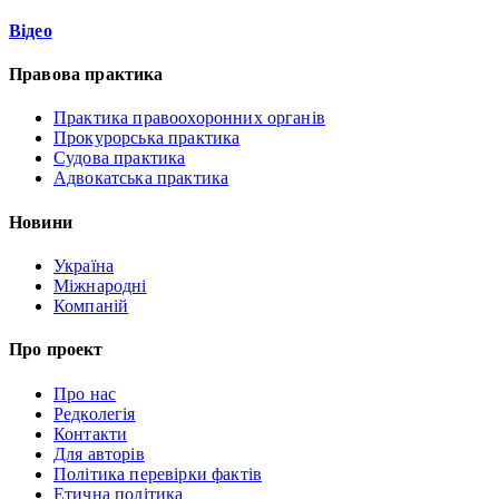
Відео
Правова практика
Практика правоохоронних органів
Прокурорська практика
Судова практика
Адвокатська практика
Новини
Україна
Міжнародні
Компаній
Про проект
Про нас
Редколегія
Контакти
Для авторів
Політика перевірки фактів
Етична політика