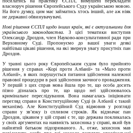
посилатись на практику ЄСПЛ, вимушені перекладати
власноруч рішення Європейського Суду українською мовою.
На його думку, цим має займатись хтось інший, але аж ніяк
не державні обвинувачувачі.
Нові рішення ЄСПЛ щодо інших країн, які є актуальними для
українського законодавства
. З цієї тематики виступив
Олександр Дроздов, член Науково-консультативної ради при
Верховному Суді. Пропонуємо до вашої уваги деякі
найбільш цікаві рішення, на які звернув увагу присутніх пан
Дроздов.
У травні цього року Європейським судом було прийнято
рішення у справах «Корі проти Албанії» та «Мало проти
Албанії», в яких порушується питання здійснення належної
правової процедури в разі здійснення заочного провадження.
У першій з цих справ мова йшла про те, що особа досить
пізно дізналась про те, що щодо неї здійснювалось
кримінальне переслідування. Вона намагалась ініціювати
перегляд справи в Конституційному Суді (в Албанії є такий
механізм). Але Конституційний Суд відмовив у розгляді
справи у зв’язку із спливом строків. Як відзначає пан
Дроздов, цікавим у цій справі є те, що держава покликалась
у своїх аргументах на наявність захисника у справі, який був
найнятий батьком підозрюваного. А, отже, захисник мав