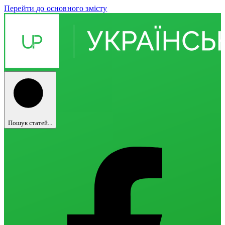
Перейти до основного змісту
Пошук статей...