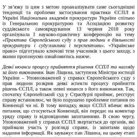
У зв’язку із цим з метою проаналізувати саме сьогоднішні
тенденції та проблеми застосування практики ЄСПЛ в
Україні Національна академія прокуратури України спільно
із Генеральною прокуратурою та Асоціацією розвитку
суддівського самоврядування 13 червня 2018 року
організувала І науково-практичну конференцію на тему
«Практика Європейського суду з прав людини в діяльності
прокуратури і суду:виклики і перспективи»
. «Українське
право» підготувало ключові тези учасників з цього заходу, з
якими пропонуємо ознайомитись нижче.
Деякі нюанси процесу прийняття рішення ЄСПЛ та нагляду
за його виконанням
. Іван Ліщина, заступник Міністра юстиції
України – Уповноважений у справах Європейського суду з
прав людини розкрив деякі аспекти процесу прийняття
рішень ЄСПЛ, а також певні нюанси з його виконання. Так,
спочатку Європейський суд у Страсбурзі приймає, реєструє
справу встановлює, чи було порушено проблемне питання по
Конвенції чи ні. В тому випадку, якщо ЄСПЛ вбачає якісь
питання, що стосуються Конвенції, він передає на коментар
уряду справу із відповідними запитаннями. В свою чергу,
Уповноважений у справах ЄСПЛ звертається до органів, які
приймали участь у розгляді справи, із запитами щодо
надання інформації. Як зауважує пан Лішина, на цьому етапі