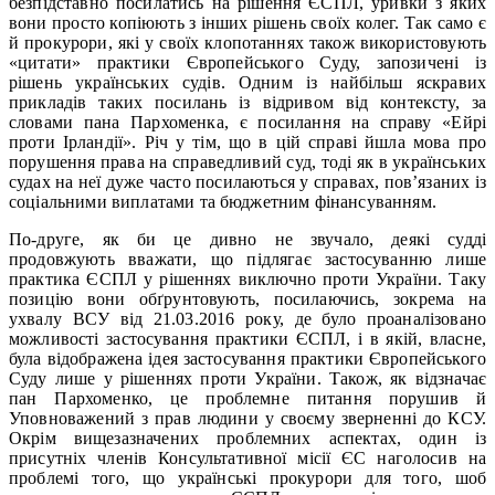
безпідставно посилатись на рішення ЄСПЛ, уривки з яких
вони просто копіюють з інших рішень своїх колег. Так само є
й прокурори, які у своїх клопотаннях також використовують
«цитати» практики Європейського Суду, запозичені із
рішень українських судів. Одним із найбільш яскравих
прикладів таких посилань із відривом від контексту, за
словами пана Пархоменка, є посилання на справу «Ейрі
проти Ірландії». Річ у тім, що в цій справі йшла мова про
порушення права на справедливий суд, тоді як в українських
судах на неї дуже часто посилаються у справах, пов’язаних із
соціальними виплатами та бюджетним фінансуванням.
По-друге, як би це дивно не звучало, деякі судді
продовжують вважати, що підлягає застосуванню лише
практика ЄСПЛ у рішеннях виключно проти України. Таку
позицію вони обґрунтовують, посилаючись, зокрема на
ухвалу ВСУ від 21.03.2016 року, де було проаналізовано
можливості застосування практики ЄСПЛ, і в якій, власне,
була відображена ідея застосування практики Європейського
Суду лише у рішеннях проти України. Також, як відзначає
пан Пархоменко, це проблемне питання порушив й
Уповноважений з прав людини у своєму зверненні до КСУ.
Окрім вищезазначених проблемних аспектах, один із
присутніх членів Консультативної місії ЄС наголосив на
проблемі того, що українські прокурори для того, шоб