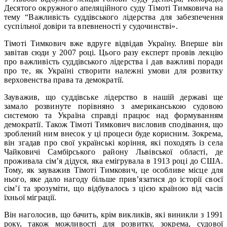
Десятого окружного апеляційного суду Тімоті Тимковича на
тему “Важливість суддівського лідерства для забезпечення
суспільної довіри та впевненості у судочинстві».
Тімоті Тимкович вже вдруге відвідав Україну. Вперше він
завітав сюди у 2007 році. Цього разу експерт провів лекцію
про важливість суддівського лідерства і дав важливі поради
про те, як Україні створити належні умови для розвитку
верховенства права та демократії.
Зауважив, що суддівське лідерство в нашій державі ще
замало розвинуте порівняно з американською судовою
системою та Україна справді працює над формуванням
демократії. Також Тімоті Тимкович висловив сподівання, що
зроблений ним внесок у ці процеси буде корисним. Зокрема,
він згадав про свої українські коріння, які походять із села
Чайковичі Самбірського району Львівської області, де
проживала сім’я дідуся, яка емігрувала в 1913 році до США.
Тому, як зауважив Тімоті Тимкович, це особливе місце для
нього, яке дало нагоду більше прив’язатися до історії своєї
сім’ї та зрозуміти, що відбувалось з цією країною від часів
їхньої міграції.
Він наголосив, що бачить, крім викликів, які виникли з 1991
року, також можливості для розвитку, зокрема, судової