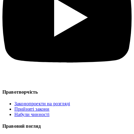
Правотворчість
Законопроекти на розгляді
Прийняті закони
Набули чинності
Правовий погляд