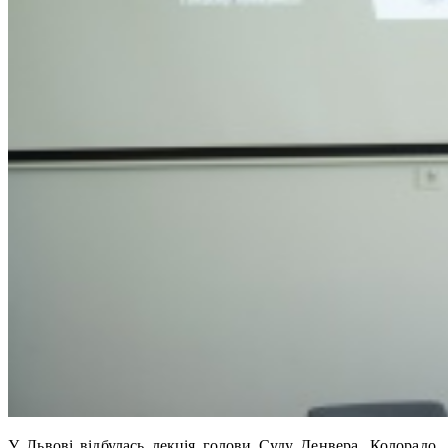
У Львові відбулась лекція голови Суду Денвера, Колорадо,