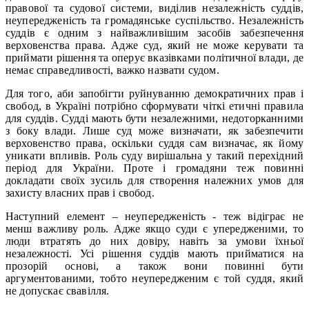
правової та судової системи, виділив незалежність суддів,
неупередженість та громадянське суспільство. Незалежність
суддів є одним з найважливішим засобів забезпечення
верховенства права. Адже суд, який не може керувати та
приймати рішення та оперує вказівками політичної влади, де
немає справедливості, важко назвати судом.
Для того, аби запобігти руйнуванню демократичних прав і
свобод, в Україні потрібно сформувати чіткі етичні правила
для суддів. Судді мають бути незалежними, недоторканними
з боку влади. Лише суд може визначати, як забезпечити
верховенство права, оскільки суддя сам визначає, як йому
уникати впливів. Роль суду вирішальна у такий перехідний
період для України. Проте і громадяни теж повинні
докладати своїх зусиль для створення належних умов для
захисту власних прав і свобод.
Наступний елемент – неупередженість - теж відіграє не
менш важливу роль. Адже якщо суди є упередженими, то
люди втратять до них довіру, навіть за умови їхньої
незалежності. Усі рішення суддів мають прийматися на
прозорій основі, а також вони повинні бути
аргументованими, тобто неупередженим є той суддя, який
не допускає свавілля.