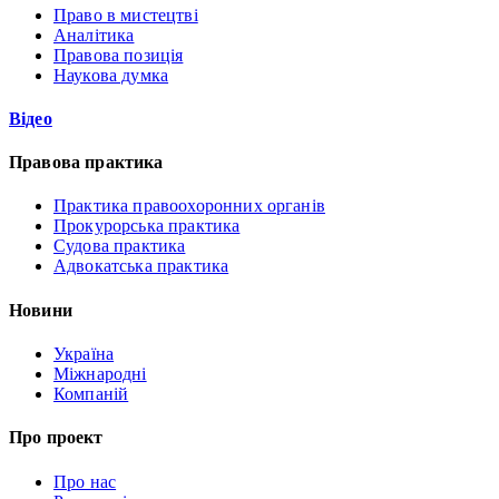
Право в мистецтві
Аналітика
Правова позиція
Наукова думка
Відео
Правова практика
Практика правоохоронних органів
Прокурорська практика
Судова практика
Адвокатська практика
Новини
Україна
Міжнародні
Компаній
Про проект
Про нас