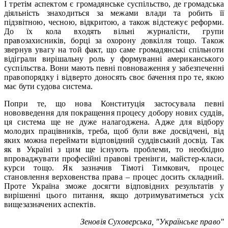
І третім аспектом є громадянське суспільство, де громадська
діяльність знаходиться за межами влади та робить її
підзвітною, чесною, відкритою, а також відстежує реформи.
До їх кола входять вільні журналісти, групи
правозахисників, борці за охорону довкілля тощо. Також
звернув увагу на той факт, що саме громадянські спільноти
відіграли вирішальну роль у формуванні американського
суспільства. Вони мають певні повноваження у забезпеченні
правопорядку і відверто доносять своє бачення про те, якою
має бути судова система.
Попри те, що нова Конституція застосувала певні
нововведення для покращення процесу добору нових суддів,
ця система ще не дуже налагоджена. Адже для відбору
молодих працівників, треба, щоб були вже досвідчені, від
яких можна переймати відповідний суддівський досвід. Так
як в Україні з цим ще існують проблеми, то необхідно
впроваджувати професійні правові тренінги, майстер-класи,
курси тощо. Як зазначив Тімоті Тимкович, процес
становлення верховенства права – процес досить складний.
Проте Україна зможе досягти відповідних результатів у
вирішенні цього питання, якщо дотримуватиметься усіх
вищезазначених аспектів.
Зеновія Суховерська, "Українське право"