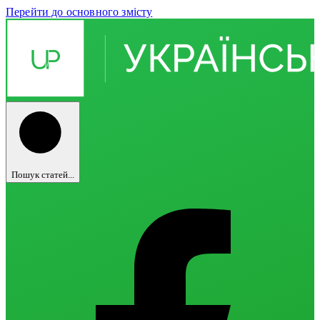
Перейти до основного змісту
Пошук статей...