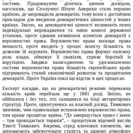
системи. Продовжуючи ділитись цінним досвідом,
наголосив, що Сполучені Штати Америки стали першою
країною, де запровадили демократію, тому вони є достойним
прикладом для введення демократичних цінностей у інших
країнах. Звісно, на демократичні цінності впливають певні
індивідуальні впровадження та зміни кожної державної
установи, проте єдиним незмінним аспектом демократії є
верховенство права. Верховенство права захищає права
меншості, проте вводить у процес захисту більшість та
дозволяє їй керувати. Верховенство права формує належну
роль влади, обмежує її свавілля, сприяє боротьбі із
корупцією. Завдяки налагодженню та удосконаленню
системи верховенства права більшість європейських країн
підтримують сталий економічний розвиток та процвітання
демократії. Проте Україна поки що відстає в цих процесах.
Експерт нагадав, що на демократичні режими переважна
кількість країн перейшла ще у 1881 році. Звісно, не
обійшлося і без тих, хто залишився на боці авторитарних
структур. Проте, орієнтуючись на власний досвід, Тимкович
запевняє, чим правильніше встановлено верховенство права,
тим краще процвітає країна. “Де завершується право і закон
– там прокидається тиранія”, – процитував відомий вислів
Тімоті Тимкович. Зокрема, серед ключових елементів, які
допомагають забезпечувати сталість та здорову атмосферу