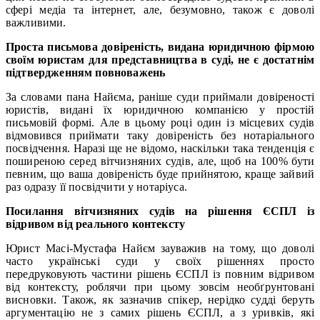
сфері медіа та інтернет, але, безумовно, також є доволі
важливими.
Проста письмова довіреність, видана юридичною фірмою
своїм юристам для представництва в суді, не є достатнім
підтвердженням повноважень
За словами пана Найєма, раніше суди приймали довіреності
юристів, видані їх юридичною компанією у простій
письмовій формі. Але в цьому році один із місцевих судів
відмовився приймати таку довіреність без нотаріального
посвідчення. Наразі ще не відомо, наскільки така тенденція є
поширеною серед вітчизняних судів, але, щоб на 100% бути
певним, що ваша довіреність буде прийнятою, краще зайвий
раз одразу її посвідчити у нотаріуса.
Посилання вітчизняних судів на рішення ЄСПЛ із
відривом від реального контексту
Юрист Масі-Мустафа Найєм зауважив на тому, що доволі
часто українські суди у своїх рішеннях просто
передруковують частини рішень ЄСПЛ із повним відривом
від контексту, роблячи при цьому зовсім необґрунтовані
висновки. Також, як зазначив спікер, нерідко судді беруть
аргументацію не з самих рішень ЄСПЛ, а з уривків, які