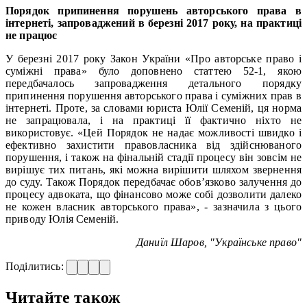
Порядок припинення порушень авторського права в
інтернеті, запроваджений в березні 2017 року, на практиці
не працює
У березні 2017 року Закон України «Про авторське право і
суміжні права» було доповнено статтею 52-1, якою
передбачалось запровадження детального порядку
припинення порушення авторського права і суміжних прав в
інтернеті. Проте, за словами юриста Юлії Семеній, ця норма
не запрацювала, і на практиці її фактично ніхто не
використовує. «Цей Порядок не надає можливості швидко і
ефективно захистити правовласника від здійснюваного
порушення, і також на фінальній стадії процесу він зовсім не
вирішує тих питань, які можна вирішити шляхом звернення
до суду. Також Порядок передбачає обов’язково залучення до
процесу адвоката, що фінансово може собі дозволити далеко
не кожен власник авторського права», - зазначила з цього
приводу Юлія Семеній.
Даниїл Шаров, "Українське право"
Поділитись:
Читайте також