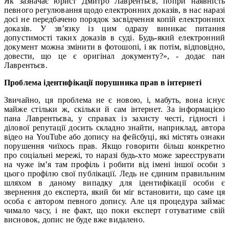
Як зазначає юрист Дмитро Лаврентьєв, попри наявність
певного регулювання щодо електронних доказів, в нас наразі
досі не передбачено порядок засвідчення копій електронних
доказів. У зв’язку із цим одразу виникає питання
допустимості таких доказів в суді. Будь-який електронний
документ можна змінити в фотошопі, і як потім, відповідно,
довести, що це є оригінал документу?», - додає пан
Лаврентьєв.
Проблема ідентифікації порушника прав в інтернеті
Звичайно, ця проблема не є новою, і, мабуть, вона існує
майже стільки ж, скільки й сам інтернет. За інформацією
пана Лаврентьєва, у справах із захисту честі, гідності і
ділової репутації досить складно знайти, наприклад, автора
відео на YouTube або допису на фейсбуці, які містять ознаки
порушення чиїхось прав. Якщо говорити більш конкретно
про соціальні мережі, то наразі будь-хто може зареєструвати
на чуже ім’я там профіль і робити від імені іншої особи з
цього профілю свої публікації. Ледь не єдиним правильним
шляхом в даному випадку для ідентифікації особи є
звернення до експерта, який би міг встановити, що саме ця
особа є автором певного допису. Але ця процедура займає
чимало часу, і не факт, що поки експерт готуватиме свій
висновок, допис не буде вже видалено.