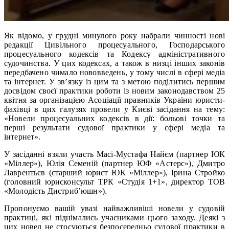
Як відомо, у грудні минулого року набрали чинності нові
редакції Цивільного процесуального, Господарського
процесуального кодексів та Кодексу адміністративного
судочинства. У цих кодексах, а також в низці інших законів
передбачено чимало нововведень, у тому числі в сфері медіа
та інтернет. У зв’язку із цим та з метою поділитись першим
досвідом своєї практики роботи із новим законодавством 25
квітня за організацією Асоціації правників України юристи-
фахівці в цих галузях провели у Києві засідання на тему:
«Новели процесуальних кодексів в дії: больові точки та
перші результати судової практики у сфері медіа та
інтернет».
У засіданні взяли участь Масі-Мустафа Найєм (партнер ЮК
«Міллер»), Юлія Семеній (партнер ЮФ «Астерс»), Дмитро
Лаврентьєв (старший юрист ЮК «Міллер»), Ірина Стройко
(головний юрисконсульт ТРК «Студія 1+1», директор ТОВ
«Молодість Дистриб’юшн»).
Пропонуємо вашій увазі найважливіші новели у судовій
практиці, які піднімались учасниками цього заходу. Деякі з
цих новел не стосуються безпосередньо судової практики в