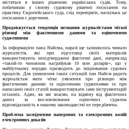
містяться в інших рішеннях українських судів. Тому,
побачивши у своєму судовому рішенні посилання на
практику Європейського суду, слід перевіряти, наскільки це
посилання є доречним.
Продовжується тенденція незнання журналістами чіткої
різниці між фактичними даними та оціночними
судженнями
За інформацією пана Найєма, наразі ще залишилось чимало
журналістів, які при підготовці своїх матеріалів
використовують непідтверджені фактичні дані, наприклад
«такий-то чиновник награбував 10 млн доларів», що у
майбутньому нерідко призводить до ініціювання судових
процесів. Для уникнення таких ситуацій пан Найєм радить
журналістам мати чітке уявлення про різницю між
фактичними даними та оціночними судженнями та при
написанні своїх статей використовувати саме інструментарій
останніх. Адже, як ми знаємо, на відміну від фактичних
даних за висловлювання оціночних суджень
відповідальність в нашому законодавстві не передбачена.
Проблема засвідчення паперових та електронних копій
електронних доказів