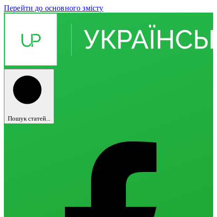
Перейти до основного змісту
Пошук статей...