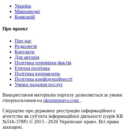
Україна
Міжнародні
Компаній
Про проект
Про нас
Редколегія
Контакти
Для авторів
Політика перевірки фактів
Етична політика
Політика виправлень
Політика конфіденційності
Умови надання послуг
Використання матеріалів порталу дозволяється за умови
гіперпосилання на
ukrainepravo.com
.
Свідоцтво про державну реєстрацію інформаційного
агентства як суб'єкта інформаційної діяльності (серія КВ
№516-378Р)
© 2015 - 2026 Українське право. Всі права
захищені.