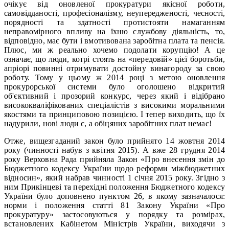
очікує від оновленої прокуратури якісної роботи,
самовідданості, професіоналізму, неупередженості, чесності,
порядності та здатності протистояти намаганням
неправомірного впливу на їхню службову діяльність, то,
відповідно, має бути і вмотивована заробітна плата та пенсія.
Плюс, ми ж реально хочемо подолати корупцію! А це
означає, що люди, котрі стоять на «передовій» цієї боротьби,
апріорі повинні отримувати достойну винагороду за свою
роботу. Тому у цьому ж 2014 році з метою оновлення
прокурорської системи було оголошено відкритий
об'єктивний і прозорий конкурс, через який і відібрано
висококваліфікованих спеціалістів з високими моральними
якостями та принциповою позицією. І тепер виходить, що їх
надурили, нові люди є, а обіцяних заробітних плат немає!
Отже, вищезгаданий закон було прийнято 14 жовтня 2014
року (чинності набув з квітня 2015). А вже 28 грудня 2014
року Верховна Рада прийняла Закон «Про внесення змін до
Бюджетного кодексу України щодо реформи міжбюджетних
відносин», який набрав чинності 1 січня 2015 року. Згідно з
ним Прикінцеві та перехідні положення Бюджетного кодексу
України було доповнено пунктом 26, в якому зазначалося:
норми і положення статті 81 Закону України «Про
прокуратуру» застосовуються у порядку та розмірах,
встановлених Кабінетом Міністрів України, виходячи з