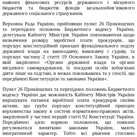
наявних фінансових ресурсів державного і місцевого
бюджетів та бюджетів фондів загальнообов’язкового
державного соціального страхування.
Верховна Рада України, прийнявши пункт 26 Прикінцевих
та перехідних положень Бюджетного кодексу України,
делегувала Кабінету Міністрів України повноваження щодо
визначення розміру заробітної плати прокурорів, що
порушує конституційний принцип функціонального поділу
державної влади на законодавчу, виконавчу і судову, та
порушує частину 2 статті 19 Основного Закону України, в
якій закріплено: «Органи державної влади та органи
місцевого самоврядування, їх посадові особи зобов'язані
діяти лише на підставі, в межах повноважень та у спосіб, що
передбачені Конституцією та законами України».
Пункт 26 Прикінцевих та перехідних положень Бюджетного
кодексу України дає можливість Кабінету Міністрів України
вирішувати питання заробітної плати прокурорів своїми
актами, що грубо порушує конституційний принцип
верховенства закону в системі нормативно-правових актів,
закріплений у частині першій статті 92 Конституції України.
Передбачені цією нормою положення, що повинні
регулюватися винятково законами України, мають
імперативний характер. Тобто всі рішення стосовно