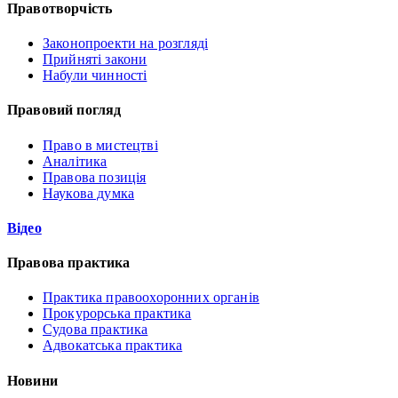
Правотворчість
Законопроекти на розгляді
Прийняті закони
Набули чинності
Правовий погляд
Право в мистецтві
Аналітика
Правова позиція
Наукова думка
Відео
Правова практика
Практика правоохоронних органів
Прокурорська практика
Судова практика
Адвокатська практика
Новини