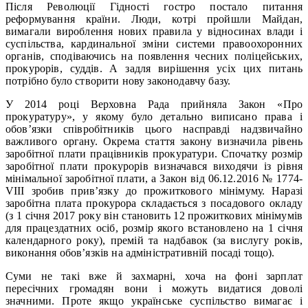
Після Революції Гідності гостро постало питання
реформування країни. Люди, котрі пройшли Майдан,
вимагали вироблення нових правила у відносинах влади і
суспільства, кардинальної зміни системи правоохоронних
органів, сподіваючись на появлення чесних поліцейських,
прокурорів, суддів. А задля вирішення усіх цих питань
потрібно було створити нову законодавчу базу.
У 2014 році Верховна Рада прийняла Закон «Про
прокуратуру», у якому було детально виписано права і
обов’язки співробітників цього насправді надзвичайно
важливого органу. Окрема стаття закону визначила рівень
заробітної плати працівників прокуратури. Спочатку розмір
заробітної плати прокурорів визначався виходячи із рівня
мінімальної заробітної плати, а Закон від 06.12.2016 № 1774-
VIII зробив прив’язку до прожиткового мінімуму. Наразі
заробітна плата прокурора складається з посадового окладу
(з 1 січня 2017 року він становить 12 прожиткових мінімумів
для працездатних осіб, розмір якого встановлено на 1 січня
календарного року), премій та надбавок (за вислугу років,
виконання обов’язків на адміністративній посаді тощо).
Суми не такі вже й захмарні, хоча на фоні зарплат
пересічних громадян вони і можуть видатися доволі
значними. Проте якщо українське суспільство вимагає і