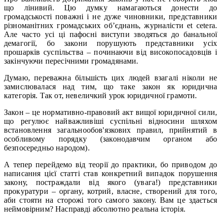
що лінивий. Цю думку намагаються донести до
громадськості поважні і не дуже чиновники, представники
різноманітних громадських об’єднань, журналісти et cetera.
Але часто усі ці пафосні виступи зводяться до банальної
демагогії, бо закони порушують представники усіх
прошарків суспільства – починаючи від високопосадовців і
закінчуючи пересічними громадянами.
Думаю, переважна більшість цих людей взагалі ніколи не
замислювалася над тим, що таке закон як юридична
категорія. Так от, невеличкий урок юридичної грамоти.
Закон – це нормативно-правовий акт вищої юридичної сили,
що регулює найважливіші суспільні відносини шляхом
встановлення загальнообов'язкових правил, прийнятий в
особливому порядку (законодавчим органом або
безпосередньо народом).
А тепер перейдемо від теорії до практики, бо приводом до
написання цієї статті став конкретний випадок порушення
закону, постраждали від якого (увага!) представники
прокуратури – органу, котрий, власне, створений для того,
аби стояти на сторожі того самого закону. Вам це здається
неймовірним? Насправді абсолютно реальна історія.