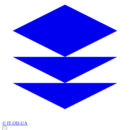
© IT.OD.UA