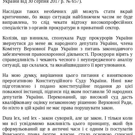
України від 30 серпня 2017 р. № 657).
Наслідки таких необачних дій можуть стати вкрай
критичними, бо якщо ситуація найближчим часом не буде
виправлена, то слід чекати відтоку високопрофесійних
спеціалістів з органів прокуратури в приватний сектор.
Колізія, що виникла, спонукала Раду прокурорів України
звернутися до мене як народного депутата України, члена
Комітету Верховної Ради України з питань законодавчого
забезпечення правоохоронної діяльності. Прокурори вірять у
справедливість і чекають чесного і неупередженого аналізу
ситуації, що склалася, та якнайшвидшого її врегулювання.
На мою думку, вирішення цього питання є винятковою
прерогативою Конституційного Суду України. Нині вже
підготовлено і подано конституційне подання до цієї
поважної інстанції, підписи під яким поставили 50 народних
депутатів України. Переконаний, що високий суд дасть
кваліфіковану оцінку незаконному рішенню Верховної Ради,
бо ніхто в цій країні не має права порушувати закон.
Dura lex, sed lex - закон суворий, але це закон. І тільки коли
ми всі усвідомимо важливість цього принципу, який був
сформульований ще в античні часи і є одним із постулатів
Римського права (котре, власне, стало основою сучасної