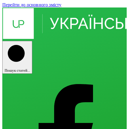
Перейти до основного змісту
Пошук статей...