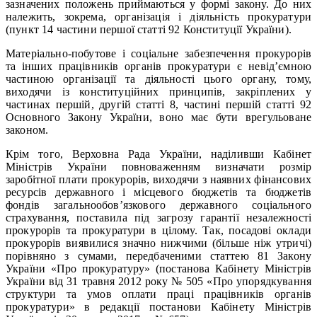
зазначених положень приймаються у формі закону. До них
належить, зокрема, організація і діяльність прокуратури
(пункт 14 частини першої статті 92 Конституції України).
Матеріально-побутове і соціальне забезпечення прокурорів
та інших працівників органів прокуратури є невід’ємною
частиною організації та діяльності цього органу, тому,
виходячи із конституційних принципів, закріплених у
частинах першій, другій статті 8, частині першій статті 92
Основного Закону України, воно має бути врегульоване
законом.
Крім того, Верховна Рада України, наділивши Кабінет
Міністрів України повноваженням визначати розмір
заробітної плати прокурорів, виходячи з наявних фінансових
ресурсів державного і місцевого бюджетів та бюджетів
фондів загальнообов’язкового державного соціального
страхування, поставила під загрозу гарантії незалежності
прокурорів та прокуратури в цілому. Так, посадові оклади
прокурорів виявилися значно нижчими (більше ніж утричі)
порівняно з сумами, передбаченими статтею 81 Закону
України «Про прокуратуру» (постанова Кабінету Міністрів
України від 31 травня 2012 року № 505 «Про упорядкування
структури та умов оплати праці працівників органів
прокуратури» в редакції постанови Кабінету Міністрів