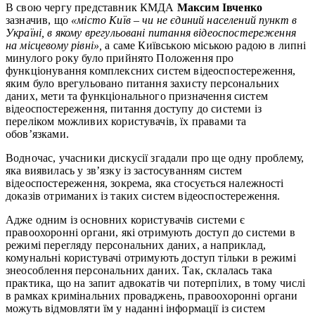
В свою чергу представник КМДА
Максим Івченко
зазначив, що
«місто Київ – чи не єдиний населений пункт в
Україні, в якому врегульовані питання відеоспостереження
на місцевому рівні»,
а саме Київською міською радою в липні
минулого року було прийнято Положення про
функціонування комплексних систем відеоспостереження,
яким було врегульовано питання захисту персональних
даних, мети та функціонального призначення систем
відеоспостереження, питання доступу до системи із
переліком можливих користувачів, їх правами та
обов’язками.
Водночас, учасники дискусії згадали про ще одну проблему,
яка виявилась у зв’язку із застосуванням систем
відеоспостереження, зокрема, яка стосується належності
доказів отриманих із таких систем відеоспостереження.
Адже одним із основних користувачів системи є
правоохоронні органи, які отримують доступ до системи в
режимі перегляду персональних даних, а наприклад,
комунальні користувачі отримують доступ тільки в режимі
знеособлення персональних даних. Так, склалась така
практика, що на запит адвокатів чи потерпілих, в тому числі
в рамках кримінальних проваджень, правоохоронні органи
можуть відмовляти їм у наданні інформації із систем