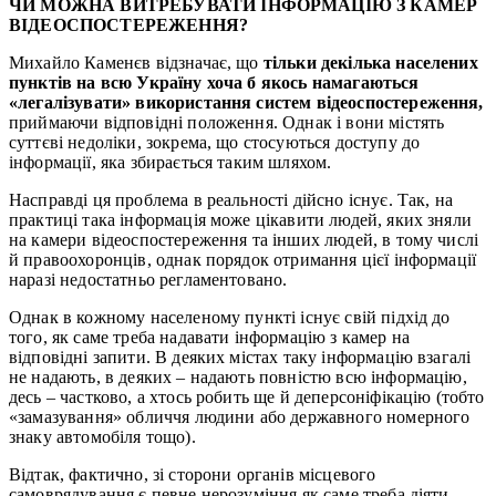
ЧИ МОЖНА ВИТРЕБУВАТИ ІНФОРМАЦІЮ З КАМЕР
ВІДЕОСПОСТЕРЕЖЕННЯ?
Михайло Каменєв відзначає, що
тільки декілька населених
пунктів на всю Україну хоча б якось намагаються
«легалізувати» використання систем відеоспостереження,
приймаючи відповідні положення. Однак і вони містять
суттєві недоліки, зокрема, що стосуються доступу до
інформації, яка збирається таким шляхом.
Насправді ця проблема в реальності дійсно існує. Так, на
практиці така інформація може цікавити людей, яких зняли
на камери відеоспостереження та інших людей, в тому числі
й правоохоронців, однак порядок отримання цієї інформації
наразі недостатньо регламентовано.
Однак в кожному населеному пункті існує свій підхід до
того, як саме треба надавати інформацію з камер на
відповідні запити. В деяких містах таку інформацію взагалі
не надають, в деяких – надають повністю всю інформацію,
десь – частково, а хтось робить ще й деперсоніфікацію (тобто
«замазування» обличчя людини або державного номерного
знаку автомобіля тощо).
Відтак, фактично, зі сторони органів місцевого
самоврядування є певне нерозуміння як саме треба діяти,