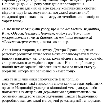
Нацполіції до 2023 року закладено впровадження
застосування єдиних на всю країну комплексних систем
відеонагляду із застосуванням потужної аналітичної
складової (розпізнавання номеру автомобіля, його колір та
марку тощо).
«Слід також звернути увагу, що в таких містах як Дніпро,
Київ, Одесса, Чернівці, Чернігів, майже 30% злочинів
розкривається саме за допомогою новітніх технологій
відеоспостереження»,
- зазначив спікер.
Але з іншої сторони, на думку Дмитра Сірака, в деяких
регіонах розвиток технологій може спрацьовувати у трохи
іншому напрямку, наприклад, коли місцева влада не розуміє,
як правильно взаємодіяти з органами Нацполіції, коли у
поліції немає гарантії збереження тільки за ними статусу
зберігача інформації записаної з камер тощо.
Такі та інші чинники спонукають Нацполіцію
врегульовувати такі відносини спонуканням територіальних
органів Нацполіції укладати відповідні меморандуми або
положення із місцевими державними адміністраціями та
органами місцевого самоврядування. Також Нацполіцією
розробляються детальні методичні рекомендації та порядки.