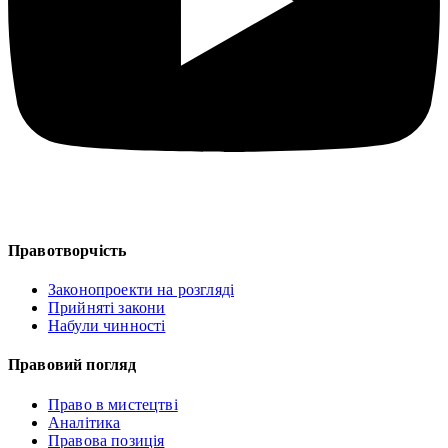
Правотворчість
Законопроекти на розгляді
Прийняті закони
Набули чинності
Правовий погляд
Право в мистецтві
Аналітика
Правова позиція