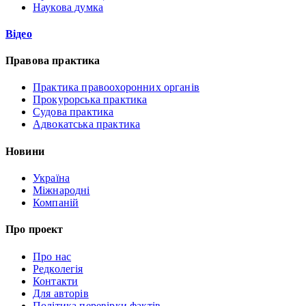
Наукова думка
Відео
Правова практика
Практика правоохоронних органів
Прокурорська практика
Судова практика
Адвокатська практика
Новини
Україна
Міжнародні
Компаній
Про проект
Про нас
Редколегія
Контакти
Для авторів
Політика перевірки фактів