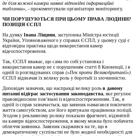
де біля кожної камери наявні відповідні інформаційні
таблички»,
- прокоментували організатори моніторингу.
ЧИ ПОРУШУЮТЬСЯ ПРИ ЦЬОМУ ПРАВА ЛЮДИНИ?
ПОЗИЦІЯ ЄСПЛ
На думку
Івана Ліщини
, заступника Міністра юстиції
України, Уповноваженого у справах ЄСПЛ, у цьомуу суді є
відповідна практика щодо використання камер
відеоспостереження.
Так, ЄСПЛ вважає, що сама по собі установка і
використання камер не є порушенням статті 8 Конвенції, і в
одній із розглядуваних справ
(«Пек проти Великобританії»)
ЄСПЛ відзначав їх велику роль у боротьбі із злочинністю.
Доповідач зазначив, що насправді велику роль
в даному
питанні відіграє застосування законодавства
, яке регулює
правовідносини пов’язані із відеоспостереженням. Так, в
одній із справ зазначається, що заявник намагався покінчити
життя самогубством, але його врятували працівники поліції.
Згодом у рекламному ролику показали фрагмент, відзнятий
на камери відеоспостереження, в якому можна було побачити
обличчя заявника. Заявник скаржився на те, що в
демократичному суспільстві не було жодної необхідності для