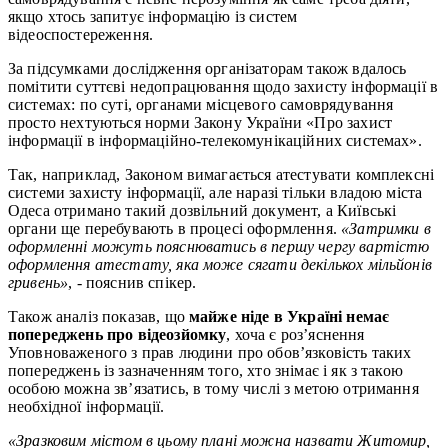
якщо хтось запитує інформацію із систем
відеоспостереження.
За підсумками дослідження організаторам також вдалось
помітити суттєві недопрацювання щодо захисту інформації в
системах: по суті, органами місцевого самоврядування
просто нехтуються норми Закону України «Про захист
інформації в інформаційно-телекомунікаційних системах».
Так, наприклад, Законом вимагається атестувати комплексні
системи захисту інформації, але наразі тільки владою міста
Одеса отримано такий дозвільний документ, а Київські
органи ще перебувають в процесі оформлення.
«Затримки в
оформленні можуть пояснюватись в першу чергу вартістю
оформлення атестату, яка може сягати декількох мільйонів
гривень»
, - пояснив спікер.
Також аналіз показав, що
майже ніде в Україні немає
попереджень про відеозйомку
, хоча є роз’яснення
Уповноваженого з прав людини про обов’язковість таких
попереджень із зазначенням того, хто знімає і як з такою
особою можна зв’язатись, в тому числі з метою отримання
необхідної інформації.
«Зразковим містом в цьому плані можна назвати Житомир,