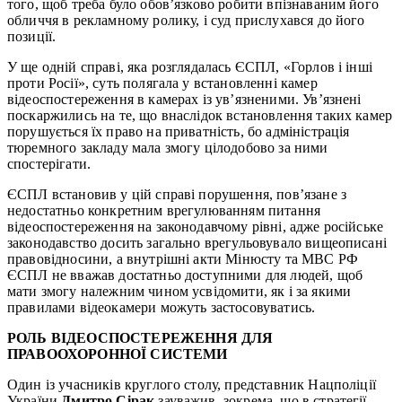
того, щоб треба було обов’язково робити впізнаваним його
обличчя в рекламному ролику, і суд прислухався до його
позиції.
У ще одній справі, яка розглядалась ЄСПЛ, «Горлов і інші
проти Росії», суть полягала у встановленні камер
відеоспостереження в камерах із ув’язненими. Ув’язнені
поскаржились на те, що внаслідок встановлення таких камер
порушується їх право на приватність, бо адміністрація
тюремного закладу мала змогу цілодобово за ними
спостерігати.
ЄСПЛ встановив у цій справі порушення, пов’язане з
недостатньо конкретним врегулюванням питання
відеоспостереження на законодавчому рівні, адже російське
законодавство досить загально врегульовувало вищеописані
правовідносини, а внутрішні акти Мінюсту та МВС РФ
ЄСПЛ не вважав достатньо доступними для людей, щоб
мати змогу належним чином усвідомити, як і за якими
правилами відеокамери можуть застосовуватись.
РОЛЬ ВІДЕОСПОСТЕРЕЖЕННЯ ДЛЯ
ПРАВООХОРОННОЇ СИСТЕМИ
Один із учасників круглого столу, представник Нацполіції
України
Дмитро Сірак
зауважив, зокрема, що в стратегії