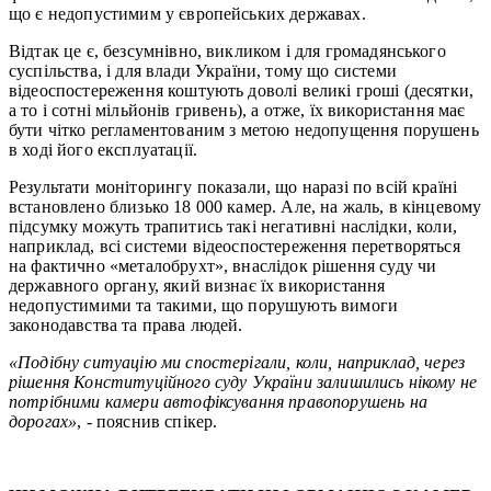
що є недопустимим у європейських державах.
Відтак це є, безсумнівно, викликом і для громадянського
суспільства, і для влади України, тому що системи
відеоспостереження коштують доволі великі гроші (десятки,
а то і сотні мільйонів гривень), а отже, їх використання має
бути чітко регламентованим з метою недопущення порушень
в ході його експлуатації.
Результати моніторингу показали, що наразі по всій країні
встановлено близько 18 000 камер. Але, на жаль, в кінцевому
підсумку можуть трапитись такі негативні наслідки, коли,
наприклад, всі системи відеоспостереження перетворяться
на фактично «металобрухт», внаслідок рішення суду чи
державного органу, який визнає їх використання
недопустимими та такими, що порушують вимоги
законодавства та права людей.
«Подібну ситуацію ми спостерігали, коли, наприклад, через
рішення Конституційного суду України залишились нікому не
потрібними камери автофіксування правопорушень на
дорогах»
, - пояснив спікер.