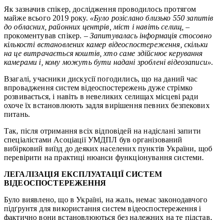
Як зазначив спікер, дослідження проводилось протягом
майже всього 2019 року.
«Було розіслано близько 550 запитів
до обласних, районних центрів, міст і навіть селищ,
–
прокоментував спікер. –
Запитувалась інформація стосовно
кількості встановлених камер відеоспостереження, скільки
на це витрачається коштів, хто саме здійснює керування
камерами і, кому можуть бути надані зроблені відеозаписи».
Взагалі, учасники дискусії погодились, що на даний час
впровадження систем відеоспостережень дуже стрімко
розвивається, і навіть в невеликих селищах місцеві ради
охоче їх встановлюють задля вирішення певних безпекових
питань.
Так, після отримання всіх відповідей на надіслані запити
спеціалістами Асоціації УМДПЛ був організований
вибірковий виїзд до деяких населених пунктів України, щоб
перевірити на практиці нюанси функціонування системи.
ЛЕГАЛІЗАЦІЯ ЕКСПЛУАТАЦІЇ СИСТЕМ
ВІДЕОСПОСТЕРЕЖЕННЯ
Було виявлено, що в Україні, на жаль, немає законодавчого
підґрунтя для використання систем відеоспостереження і
фактично вони встановлюються без належних на те підстав,