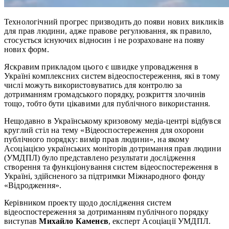
Технологічний прогрес призводить до появи нових викликів
для прав людини, адже правове регулювання, як правило,
стосується існуючих відносин і не розраховане на появу
нових форм.
Яскравим прикладом цього є швидке упровадження в
Україні комплексних систем відеоспостереження, які в тому
числі можуть використовуватись для контролю за
дотриманням громадського порядку, розкриття злочинів
тощо, тобто бути цікавими для публічного використання.
Нещодавно в Українському кризовому медіа-центрі відбувся
круглий стіл на тему «Відеоспостереження для охорони
публічного порядку: вимір прав людини», на якому
Асоціацією
українських моніторів дотримання прав людин
и
(УМДПЛ) було представлено результати дослідження
створення та функціонування систем відеоспостереження в
Україні, здійсненого за підтримки Міжнародного фонду
«Відродження».
Керівником проекту щодо дослідження систем
відеоспостереження за дотриманням публічного порядку
виступав
Михайло Каменєв
, експерт Асоціації УМДПЛ.