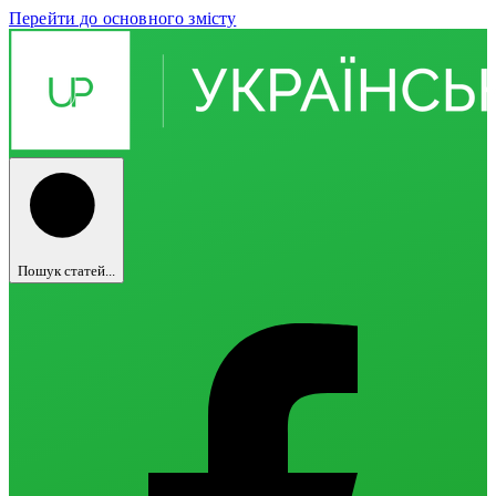
Перейти до основного змісту
Пошук статей...