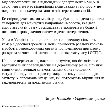
відеоспостереження, а відповідний департамент КМДА, в
свою чергу, не має відповідних повноважень і попросту не
надає записи з камер на запити заінтересованих осіб.
Безспірно, учасниками моніторингу була проведена кропітка
та корисна для майбутніх напрацювань робота, яка дала
змогу звернути увагу суспільства та експертів на болючі
питання впровадження систем відеоспостереження.
Хоча в Україні поки що встановлено невелику кількість
камер відеоспостереження, вони приносять реальну користь
в роботі правоохоронних органів, допомагаючи при цьому
розкривати численні злочини, на що звертає увагу і ЄСПЛ.
На наше переконання, важливо розуміти, що без якісного
врегулювання правовідносин на державному рівні, є ризики
виникнення великої кількості спірних і невирішених
ситуацій, порушення прав громадян, в тому числі й щодо
захисту їх персональних даних, які потребують вирішення на
законодавчому та локальному рівнях.
Зозуля Наталія, «Українське право»
Поділитись: