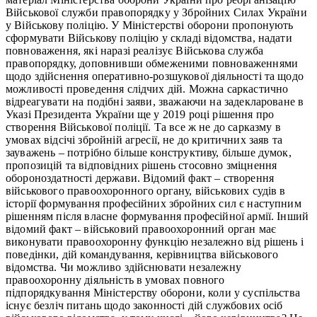
Військової служби правопорядку у Збройних Силах України
у Військову поліцію. У Міністерстві оборони пропонують
сформувати Військову поліцію у складі відомства, надати
повноваження, які наразі реалізує Військова служба
правопорядку, доповнивши обмеженими повноваженнями
щодо здійснення оперативно-розшукової діяльності та щодо
можливості проведення слідчих дій. Можна саркастично
відреагувати на подібні заяви, зважаючи на задеклароване в
Указі Президента України ще у 2019 році рішення про
створення Військової поліції. Та все ж не до сарказму в
умовах відсічі збройній агресії, не до критичних заяв та
зауважень – потрібно більше конструктиву, більше думок,
пропозицій та відповідних рішень стосовно зміцнення
обороноздатності держави. Відомий факт – створення
військового правоохоронного органу, військових судів в
історії формування професійних збройних сил є наступним
рішенням після власне формування професійної армії. Інший
відомий факт – військовий правоохоронний орган має
виконувати правоохоронну функцію незалежно від рішень і
поведінки, дій командування, керівництва військового
відомства. Чи можливо здійснювати незалежну
правоохоронну діяльність в умовах повного
підпорядкування Міністерству оборони, коли у суспільства
існує безліч питань щодо законності дій службових осіб