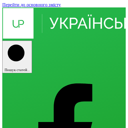
Перейти до основного змісту
Пошук статей...