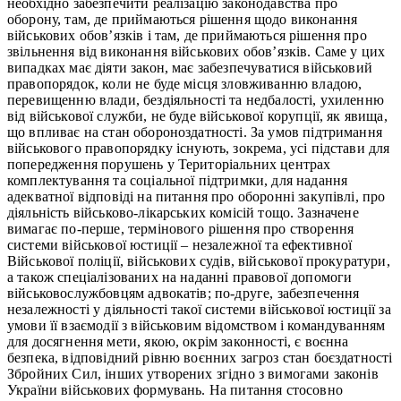
необхідно забезпечити реалізацію законодавства про
оборону, там, де приймаються рішення щодо виконання
військових обов’язків і там, де приймаються рішення про
звільнення від виконання військових обов’язків. Саме у цих
випадках має діяти закон, має забезпечуватися військовий
правопорядок, коли не буде місця зловживанню владою,
перевищенню влади, бездіяльності та недбалості, ухиленню
від військової служби, не буде військової корупції, як явища,
що впливає на стан обороноздатності. За умов підтримання
військового правопорядку існують, зокрема, усі підстави для
попередження порушень у Територіальних центрах
комплектування та соціальної підтримки, для надання
адекватної відповіді на питання про оборонні закупівлі, про
діяльність військово-лікарських комісій тощо. Зазначене
вимагає по-перше, термінового рішення про створення
системи військової юстиції – незалежної та ефективної
Військової поліції, військових судів, військової прокуратури,
а також спеціалізованих на наданні правової допомоги
військовослужбовцям адвокатів; по-друге, забезпечення
незалежності у діяльності такої системи військової юстиції за
умови її взаємодії з військовим відомством і командуванням
для досягнення мети, якою, окрім законності, є воєнна
безпека, відповідний рівню воєнних загроз стан боєздатності
Збройних Сил, інших утворених згідно з вимогами законів
України військових формувань. На питання стосовно