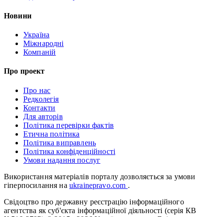
Новини
Україна
Міжнародні
Компаній
Про проект
Про нас
Редколегія
Контакти
Для авторів
Політика перевірки фактів
Етична політика
Політика виправлень
Політика конфіденційності
Умови надання послуг
Використання матеріалів порталу дозволяється за умови
гіперпосилання на
ukrainepravo.com
.
Свідоцтво про державну реєстрацію інформаційного
агентства як суб'єкта інформаційної діяльності (серія КВ