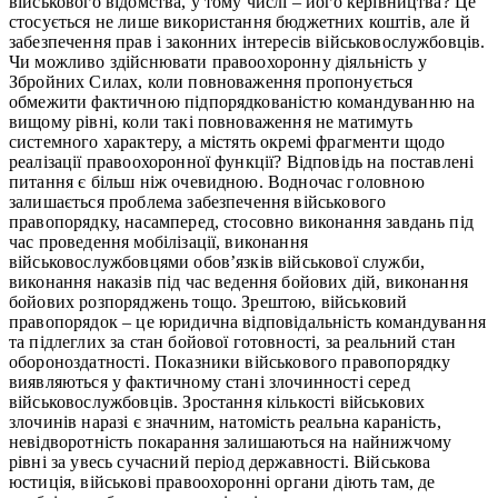
військового відомства, у тому числі – його керівництва? Це
стосується не лише використання бюджетних коштів, але й
забезпечення прав і законних інтересів військовослужбовців.
Чи можливо здійснювати правоохоронну діяльність у
Збройних Силах, коли повноваження пропонується
обмежити фактичною підпорядкованістю командуванню на
вищому рівні, коли такі повноваження не матимуть
системного характеру, а містять окремі фрагменти щодо
реалізації правоохоронної функції? Відповідь на поставлені
питання є більш ніж очевидною. Водночас головною
залишається проблема забезпечення військового
правопорядку, насамперед, стосовно виконання завдань під
час проведення мобілізації, виконання
військовослужбовцями обов’язків військової служби,
виконання наказів під час ведення бойових дій, виконання
бойових розпоряджень тощо. Зрештою, військовий
правопорядок – це юридична відповідальність командування
та підлеглих за стан бойової готовності, за реальний стан
обороноздатності. Показники військового правопорядку
виявляються у фактичному стані злочинності серед
військовослужбовців. Зростання кількості військових
злочинів наразі є значним, натомість реальна караність,
невідворотність покарання залишаються на найнижчому
рівні за увесь сучасний період державності. Військова
юстиція, військові правоохоронні органи діють там, де