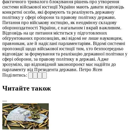
фактичного тривалого блокування рішень про утворення
системи військової юстиції України мають давати відповідь
конкретні особи, які формують та реалізують державну
політику у сфері оборони та правову політику держави.
Питання про військову юстицію, як неодмінну складову
обороноздатності України, є нагальним і вкрай важливим.
Відповідь на це питання міститься у підготовлених
обґрунтованих пропозиціях, які відомі не лише науковцям,
правникам, але й надіслані парламентаріям. Відомі системні
пропозиції щодо військової юстиції тим, хто безпосередньо
відповідає за формування та реалізацію державної політики у
сфері оборони, за правову політику в державі. Адже
зрозуміло, що відповідний законопроект має надійти до
парламенту від Президента держави. Петро Ясен
Поділитись:
Читайте також
—