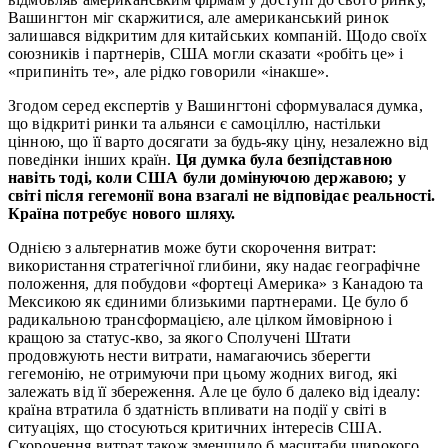
Вашингтон міг скаржитися, але американський ринок
залишався відкритим для китайських компаній. Щодо своїх
союзників і партнерів, США могли сказати «робіть це» і
«припиніть те», але рідко говорили «інакше».
Згодом серед експертів у Вашингтоні сформувалася думка,
що відкриті ринки та альянси є самоціллю, настільки
цінною, що її варто досягати за будь-яку ціну, незалежно від
поведінки інших країн.
Ця думка була безпідставною
навіть тоді, коли США були домінуючою державою; у
світі після гегемонії вона взагалі не відповідає реальності.
Країна потребує нового шляху.
Однією з альтернатив може бути скорочення витрат:
використання стратегічної глибини, яку надає географічне
положення, для побудови «фортеці Америка» з Канадою та
Мексикою як єдиними близькими партнерами. Це було б
радикальною трансформацією, але цілком ймовірною і
кращою за статус-кво, за якого Сполучені Штати
продовжують нести витрати, намагаючись зберегти
гегемонію, не отримуючи при цьому жодних вигод, які
залежать від її збереження. Але це було б далеко від ідеалу:
країна втратила б здатність впливати на події у світі в
ситуаціях, що стосуються критичних інтересів США.
Скорочення витрат також зменшило б масштаби широкого