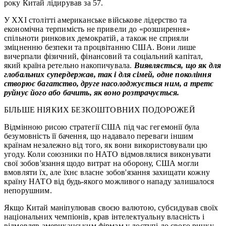
року Китай лідирував за 57.
У XXI столітті американське військове лідерство та
економічна терпимість не привели до «розширення»
спільноти ринкових демократій, а також не сприяли
зміцненню безпеки та процвітанню США. Вони лише
вичерпали фізичний, фінансовий та соціальний капітал,
який країна ретельно накопичувала.
Виявляється, що як для
глобальних супердержав, так і для сімей, одне покоління
створює багатство, друге насолоджується ним, а третє
руйнує його або бачить, як воно розтрачується.
БІЛЬШЕ НІЯКИХ БЕЗКОШТОВНИХ ПОДОРОЖЕЙ
Відмінною рисою стратегії США під час гегемонії була
безумовність її бачення, що надавало переваги іншим
країнам незалежно від того, як вони використовували цю
угоду. Коли союзники по НАТО відмовлялися виконувати
свої зобов'язання щодо витрат на оборону, США могли
вмовляти їх, але їхнє власне зобов'язання захищати кожну
країну НАТО від будь-якого можливого нападу залишалося
непорушним.
Якщо Китай маніпулював своєю валютою, субсидував своїх
національних чемпіонів, крав інтелектуальну власність і
відмовляв американським фірмам у доступі до свого ринку,