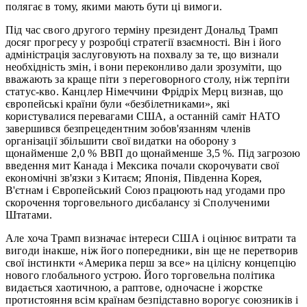
полягає в тому, якими мають бути ці вимоги.
Під час свого другого терміну президент Дональд Трамп
досяг прогресу у розробці стратегії взаємності. Він і його
адміністрація заслуговують на похвалу за те, що визнали
необхідність змін, і вони переконливо дали зрозуміти, що
вважають за краще піти з переговорного столу, ніж терпіти
статус-кво. Канцлер Німеччини Фрідріх Мерц визнав, що
європейські країни були «безбілетниками», які
користувалися перевагами США, а останній саміт НАТО
завершився безпрецедентним зобов'язанням членів
організації збільшити свої видатки на оборону з
щонайменше 2,0 % ВВП до щонайменше 3,5 %. Під загрозою
введення мит Канада і Мексика почали скорочувати свої
економічні зв'язки з Китаєм; Японія, Південна Корея,
В'єтнам і Європейський Союз працюють над угодами про
скорочення торговельного дисбалансу зі Сполученими
Штатами.
Але хоча Трамп визначає інтереси США і оцінює витрати та
вигоди інакше, ніж його попередники, він ще не перетворив
свої інстинкти «Америка перш за все» на цілісну концепцію
нового глобального устрою. Його торговельна політика
видається хаотичною, а раптове, одночасне і жорстке
протистояння всім країнам безпідставно ворогує союзників і