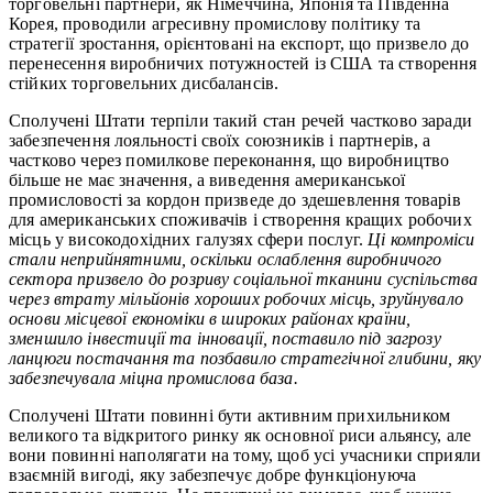
торговельні партнери, як Німеччина, Японія та Південна
Корея, проводили агресивну промислову політику та
стратегії зростання, орієнтовані на експорт, що призвело до
перенесення виробничих потужностей із США та створення
стійких торговельних дисбалансів.
Сполучені Штати терпіли такий стан речей частково заради
забезпечення лояльності своїх союзників і партнерів, а
частково через помилкове переконання, що виробництво
більше не має значення, а виведення американської
промисловості за кордон призведе до здешевлення товарів
для американських споживачів і створення кращих робочих
місць у високодохідних галузях сфери послуг.
Ці компроміси
стали неприйнятними, оскільки ослаблення виробничого
сектора призвело до розриву соціальної тканини суспільства
через втрату мільйонів хороших робочих місць, зруйнувало
основи місцевої економіки в широких районах країни,
зменшило інвестиції та інновації, поставило під загрозу
ланцюги постачання та позбавило стратегічної глибини, яку
забезпечувала міцна промислова база.
Сполучені Штати повинні бути активним прихильником
великого та відкритого ринку як основної риси альянсу, але
вони повинні наполягати на тому, щоб усі учасники сприяли
взаємній вигоді, яку забезпечує добре функціонуюча