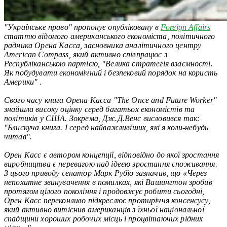
"Українське право" пропонує опубліковану в
Foreign Affairs
статтю відомого американського економіста, політичного
радника Орена Касса, засновника аналітичного центру
American Compass, який активно співпрацює з
Республіканською партією, "Велика стратегія взаємності.
Як побудувати економічний і безпековий порядок на користь
Америки" .
Свого часу книга Орена Касса "The Once and Future Worker"
знайшла високу оцінку серед багатьох економістів та
політиків у США. Зокрема, Дж.Д.Венс висловився так:
"Блискуча книга. І серед найважливіших, які я коли-небудь
читав".
Орен Касс є автором концепції, відповідно до якої зростання
виробництва є перевагою над ідеєю зростання споживання.
З цього приводу сенатор Марк Рубіо зазначив, що «Через
непохитне звинувачення в помилках, які Вашингтон зробив
протягом цілого покоління і продовжує робити сьогодні,
Орен Касс переконливо підкреслює протиріччя консенсусу,
який активно витіснив американців з їхньої національної
спадщини хороших робочих місць і процвітаючих рідних