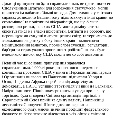
Доки ці припущення були справедливими, витрати, понесені
Сполученими Штатами для збереження статусу-кво, могли
принести їм набагато більші вигоди. Домінування у світових
справах дозволило Вашингтону підштовхнути інші країни до
економічної та політичної лібералізації, що ще більше
розширило ринки, на яких США могли домінувати та
орієнтуватися на власні пріоритети. Витрати на оборону, що
перевищували сукупні витрати решти світу, та терпимість до
зловживань на ринку з боку інших країн - включаючи
маніпулювання валютою, промислові субсидії, регуляторні
бар'єри та стримування зростання заробітної плати - були
невеликою ціною, яку США могли легко собі дозволити.
Певний час ці основні припущення здавалися
справедливими. 1990-ті роки розпочалися з перемоги
коаліції під проводом США у війні в Перській затоці. Ізраїль
і Організація визволення Палестини підписали Угоди в
Осло, Південна Африка перейшла від апартеїду до
демократії, а НАТО успішно втрутилася у війни на Балканах.
Набула чинності Північноамериканська угода про вільну
торгівлю, була створена Світова організація торгівлі, а
Європейський Союз прийняв єдину валюту. Наприкінці
десятиліття Сполучені Штати досягли вершини
економічного буму, маючи значний профіцит федерального
бюджету та беззаперечне лідерство в усіх сферах світової