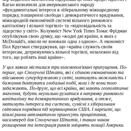
Каган визначили для американського народу
«фундаментальні інтереси в ліберальному міжнародному
порядку, поширенні свободи і демократичного врядування,
міжнародній економічній системі вільного ринкового
капіталізму і вільної торгівлі» та «відповідальність за
лідерство у світі». Колумніст New York Times Томас Фрідман
опублікував свою думку, що «жодні дві країни, в яких є
McDonald's, ніколи не воювали одна з одною». А економіст
Пол Кругман стверджував, що «країна служить своїм
інтересам, дотримуючись вільної торгівлі, незалежно від
того, що роблять інші країни».
У цих заявах містилися три взаємопов'язані припущення. По-
перше, що Сполучені Штати, які є єдиною економічною та
військовою супердержавою у світі, матимуть можливість і
бажання диктувати глобальні події, коли і де вони того
забажають. По-друге, що всі країни, які мають геополітичне
значення, будуть неухильно рухатися в напрямку ринкового
капіталізму та демократичного врядування, а отже,
матимуть інтереси та системи, сумісні з ліберальним
світовим порядком під керівництвом США. І нарешті, що
вільні ринки автоматично принесуть процвітання,
насамперед для Сполучених Штатів, і таким чином
розширення та інтеграція ринків зміцнять позиції Америки.