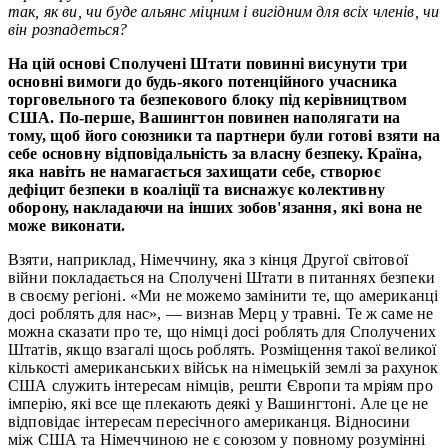
так, як ви, чи буде альянс міцним і вигідним для всіх членів, чи
він розпадеться?
На цій основі Сполучені Штати повинні висунути три
основні вимоги до будь-якого потенційного учасника
торговельного та безпекового блоку під керівництвом
США. По-перше, Вашингтон повинен наполягати на
тому, щоб його союзники та партнери були готові взяти на
себе основну відповідальність за власну безпеку. Країна,
яка навіть не намагається захищати себе, створює
дефіцит безпеки в коаліції та виснажує колективну
оборону, накладаючи на інших зобов'язання, які вона не
може виконати.
Взяти, наприклад, Німеччину, яка з кінця Другої світової
війни покладається на Сполучені Штати в питаннях безпеки
в своєму регіоні. «Ми не можемо замінити те, що американці
досі роблять для нас», — визнав Мерц у травні. Те ж саме не
можна сказати про те, що німці досі роблять для Сполучених
Штатів, якщо взагалі щось роблять. Розміщення такої великої
кількості американських військ на німецькій землі за рахунок
США служить інтересам німців, решти Європи та мріям про
імперію, які все ще плекають деякі у Вашингтоні. Але це не
відповідає інтересам пересічного американця. Відносини
між США та Німеччиною не є союзом у повному розумінні