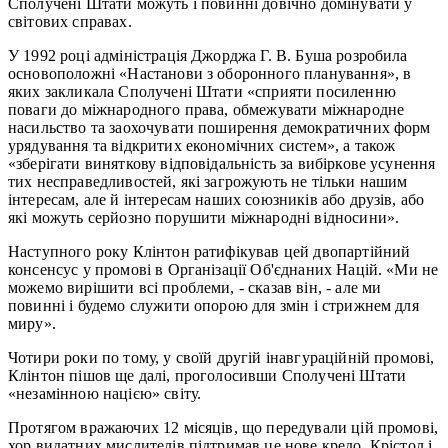
Сполучені Штати можуть і повинні довічно домінувати у
світових справах.
У 1992 році адміністрація Джорджа Г. В. Буша розробила
основоположні «Настанови з оборонного планування», в
яких закликала Сполучені Штати «сприяти посиленню
поваги до міжнародного права, обмежувати міжнародне
насильство та заохочувати поширення демократичних форм
урядування та відкритих економічних систем», а також
«зберігати виняткову відповідальність за вибіркове усунення
тих несправедливостей, які загрожують не тільки нашим
інтересам, але й інтересам наших союзників або друзів, або
які можуть серйозно порушити міжнародні відносини».
Наступного року Клінтон ратифікував цей двопартійний
консенсус у промові в Організації Об'єднаних Націй. «Ми не
можемо вирішити всі проблеми, - сказав він, - але ми
повинні і будемо служити опорою для змін і стрижнем для
миру».
Чотири роки по тому, у своїй другій інавгураційній промові,
Клінтон пішов ще далі, проголосивши Сполучені Штати
«незамінною нацією» світу.
Протягом вражаючих 12 місяців, що передували цій промові,
хор видатних мислителів підтримав це нове кредо. Крістол і