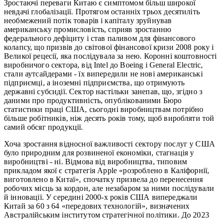
Зростаючі переваги Китаю є симптомом більш широкої
невдачі глобалізації. Протягом останніх трьох десятиліть
необмежений потік товарів і капіталу зруйнував
американську промисловість, сприяв зростанню
федерального дефіциту і став паливом для фінансового
колапсу, що призвів до світової фінансової кризи 2008 року і
Великої рецесії, яка послідувала за нею. Коронні коштовності
виробничого сектора, від Intel до Boeing і General Electric,
стали аутсайдерами - їх випередили не нові американські
підприємці, а іноземні підприємства, що отримують
державні субсидії. Сектор настільки занепав, що, згідно з
даними про продуктивність, опублікованими Бюро
статистики праці США, сьогодні виробництвам потрібно
більше робітників, ніж десять років тому, щоб виробляти той
самий обсяг продукції.
Хоча зростання відносної важливості сектору послуг у США
було природним для розвиненої економіки, стагнація у
виробництві - ні. Відмова від виробництва, типовим
прикладом якої є стратегія Apple «розроблено в Каліфорнії,
виготовлено в Китаї», спочатку призвела до перенесення
робочих місць за кордон, але незабаром за ними послідували
й інновації. У середині 2000-х років США випереджали
Китай за 60 з 64 «передових технологій», визначених
Австралійським інститутом стратегічної політики. До 2023