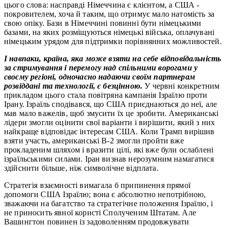
цього слова: насправді Німеччина є клієнтом, а США -
покровителем, хоча й таким, що отримує мало натомість за
свою опіку. Бази в Німеччині повинні бути німецькими
базами, на яких розміщуються німецькі війська, оплачувані
німецьким урядом для підтримки порівнянних можливостей.
І навпаки, країна, яка може взяти на себе відповідальність
за стримування і перемогу над спільними ворогами у
своєму регіоні, одночасно надаючи своїм партнерам
розвіддані та технології, є безцінною.
У червні конкретним
прикладом цього стала повітряна кампанія Ізраїлю проти
Ірану. Ізраїль сподівався, що США приєднаються до неї, але
мав мало важелів, щоб змусити їх це зробити. Американські
лідери змогли оцінити свої варіанти і вирішити, який з них
найкраще відповідає інтересам США. Коли Трамп вирішив
взяти участь, американські B-2 змогли пройти вже
прокладеним шляхом і вразити цілі, які вже були ослаблені
ізраїльськими силами. Іран визнав нерозумним намагатися
здійснити більше, ніж символічне відплата.
Стратегія взаємності вимагала б припинення прямої
допомоги США Ізраїлю; вона є абсолютно непотрібною,
зважаючи на багатство та стратегічне положення Ізраїлю, і
не приносить явної користі Сполученим Штатам. Але
Вашингтон повинен із задоволенням продовжувати