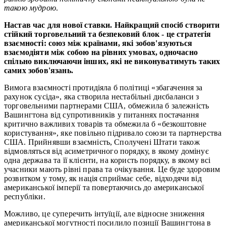
такою мудрою
.
Настав час для нової ставки. Найкращий спосіб створити
стійкий торговельний та безпековий блок - це стратегія
взаємності: союз між країнами, які зобов'язуються
взаємодіяти між собою на рівних умовах, одночасно
спільно виключаючи інших, які не виконуватимуть таких
самих зобов'язань.
Вимога взаємності протидіяла б політиці «збагачення за
рахунок сусіда», яка створила нестабільні дисбаланси з
торговельними партнерами США, обмежила б залежність
Вашингтона від супротивників у питаннях постачання
критично важливих товарів та обмежила б «безкоштовне
користування», яке повільно підривало союзи та партнерства
США. Прийнявши взаємність, Сполучені Штати також
відмовляться від асиметричного порядку, в якому домінує
одна держава та її клієнти, на користь порядку, в якому всі
учасники мають рівні права та очікування. Це буде здоровим
розвитком у тому, як нація сприймає себе, відходячи від
американської імперії та повертаючись до американської
республіки.
Можливо, це суперечить інтуїції, але відносне зниження
американської могутності посилило позиції Вашингтона в