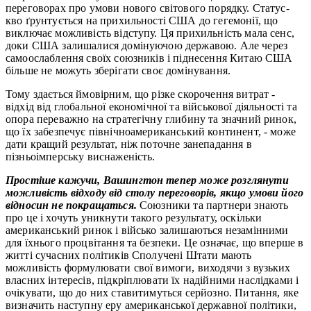
переговорах про умови нового світового порядку. Статус-
кво ґрунтується на прихильності США до гегемонії, що
виключає можливість відступу. Ця прихильність мала сенс,
доки США залишалися домінуючою державою. Але через
самоослаблення своїх союзників і піднесення Китаю США
більше не можуть зберігати своє домінування.
Тому здається ймовірним, що різке скорочення витрат -
відхід від глобальної економічної та військової діяльності та
опора переважно на стратегічну глибину та значний ринок,
що їх забезпечує північноамериканський континент, - може
дати кращий результат, ніж поточне занепадання в
пізньоімперську виснаженість.
Простіше кажучи, Вашингтон тепер може розглянути
можливість відходу від столу переговорів, якщо умови його
відносин не покращаться.
Союзники та партнери знають
про це і хочуть уникнути такого результату, оскільки
американський ринок і військо залишаються незамінними
для їхнього процвітання та безпеки. Це означає, що вперше в
житті сучасних політиків Сполучені Штати мають
можливість формулювати свої вимоги, виходячи з вузьких
власних інтересів, підкріплювати їх надійними наслідками і
очікувати, що до них ставитимуться серйозно. Питання, яке
визначить наступну еру американської державної політики,