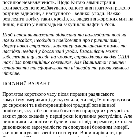
посилює невизначеність. Щодо Китаю адміністрація
коливається непередбачувано, одного дня прагнучи різкого
розриву відносин, а наступного - великої угоди. Важко
розгледіти логіку таких кроків, як введення жорстких мит на
Індію, нібито у відповідь на закупівлю нафти з Росії.
Щоб перезавантажити відносини та налагодити нові на
нових засадах, необхідно повідомити про причини змін,
форму нової стратегії, характер американських вимог та
наслідки невдачі у досягненні угоди. Взаємність може
забезпечити ці засади на умовах, справедливих як для США,
так і для потенційних союзників. Але Вашингтон повинен
встановити та сформулювати ці засади та умови якомога
чіткіше.
ПОГАНИЙ ВАРІАНТ
Протягом короткого часу після поразки радянського
комунізму американці дискутували, чи слід їм повернутися
до скромної та неінтервенційної традиції зовнішньої
політики, яку забезпечили багатство природних ресурсів та
захист двох океанів у перші роки існування республіки. Але
чиновники та політики були в захваті від перемоги, охоплені
дивовижною зарозумілістю та спокушені баченням імперії,
яке пропонували вчені та експерти. Вони вирішили, що