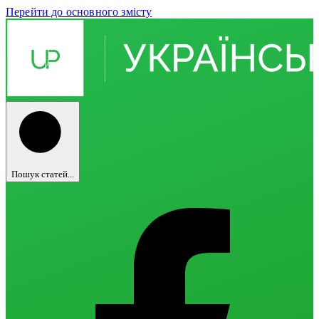
Перейти до основного змісту
Пошук статей...