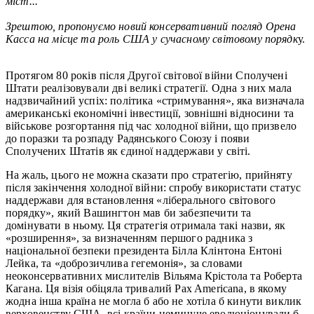
міст..."
Зрештою, пропонуємо новий консервативний погляд Орена
Касса на місце та роль США у сучасному світовому порядк
у.
Протягом 80 років після Другої світової війни Сполучені
Штати реалізовували дві великі стратегії. Одна з них мала
надзвичайний успіх: політика «стримування», яка визначала
американські економічні інвестиції, зовнішні відносини та
військове розгортання під час холодної війни, що призвело
до поразки та розпаду Радянського Союзу і появи
Сполучених Штатів як єдиної наддержави у світі.
На жаль, цього не можна сказати про стратегію, прийняту
після закінчення холодної війни: спробу використати статус
наддержави для встановлення «ліберального світового
порядку», який Вашингтон мав би забезпечити та
домінувати в ньому. Ця стратегія отримала такі назви, як
«розширення», за визначенням першого радника з
національної безпеки президента Білла Клінтона Ентоні
Лейка, та «доброзичлива гегемонія», за словами
неоконсервативних мислителів Вільяма Крістола та Роберта
Кагана. Ця візія обіцяла тривалий Pax Americana, в якому
жодна інша країна не могла б або не хотіла б кинути виклик
верховенству США, всі країни неминуче еволюціонували б