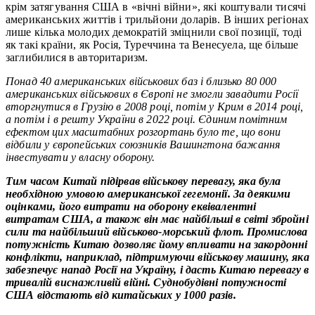
крім затягування США в «вічні війни», які коштували тисячі
американських життів і трильйони доларів. В інших регіонах
лише кілька молодих демократій зміцнили свої позиції, тоді
як такі країни, як Росія, Туреччина та Венесуела, ще більше
заглибилися в авторитаризм.
Понад 40 американських військових баз і близько 80 000
американських військових в Європі не змогли завадити Росії
вторгнутися в Грузію в 2008 році, потім у Крим в 2014 році,
а потім і в решту України в 2022 році. Єдиним помітним
ефектом цих масштабних розгортань було те, що вони
відбили у європейських союзників Вашингтона бажання
інвестувати у власну оборону.
Тим часом Китай підірвав військову перевагу, яка була
необхідною умовою американської гегемонії. За деякими
оцінками, його витрати на оборону еквівалентні
витратам США, а також він має найбільші в світі збройні
сили та найбільший військово-морський флот. Промислова
потужність Китаю дозволяє йому впливати на закордонні
конфлікти, наприклад, підтримуючи військову машину, яка
забезпечує напад Росії на Україну, і дасть Китаю перевагу в
тривалій виснажливій війні. Суднобудівні потужності
США відстають від китайських у 1000 разів.