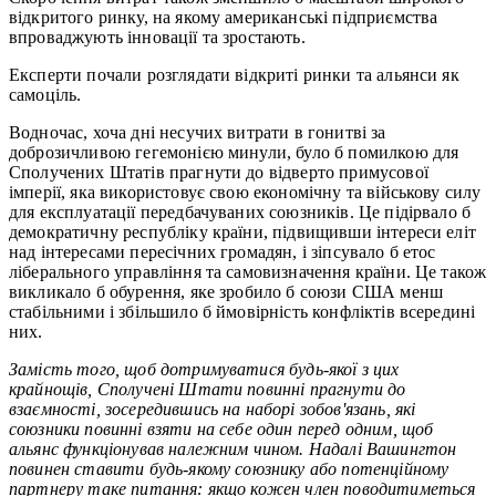
відкритого ринку, на якому американські підприємства
впроваджують інновації та зростають.
Експерти почали розглядати відкриті ринки та альянси як
самоціль.
Водночас, хоча дні несучих витрати в гонитві за
доброзичливою гегемонією минули, було б помилкою для
Сполучених Штатів прагнути до відверто примусової
імперії, яка використовує свою економічну та військову силу
для експлуатації передбачуваних союзників. Це підірвало б
демократичну республіку країни, підвищивши інтереси еліт
над інтересами пересічних громадян, і зіпсувало б етос
ліберального управління та самовизначення країни. Це також
викликало б обурення, яке зробило б союзи США менш
стабільними і збільшило б ймовірність конфліктів всередині
них.
Замість того, щоб дотримуватися будь-якої з цих
крайнощів, Сполучені Штати повинні прагнути до
взаємності, зосередившись на наборі зобов'язань, які
союзники повинні взяти на себе один перед одним, щоб
альянс функціонував належним чином. Надалі Вашингтон
повинен ставити будь-якому союзнику або потенційному
партнеру таке питання: якщо кожен член поводитиметься