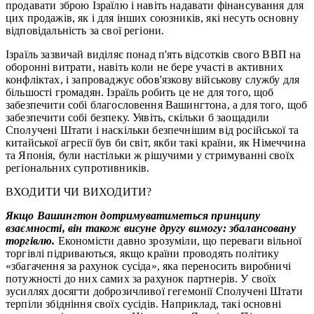
продавати зброю Ізраїлю і навіть надавати фінансування для
цих продажів, як і для інших союзників, які несуть основну
відповідальність за свої регіони.
Ізраїль зазвичай виділяє понад п'ять відсотків свого ВВП на
оборонні витрати, навіть коли не бере участі в активних
конфліктах, і запроваджує обов'язкову військову службу для
більшості громадян. Ізраїль робить це не для того, щоб
забезпечити собі благословення Вашингтона, а для того, щоб
забезпечити собі безпеку. Уявіть, скільки б заощадили
Сполучені Штати і наскільки безпечнішим від російської та
китайської агресії був би світ, якби такі країни, як Німеччина
та Японія, були настільки ж рішучими у стримуванні своїх
регіональних супротивників.
ВХОДИТИ ЧИ ВИХОДИТИ?
Якщо Вашингтон дотримуватиметься принципу
взаємності, він також висуне другу вимогу: збалансовану
торгівлю.
Економісти давно зрозуміли, що переваги вільної
торгівлі підриваються, якщо країни проводять політику
«збагачення за рахунок сусіда», яка переносить виробничі
потужності до них самих за рахунок партнерів. У своїх
зусиллях досягти доброзичливої гегемонії Сполучені Штати
терпіли збідніння своїх сусідів. Наприклад, такі основні