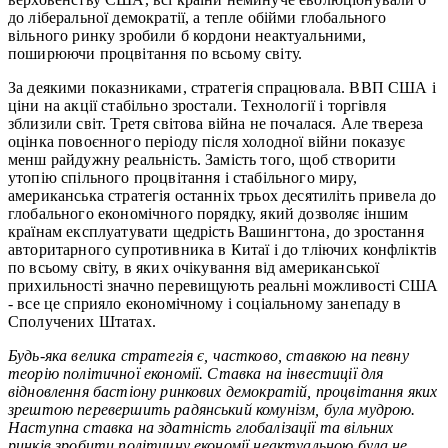
до ліберальної демократії, а тепле обійми глобального
вільного ринку зробили б кордони неактуальними,
поширюючи процвітання по всьому світу.
За деякими показниками, стратегія спрацювала. ВВП США і
ціни на акції стабільно зростали. Технології і торгівля
зблизили світ. Третя світова війна не почалася. Але твереза
оцінка повоєнного періоду після холодної війни показує
менш райдужну реальність. Замість того, щоб створити
утопію спільного процвітання і стабільного миру,
американська стратегія останніх трьох десятиліть привела до
глобального економічного порядку, який дозволяє іншим
країнам експлуатувати щедрість Вашингтона, до зростання
авторитарного супротивника в Китаї і до тліючих конфліктів
по всьому світу, в яких очікування від американської
прихильності значно перевищують реальні можливості США
- все це сприяло економічному і соціальному занепаду в
Сполучених Штатах.
Будь-яка велика стратегія є, частково, ставкою на певну
теорію політичної економії. Ставка на інвестиції для
відновлення бастіону ринкових демократій, процвітання яких
зрештою перевершить радянський комунізм, була мудрою.
Наступна ставка на здатність глобалізації та вільних
ринків зробити політичну економії неактуальною була не