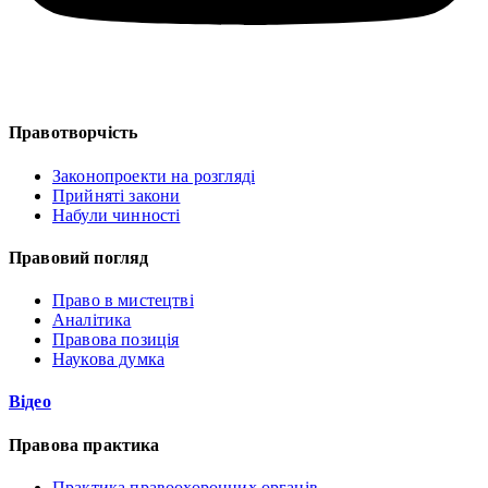
Правотворчість
Законопроекти на розгляді
Прийняті закони
Набули чинності
Правовий погляд
Право в мистецтві
Аналітика
Правова позиція
Наукова думка
Відео
Правова практика
Практика правоохоронних органів