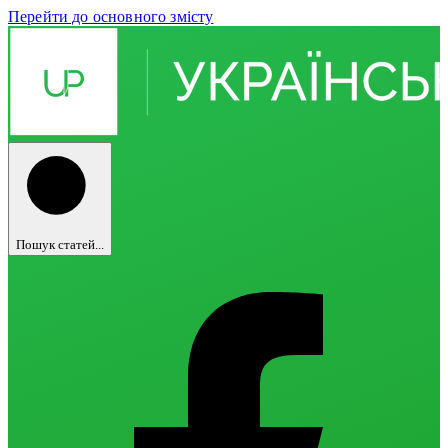
Перейти до основного змісту
Пошук статей...