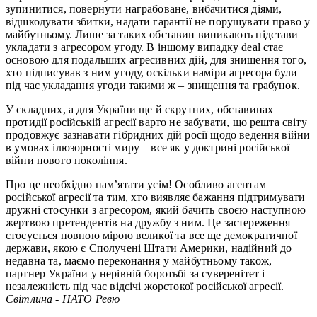
зупинитися, повернути награбоване, вибачитися діями,
відшкодувати збитки, надати гарантії не порушувати право у
майбутньому. Лише за таких обставин виникають підстави
укладати з агресором угоду. В іншому випадку deal стає
основою для подальших агресивних дій, для знищення того,
хто підписував з ним угоду, оскільки наміри агресора були
під час укладання угоди такими ж – знищення та грабунок.
У складних, а для України ще й скрутних, обставинах
протидії російській агресії варто не забувати, що решта світу
продовжує зазнавати гібридних дій росії щодо ведення війни
в умовах ілюзорності миру – все як у доктрині російської
війни нового покоління.
Про це необхідно пам’ятати усім! Особливо агентам
російської агресії та тим, хто виявляє бажання підтримувати
дружні стосунки з агресором, який бачить своєю наступною
жертвою претендентів на дружбу з ним. Це застереження
стосується повною мірою великої та все ще демократичної
держави, якою є Сполучені Штати Америки, надійний до
недавна та, маємо переконання у майбутньому також,
партнер України у нерівній боротьбі за суверенітет і
незалежність під час відсічі жорстокої російської агресії.
Cвітлина - НАТО Ревю