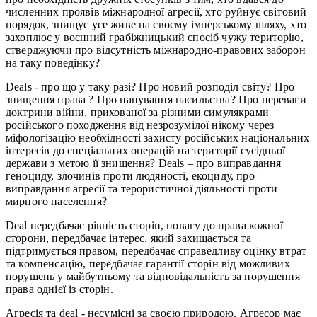
численних проявів міжнародної агресії, хто руйнує світовий
порядок, знищує усе живе на своєму імперському шляху, хто
захоплює у воєнний грабіжницький спосіб чужу територію,
стверджуючи про відсутність міжнародно-правових заборон
на таку поведінку?
Deals - про що у таку разі? Про новий розподіл світу? Про
знищення права ? Про панування насильства? Про переваги
доктрини війни, прихованої за різними симулякрами
російського походження від незрозумілої нікому через
міфологізацію необхідності захисту російських національних
інтересів до спеціальних операцій на території сусідньої
держави з метою її знищення? Deals – про виправдання
геноциду, злочинів проти людяності, екоциду, про
виправдання агресії та терористичної діяльності проти
мирного населення?
Deal передбачає рівність сторін, повагу до права кожної
сторони, передбачає інтерес, який захищається та
підтримується правом, передбачає справедливу оцінку втрат
та компенсацію, передбачає гарантії сторін від можливих
порушень у майбутньому та відповідальність за порушення
права однієї із сторін.
Агресія та deal - несумісні за своєю природою. Агресор має