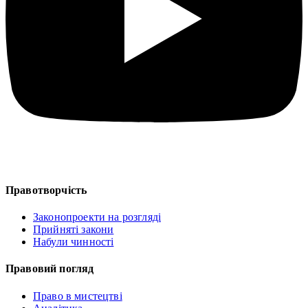
Правотворчість
Законопроекти на розгляді
Прийняті закони
Набули чинності
Правовий погляд
Право в мистецтві