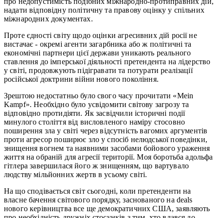
про недопустимість подібних міжнародно-протиправних дій,
надати відповідну політичну та правову оцінку у спільних
міжнародних документах.
Проте єдності світу щодо оцінки агресивних дій росії не
вистачає - окремі агенти загарбника або ж політичні та
економічні партнери цієї держави уникають реального
ставлення до імперської діяльності претендента на лідерство
у світі, продовжують підігравати та потурати реалізації
російської доктрини війни нового покоління.
Зрештою недостатньо було свого часу прочитати «Mein
Kampf». Необхідно було усвідомити світову загрозу та
відповідно протидіяти. Як засвідчили історичні події
минулого століття від висловленого наміру стосовно
поширення зла у світі через відсутність вагомих аргументів
проти агресор поширює зло у спосіб нелюдської поведінки,
знищення вогнем та наявними засобами бойового ураження
життя на обраній для агресії території. Моя боротьба адольфа
гітлера завершилася його ж знищенням, що вартувало
людству мільйонних жертв в усьому світі.
На що сподівається світ сьогодні, коли претенденти на
власне бачення світового порядку, заснованого на deals
нового керівництва все ще демократичних США, заявляють
про необхідність дружніх стосунків з тим, хто вдався до