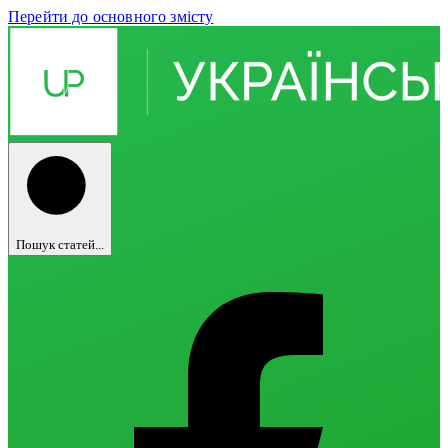
Перейти до основного змісту
Пошук статей...