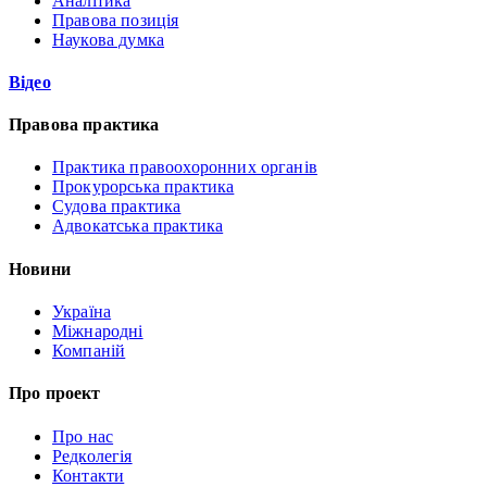
Аналітика
Правова позиція
Наукова думка
Відео
Правова практика
Практика правоохоронних органів
Прокурорська практика
Судова практика
Адвокатська практика
Новини
Україна
Міжнародні
Компаній
Про проект
Про нас
Редколегія
Контакти