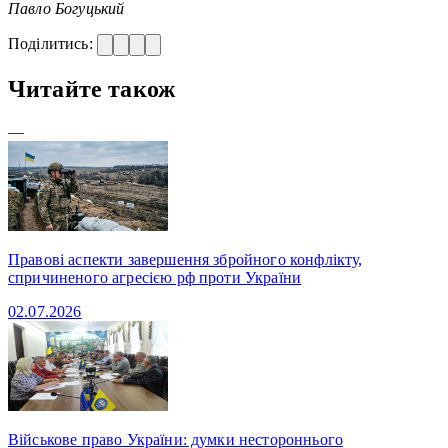
Павло Богуць
кий
Поділитись:
Читайте також
—
Правові аспекти завершення збройного конфлікту,
спричиненого агресією рф проти України
02.07.2026
Військове право України: думки нестороннього