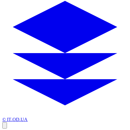
© IT.OD.UA