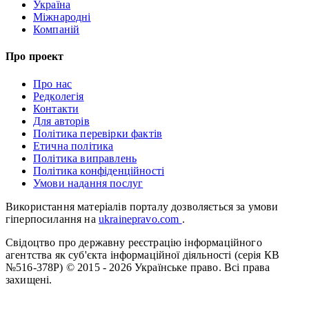
Україна
Міжнародні
Компаній
Про проект
Про нас
Редколегія
Контакти
Для авторів
Політика перевірки фактів
Етична політика
Політика виправлень
Політика конфіденційності
Умови надання послуг
Використання матеріалів порталу дозволяється за умови
гіперпосилання на
ukrainepravo.com
.
Свідоцтво про державну реєстрацію інформаційного
агентства як суб'єкта інформаційної діяльності (серія КВ
№516-378Р)
© 2015 - 2026 Українське право. Всі права
захищені.