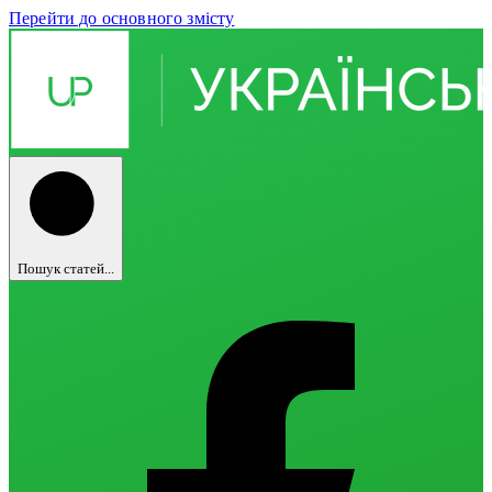
Перейти до основного змісту
Пошук статей...