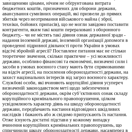
завищеними цінами, нічим не обґрунтована витрата
бюджетних коштів, призначених для оборони держави,
авансування сумнівних операцій, які призвели до прямих
збитків через неотримання військового майна ( зброї,
техніки, бойових припасів), що не могли завідомо поставити
контрагенти, яким такі кошти перераховані з оборонного
бюджету,– чи не містять такі діяння ознак державної зради -
надання іноземній державі, іноземній організації допомоги в
проведенні підривної діяльності проти України в умовах
відсічі збройній агресії? Поставлене питання має не стільки
теоретичне значення, скільки практичне – усі можливості
держави, особливо фінансові та економічні, визначені сили і
засоби в умовах воєнного стану мають бути спрямованими
на відсіч агресії, на посилення обороноздатності держави, на
захист національних інтересів від загроз воєнного характеру.
Службові особи, які вчиняють корупційні діяння усупереч
визначеній законодавством меті щодо забезпечення
обороноздатності держави, окрім суб’єктивних ознак складу
корупційного кримінального правопорушення, цілком
усвідомлюють характер діянь на шкоду обороноздатності
держави, передбачають настання відповідних шкідливих
наслідків і бажають або ж свідомо припускають їх настання.
Отже існують достатні підстави у кожному випадку
вчинення корупційних кримінальних правопорушень, що
спричинили шкоду обороноздатності держави, насамперед в