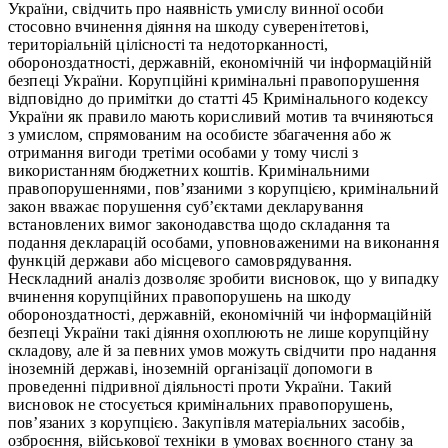
України, свідчить про наявність умислу винної особи
стосовно вчинення діяння на шкоду суверенітетові,
територіальній цілісності та недоторканності,
обороноздатності, державній, економічній чи інформаційній
безпеці України. Корупційні кримінальні правопорушення
відповідно до примітки до статті 45 Кримінального кодексу
України як правило мають корисливий мотив та вчиняються
з умислом, спрямованим на особисте збагачення або ж
отримання вигоди третіми особами у тому числі з
використанням бюджетних коштів. Кримінальними
правопорушеннями, пов’язаними з корупцією, кримінальний
закон вважає порушення суб’єктами декларування
встановлених вимог законодавства щодо складання та
подання декларацій особами, уповноваженими на виконання
функцій держави або місцевого самоврядування.
Нескладний аналіз дозволяє зробити висновок, що у випадку
вчинення корупційних правопорушень на шкоду
обороноздатності, державній, економічній чи інформаційній
безпеці України такі діяння охоплюють не лише корупційну
складову, але й за певних умов можуть свідчити про надання
іноземній державі, іноземній організації допомоги в
проведенні підривної діяльності проти України. Такий
висновок не стосується кримінальних правопорушень,
пов’язаних з корупцією. Закупівля матеріальних засобів,
озброєння, військової техніки в умовах воєнного стану за