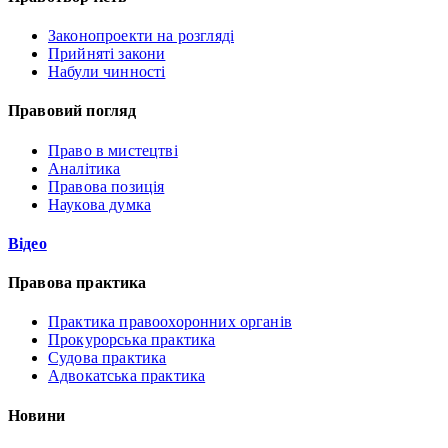
Законопроекти на розгляді
Прийняті закони
Набули чинності
Правовий погляд
Право в мистецтві
Аналітика
Правова позиція
Наукова думка
Відео
Правова практика
Практика правоохоронних органів
Прокурорська практика
Судова практика
Адвокатська практика
Новини