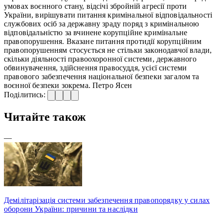
умовах воєнного стану, відсічі збройній агресії проти
України, вирішувати питання кримінальної відповідальності
службових осіб за державну зраду поряд з кримінальною
відповідальністю за вчинене корупційне кримінальне
правопорушення. Вказане питання протидії корупційним
правопорушенням стосується не стільки законодавчої влади,
скільки діяльності правоохоронної системи, державного
обвинувачення, здійснення правосуддя, усієї системи
правового забезпечення національної безпеки загалом та
воєнної безпеки зокрема. Петро Ясен
Поділитись:
Читайте також
—
Демілітарізація системи забезпечення правопорядку у силах
оборони України: причини та наслідки