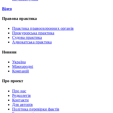
Відео
Правова практика
Практика правоохоронних органів
Прокурорська практика
Судова практика
Адвокатська практика
Новини
Україна
Міжнародні
Компаній
Про проект
Про нас
Редколегія
Контакти
Для авторів
Політика перевірки фактів