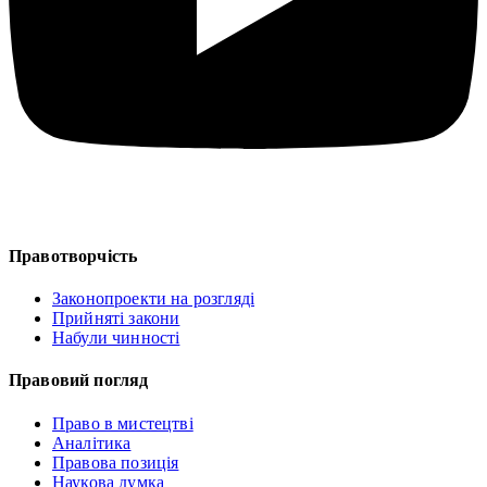
Правотворчість
Законопроекти на розгляді
Прийняті закони
Набули чинності
Правовий погляд
Право в мистецтві
Аналітика
Правова позиція
Наукова думка