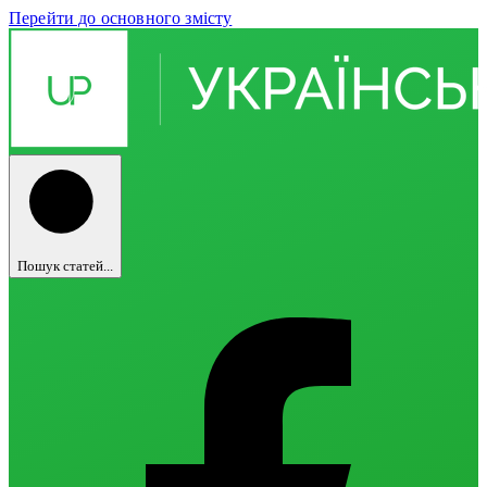
Перейти до основного змісту
Пошук статей...