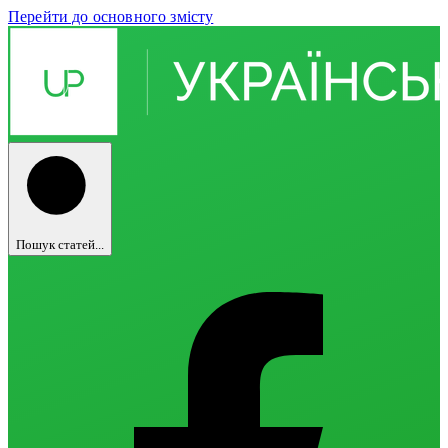
Перейти до основного змісту
Пошук статей...