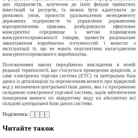
цих підприємств, залучення до їхніх фондів приватних
інвестицій та ресурсів, їх можна бути адаптувати до
ринкових умов, провести удосконалення менеджменту
державних підприємств та управління державними
корпоративними правами, розбудовувати ефективне
конкурентне середовище з метою підвищення
конкурентоспроможності товарів, провести раціональне
завантаження виробничих потужностей і вивести з
експлуатації ті, що не мають перспективи налагодження
конкурентоспроможного виробництва.
Положеннями закону передбачено викладення в новій
редакції термінології, що стосується проведення аукціонів, а
саме електронна торгова система (ЕТС) та центральна база
даних із деталізацією та перенесенням вимоги про відкритий
код у визначення центральної бази даних, яка і є програмною
складовою електронної торгової системи, задля забезпечення
поширення вимоги по відкритому коду на абсолютно всі
складові центральної бази даних системи.
Поділитись:
Читайте також