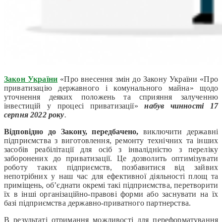
Закон України
«Про внесення змін до Закону України «Про
приватизацію державного і комунального майна» щодо
уточнення деяких положень та сприяння залученню
інвестицій у процесі приватизації»
набув чинності
17
серпня
2022 року
.
Відповідно до Закону, передбачено,
виключити державні
підприємства з виготовлення, ремонту технічних та інших
засобів реабілітації для осіб з інвалідністю з переліку
заборонених до приватизації. Це дозволить оптимізувати
роботу таких підприємств, позбавитися від зайвих
непотрібних у наш час для ефективної діяльності площ та
приміщень, об’єднати окремі такі підприємства, перетворити
їх в інші організаційно-правові форми або заснувати на їх
базі підприємства державно-приватного партнерства.
В результаті отримання можливості для переформатування