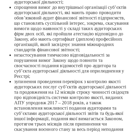
аудиторської діяльності;
спрощення вимог до внутрішньої організації суб’єктів
аудиторської діяльності, які мають право проводити
обов’язковий аудит фінансової звітності підприємств,
що становлять суспільний інтерес, зокрема, скасування
вимоги щодо наявності у складі таких аудиторських
фірм двох осіб, які пройшли атестацію відповідно до
Закону, або мають сертифікат (диплом) професійних
організацій, який засвідчує знання міжнародних
стандартів фінансової звітності;
незастосування тимчасово відповідальності за
порушення вимог Закону щодо повноти та
своєчасності подання відомостей про аудитора та
суб’єкта аудиторської діяльності для оприлюднення у
Реєстрі;
зупинення проведення перевірок з контролю якості
аудиторських послуг суб’єктів аудиторської діяльності
та продовження на 12 місяців строку чинності свідоцтв
про відповідність системи контролю якості, виданих
АПУ упродовж 2017 – 2018 років, а також
встановлення можливості подання аудиторами та
суб’єктами аудиторської діяльності звітів та будь-якої
іншої інформації, подання якої вимагається Законом,
протягом трьох місяців після припинення чи
скасування воєнного стану за весь період неподання