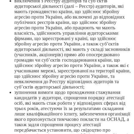
виключення з Реєстру аудиторів та суб’єктів
аудиторської діяльності (далі – Реєстр) аудиторів, які
мають громадянство країни, що здійснює збройну
агресію проти України, або включені до відповідних
публічних реєстрів країни, що здійснює збройну
агресію проти України, або працюють чи мають
власність, здійснюють управління аудиторськими
фірмами, що зареєстровані у країні, що здійснює
збройну агресію проти України, а також суб’єктів
аудиторської діяльності, які мають у складі засновників
(учасників, акціонерів) прямо або опосередковано
громадян чи суб’єктів господарювання країни, що
здійснює збройну агресію проти України, а також які є
учасниками мережі, зареєстрованої на території країни,
що здійснює збройну агресію проти України, та
невключення до Реєстру відповідних аудиторів та
суб’єктів аудиторської діяльності;
зупинення вимоги щодо проходження стажування
кандидатів у аудитори, спрощення порядку атестації
осіб, які мають стаж роботи у відповідних сферах від
трьох років, атестуючи їх за результатами складання
лише кваліфікаційного іспиту, забезпечення організації
якого пропонується тимчасово покласти на ОСНАД, а
також задля спрощення процесу атестації
передбачається установити, що свідоцтво про