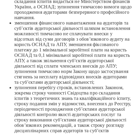
складання іспитів видається не Міністерством фінансів
України, а ОСНАД; зупинення тимчасово вимоги щодо
проходження аудиторами безперервного професійного
навчання.
зменшення фінансового навантаження на аудиторів та
суб’єктів аудиторської діяльності шляхом встановлення
можливості тимчасово не сплачувати внески у
відсотках від суми договорів з обов’язкового аудиту на
користь ОСНАД та АПУ, зменшення фіксованого
платежу до 1 мінімальної заробітної плати на користь
ОСНАД та 0,1 мінімальної заробітної плати на користь
АПУ, а також звільнення суб’єктів аудиторської
діяльності від сплати членських внесків до АПУ;
зупинення тимчасово норм Закону щодо застосування
стягнень за несплату відповідних внесків аудиторами
та суб’єктами аудиторської діяльності;
зупинення перебігу строків, встановлених Законом,
зокрема строку чинності Свідоцтва про складання
іспитів з теоретичних знань та кваліфікаційного іспиту,
строку подання змін у відомостях, внесених до Реєстру,
періодичності проходження суб’єктами аудиторської
діяльності контролю якості аудиторських послуг та
строку виконання суб’єктами аудиторської діяльності
обов’язкових рекомендацій, а також строку розгляду
дисциплінарних справ аудиторів та суб’єктів