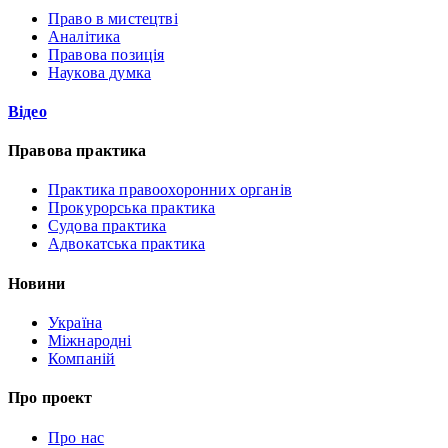
Право в мистецтві
Аналітика
Правова позиція
Наукова думка
Відео
Правова практика
Практика правоохоронних органів
Прокурорська практика
Судова практика
Адвокатська практика
Новини
Україна
Міжнародні
Компаній
Про проект
Про нас