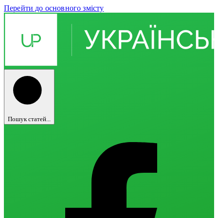
Перейти до основного змісту
Пошук статей...