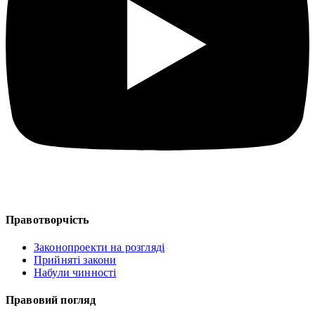
Правотворчість
Законопроекти на розгляді
Прийняті закони
Набули чинності
Правовий погляд