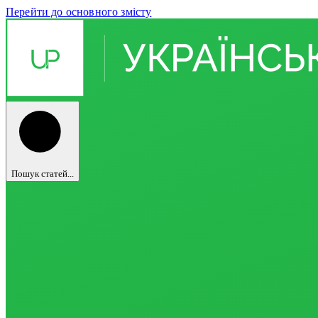
Перейти до основного змісту
Пошук статей...