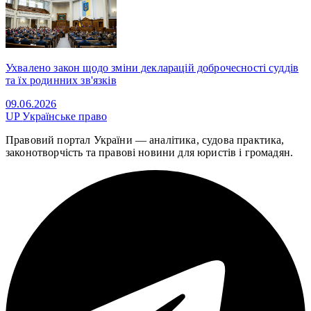
Ухвалено закон щодо зміни декларацій доброчесності суддів
та їх родинних зв'язків
09.06.2026
UP
Українське право
Правовий портал України — аналітика, судова практика,
законотворчість та правові новини для юристів і громадян.