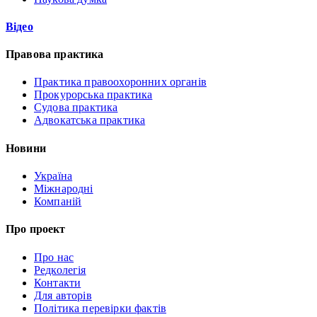
Відео
Правова практика
Практика правоохоронних органів
Прокурорська практика
Судова практика
Адвокатська практика
Новини
Україна
Міжнародні
Компаній
Про проект
Про нас
Редколегія
Контакти
Для авторів
Політика перевірки фактів