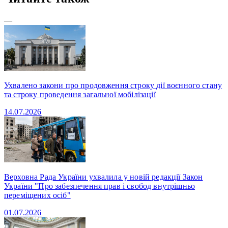
—
Ухвалено закони про продовження строку дії воєнного стану
та строку проведення загальної мобілізації
14.07.2026
Верховна Рада України ухвалила у новій редакції Закон
України "Про забезпечення прав і свобод внутрішньо
переміщених осіб"
01.07.2026