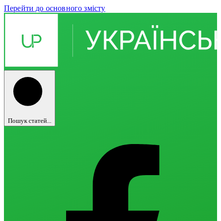
Перейти до основного змісту
Пошук статей...