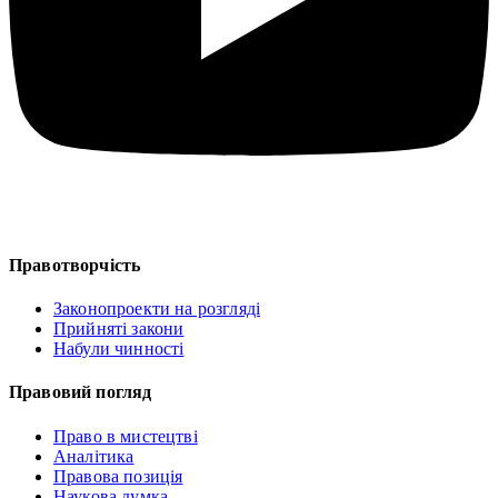
Правотворчість
Законопроекти на розгляді
Прийняті закони
Набули чинності
Правовий погляд
Право в мистецтві
Аналітика
Правова позиція
Наукова думка