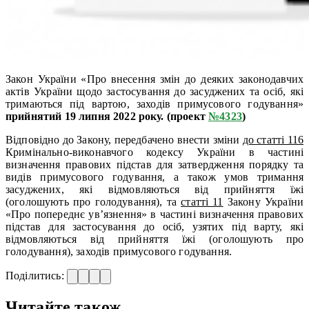
Закон України «Про внесення змін до деяких законодавчих
актів України щодо застосування до засуджених та осіб, які
тримаються під вартою, заходів примусового годування»
прийнятий 19 липня 2022 року. (проект
№4323
)
Відповідно до Закону, передбачено внести зміни
до статті 116
Кримінально-виконавчого кодексу України в частині
визначення правових підстав для затвердження порядку та
видів примусового годування, а також умов тримання
засуджених, які відмовляються від прийняття їжі
(оголошують про голодування), та
статті 11
Закону України
«Про попереднє ув’язнення» в частині визначення правових
підстав для застосування до осіб, узятих під варту, які
відмовляються від прийняття їжі (оголошують про
голодування), заходів примусового годування.
Поділитись:
Читайте також