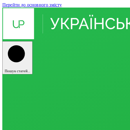
Перейти до основного змісту
Пошук статей...