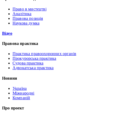
Право в мистецтві
Аналітика
Правова позиція
Наукова думка
Відео
Правова практика
Практика правоохоронних органів
Прокурорська практика
Судова практика
Адвокатська практика
Новини
Україна
Міжнародні
Компаній
Про проект