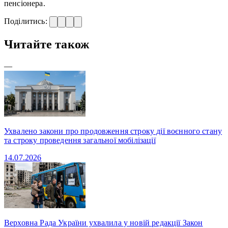
пенсіонера.
Поділитись:
Читайте також
—
Ухвалено закони про продовження строку дії воєнного стану
та строку проведення загальної мобілізації
14.07.2026
Верховна Рада України ухвалила у новій редакції Закон