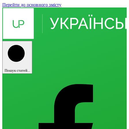
Перейти до основного змісту
Пошук статей...