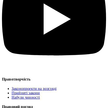
Правотворчість
Законопроекти на розгляді
Прийняті закони
Набули чинності
Правовий погляд