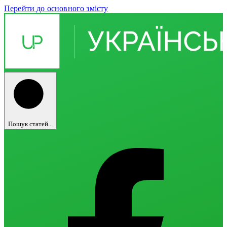
Перейти до основного змісту
Пошук статей...