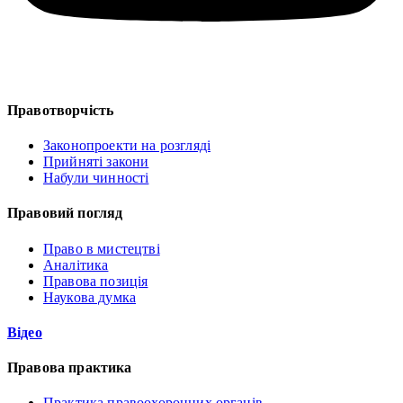
Правотворчість
Законопроекти на розгляді
Прийняті закони
Набули чинності
Правовий погляд
Право в мистецтві
Аналітика
Правова позиція
Наукова думка
Відео
Правова практика
Практика правоохоронних органів