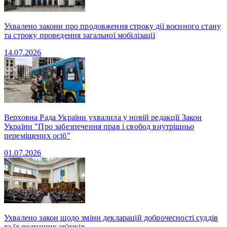
Ухвалено закони про продовження строку дії воєнного стану
та строку проведення загальної мобілізації
14.07.2026
Верховна Рада України ухвалила у новій редакції Закон
України "Про забезпечення прав і свобод внутрішньо
переміщених осіб"
01.07.2026
Ухвалено закон щодо зміни декларацій доброчесності суддів
та їх родинних зв'язків