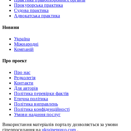
Прокурорська практика
Судова практика
Адвокатська практика
Новини
Україна
Міжнародні
Компаній
Про проект
Про нас
Редколегія
Контакти
Для авторів
Політика перевірки фактів
Етична політика
Політика виправлень
Політика конфіденційності
Умови надання послуг
Використання матеріалів порталу дозволяється за умови
гіперпосилання на
ukrainepravo.com
.