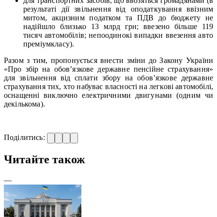
для транспортних засобів, що ввозяться громадянами (в
результаті дії звільнення від оподаткування ввізним
митом, акцизним податком та ПДВ до бюджету не
надійшло близько 13 млрд грн; ввезено більше 119
тисяч автомобілів; непоодинокі випадки ввезення авто
преміумкласу).
Разом з тим, пропонується внести зміни до Закону України
«Про збір на обов’язкове державне пенсійне страхування»
для звільнення від сплати збору на обов’язкове державне
страхування тих, хто набуває власності на легкові автомобілі,
оснащенні виключно електричними двигунами (одним чи
декількома).
Поділитись:
Читайте також
—