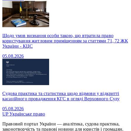
Щодо умов визнання особи такою, що втратила право
користування житловим приміщенням за статтями 71, 72 ЖК
України - КЦС
05.08.2026
Судова практика та статистика щодо відмови у відкритті
касаційного провадження КГС в огляді Верховного Суду
05.08.2026
UP
Українське право
Правовий портал України — аналітика, судова практика,
законотворчість та правові новини для юристів і громадян.