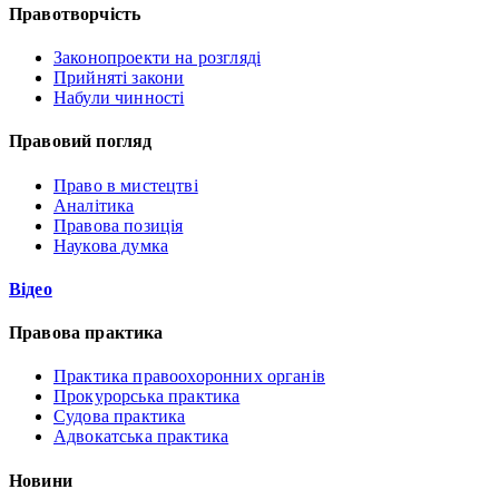
Правотворчість
Законопроекти на розгляді
Прийняті закони
Набули чинності
Правовий погляд
Право в мистецтві
Аналітика
Правова позиція
Наукова думка
Відео
Правова практика
Практика правоохоронних органів
Прокурорська практика
Судова практика
Адвокатська практика
Новини