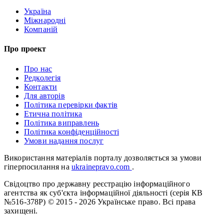
Україна
Міжнародні
Компаній
Про проект
Про нас
Редколегія
Контакти
Для авторів
Політика перевірки фактів
Етична політика
Політика виправлень
Політика конфіденційності
Умови надання послуг
Використання матеріалів порталу дозволяється за умови
гіперпосилання на
ukrainepravo.com
.
Свідоцтво про державну реєстрацію інформаційного
агентства як суб'єкта інформаційної діяльності (серія КВ
№516-378Р)
© 2015 - 2026 Українське право. Всі права
захищені.