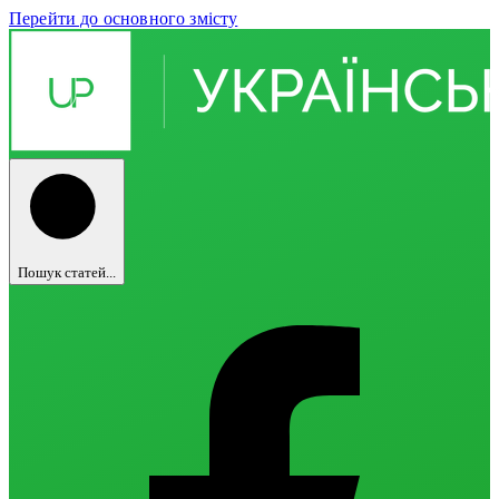
Перейти до основного змісту
Пошук статей...