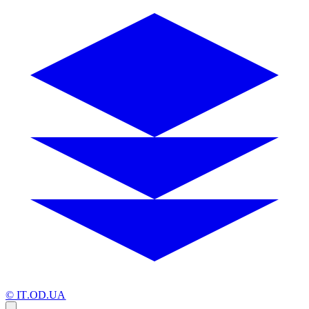
© IT.OD.UA