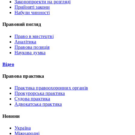
Законопроекти на розгляді
Прийняті закони
Набули чинності
Правовий погляд
Право в мистецтві
Аналітика
Правова позиція
Наукова думка
Відео
Правова практика
Практика правоохоронних органів
Прокурорська практика
Судова практика
Адвокатська практика
Новини
Україна
Міжнародні