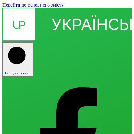
Перейти до основного змісту
Пошук статей...