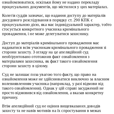
ознайомлюватися, оскільки йому не надано перекладу
процесуальних документів, що містилися у цих матеріалах.
Колегія суддів зазначає, що надання доступу до матеріалів
досудового розслідування в порядку
ст. 290 КПК є
процесуальною дією, яка має індивідуальний характер, тобто
стосується конкретного учасника кримінального
провадження, і не може делегуватися захиснику.
Доступ до матеріалів кримінального провадження має
надаватися всім учасникам кримінального провадження зі
сторони захисту. З огляду на це апеляційний суд
необґрунтовано ототожнив факт ознайомлення з
матеріалами захисника, як факт такого ознайомлення
сторони захисту в цілому.
Суд не залишає поза увагою того факту, що право на
ознайомлення може не здійснюватися виключно за власним
волевиявленням учасника (наприклад, у разі відмови від
такого ознайомлення). Однак у цій справі засуджений не
просто відмовився від ознайомлення, а вказав конкретну
причину.
Втім апеляційний суд не оцінив вищевказаних доводів
захисту та не навів мотивів на їх спростування в межах