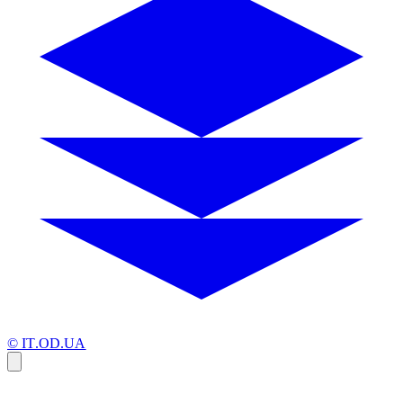
© IT.OD.UA