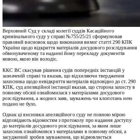
Верховний Суд у складі колегії суддів Касаційного
кримінального суду у справі №755/25/21 сформулював
правовий висновок щодо виконання вимог статті 290 КПК
України щодо відкриття матеріалів досудового розслідування
обвинуваченому та наданні йому перекладу документів
мовою, якою він володіє.
ККС ВС скасував рішення судів попередніх інстанцій у
зазначеній справі та вказав, що відхиляючи твердження
захисника щодо невідкриття матеріалів відповідно до ст. 290
КПК, суд апеляційної інстанції вказав, що сторона захисту в
повному обсязі ознайомилася з матеріалами досудового
розслідування, а жодних заяв, зауважень чи клопотань нею
подано не було.
Однак ці висновки апеляційного суду не повною мірою
відповідають відомостям з протоколу про надання доступу
до матеріалів досудового розслідування, за яким лише
захисник ознайомився з матеріалами в повному обсязі, а
засуджений зробив зауваження, що відмовляється