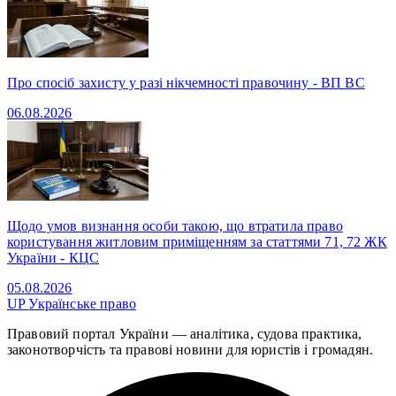
Про спосіб захисту у разі нікчемності правочину - ВП ВС
06.08.2026
Щодо умов визнання особи такою, що втратила право
користування житловим приміщенням за статтями 71, 72 ЖК
України - КЦС
05.08.2026
UP
Українське право
Правовий портал України — аналітика, судова практика,
законотворчість та правові новини для юристів і громадян.