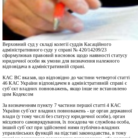
Верховний суд у складі колегії суддів Касаційного
адміністративного суду у справі № 420/14209/23
сформулював правовий висновок щодо наявності статусу
юридичної особи як умови для визначення належного
відповідача в адміністративній справі.
КАС ВС вказав, що відповідно до частини четвертої статті
46 КАС України відповідачем в адміністративній справі є
суб`єкт владних повноважень, якщо інше не встановлено
цим Кодексом
За визначенням пункту 7 частини першої статті 4 КАС
України суб`єкт владних повноважень - це орган державної
влади (у тому числі без статусу юридичної особи), орган
місцевого самоврядування, їх посадова чи службова особа,
інший суб`єкт при здійсненні ними публічно-владних
управлінських функцій на підставі законодавства, в тому