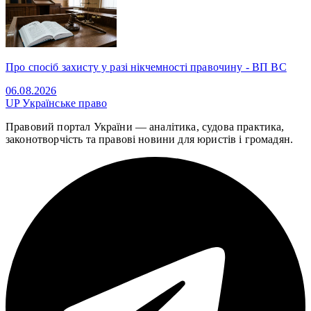
Про спосіб захисту у разі нікчемності правочину - ВП ВС
06.08.2026
UP
Українське право
Правовий портал України — аналітика, судова практика,
законотворчість та правові новини для юристів і громадян.