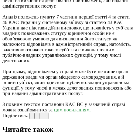
числі на виконання делегованих повноважень, або наданні
адміністративних послуг.
Аналіз положень пункту 7 частини першої статті 4 та статті
46 КАС України у системному зв`язку зі статтею 43 КАС
України дає підстави дійти висновку, що наявність у суб`єкта
владних повноважень статусу юридичної особи не є
обов`язковою умовою для визначення його статусу як
належного відповідача в адміністративній справі, натомість,
важливою ознакою такого суб`єкта є виконання ним
публічно-владних управлінських функцій, у тому числі
делегованих.
При цьому, відповідачем у справі може бути не лише орган
державної влади чи орган місцевого самоврядування, а й
інший суб`єкт, який здійснює публічно-владні управлінські
функції, у тому числі в межах делегованих повноважень або
при наданні адміністративних послуг.
З повним текстом постанови КАС ВС у зазначеній справі
можна ознайомитися за
цим посиланням.
Поділитись:
Читайте також