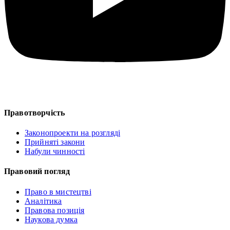
Правотворчість
Законопроекти на розгляді
Прийняті закони
Набули чинності
Правовий погляд
Право в мистецтві
Аналітика
Правова позиція
Наукова думка