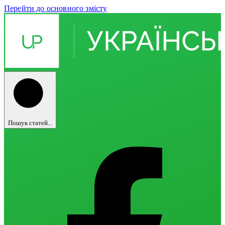
Перейти до основного змісту
Пошук статей...