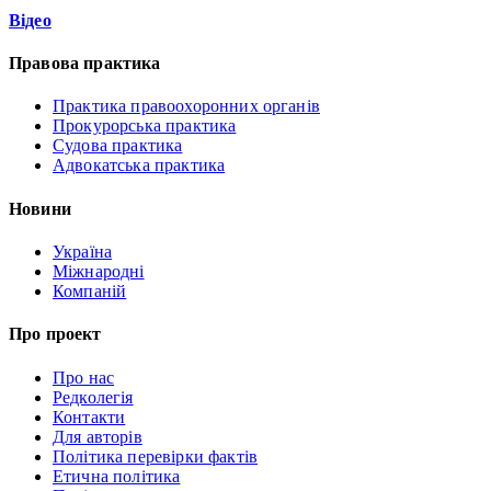
Відео
Правова практика
Практика правоохоронних органів
Прокурорська практика
Судова практика
Адвокатська практика
Новини
Україна
Міжнародні
Компаній
Про проект
Про нас
Редколегія
Контакти
Для авторів
Політика перевірки фактів
Етична політика