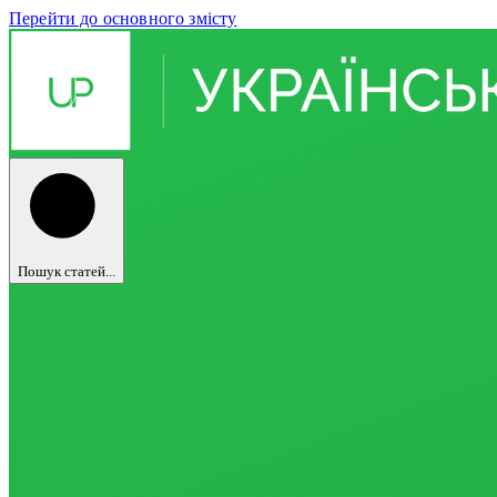
Перейти до основного змісту
Пошук статей...