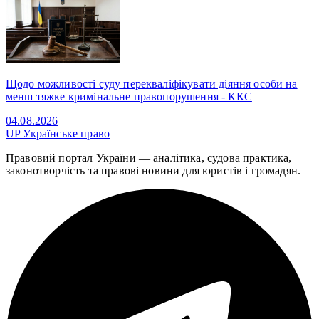
Щодо можливості суду перекваліфікувати діяння особи на
менш тяжке кримінальне правопорушення - ККС
04.08.2026
UP
Українське право
Правовий портал України — аналітика, судова практика,
законотворчість та правові новини для юристів і громадян.