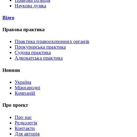
Правова позиція
Наукова думка
Відео
Правова практика
Практика правоохоронних органів
Прокурорська практика
Судова практика
Адвокатська практика
Новини
Україна
Міжнародні
Компаній
Про проект
Про нас
Редколегія
Контакти
Для авторів