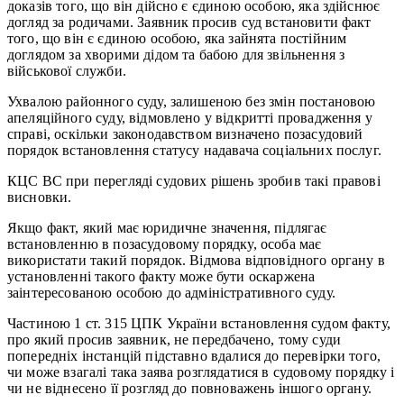
доказів того, що він дійсно є єдиною особою, яка здійснює
догляд за родичами. Заявник просив суд встановити факт
того, що він є єдиною особою, яка зайнята постійним
доглядом за хворими дідом та бабою для звільнення з
військової служби.
Ухвалою районного суду, залишеною без змін постановою
апеляційного суду, відмовлено у відкритті провадження у
справі, оскільки законодавством визначено позасудовий
порядок встановлення статусу надавача соціальних послуг.
КЦС ВС при перегляді судових рішень зробив такі правові
висновки.
Якщо факт, який має юридичне значення, підлягає
встановленню в позасудовому порядку, особа має
використати такий порядок. Відмова відповідного органу в
установленні такого факту може бути оскаржена
заінтересованою особою до адміністративного суду.
Частиною 1 ст. 315 ЦПК України встановлення судом факту,
про який просив заявник, не передбачено, тому суди
попередніх інстанцій підставно вдалися до перевірки того,
чи може взагалі така заява розглядатися в судовому порядку і
чи не віднесено її розгляд до повноважень іншого органу.