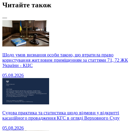
Читайте також
—
Щодо умов визнання особи такою, що втратила право
користування житловим приміщенням за статтями 71, 72 ЖК
України - КЦС
05.08.2026
Судова практика та статистика щодо відмови у відкритті
касаційного провадження КГС в огляді Верховного Суду
05.08.2026