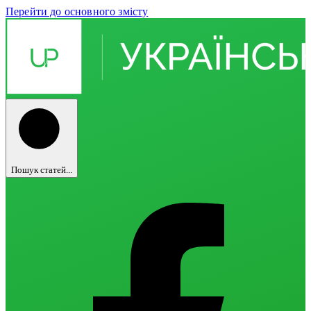
Перейти до основного змісту
Пошук статей...