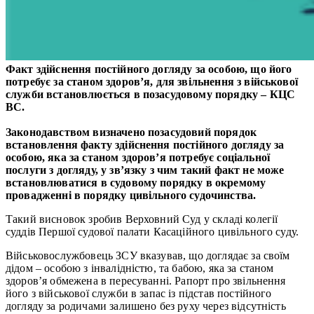
Факт здійснення постійного догляду за особою, що його
потребує за станом здоров’я, для звільнення з військової
служби встановлюється в позасудовому порядку – КЦС
ВС.
Законодавством визначено позасудовий порядок
встановлення факту здійснення постійного догляду за
особою, яка за станом здоров’я потребує соціальної
послуги з догляду, у зв’язку з чим такий факт не може
встановлюватися в судовому порядку в окремому
провадженні в порядку цивільного судочинства.
Такий висновок зробив Верховний Суд у складі колегії
суддів Першої судової палати Касаційного цивільного суду.
Військовослужбовець ЗСУ вказував, що доглядає за своїм
дідом – особою з інвалідністю, та бабою, яка за станом
здоров’я обмежена в пересуванні. Рапорт про звільнення
його з військової служби в запас із підстав постійного
догляду за родичами залишено без руху через відсутність