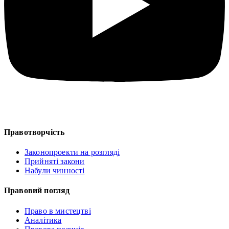
Правотворчість
Законопроекти на розгляді
Прийняті закони
Набули чинності
Правовий погляд
Право в мистецтві
Аналітика