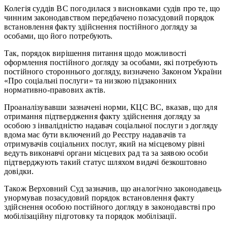
Колегія суддів ВС погодилася з висновками судів про те, що
чинним законодавством передбачено позасудовий порядок
встановлення факту здійснення постійного догляду за
особами, що його потребують.
Так, порядок вирішення питання щодо можливості
оформлення постійного догляду за особами, які потребують
постійного стороннього догляду, визначено Законом України
«Про соціальні послуги» та низкою підзаконних
нормативно-правових актів.
Проаналізувавши зазначені норми, КЦС ВС, вказав, що для
отримання підтвердження факту здійснення догляду за
особою з інвалідністю надавач соціальної послуги з догляду
вдома має бути включений до Реєстру надавачів та
отримувачів соціальних послуг, який на місцевому рівні
ведуть виконавчі органи місцевих рад та за заявою особи
підтверджують такий статус шляхом видачі безкоштовно
довідки.
Також Верховний Суд зазначив, що аналогічно законодавець
унормував позасудовий порядок встановлення факту
здійснення особою постійного догляду в законодавстві про
мобілізаційну підготовку та порядок мобілізації.