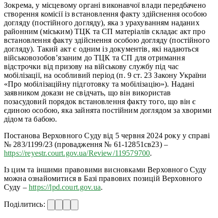
Зокрема, у місцевому органі виконавчої влади передбачено
створення комісії із встановлення факту здійснення особою
догляду (постійного догляду), яка з урахуванням наданих
районним (міським) ТЦК та СП матеріалів складає акт про
встановлення факту здійснення особою догляду (постійного
догляду). Такий акт є одним із документів, які надаються
військовозобов’язаним до ТЦК та СП для отримання
відстрочки від призову на військову службу під час
мобілізації, на особливий період (п. 9 ст. 23 Закону України
«Про мобілізаційну підготовку та мобілізацію»). Надані
заявником докази не свідчать, що він використав
позасудовий порядок встановлення факту того, що він є
єдиною особою, яка зайнята постійним доглядом за хворими
дідом та бабою.
Постанова Верховного Суду від 5 червня 2024 року у справі
№ 283/1199/23 (провадження № 61-12851св23) –
https://reyestr.court.gov.ua/Review/119579700
.
Із цим та іншими правовими висновками Верховного Суду
можна ознайомитися в Базі правових позицій Верховного
Суду –
https://lpd.court.gov.ua
.
Поділитись: