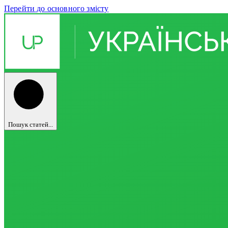
Перейти до основного змісту
Пошук статей...