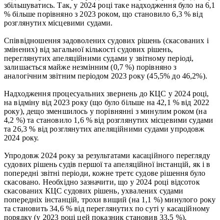
збільшуватись. Так, у 2024 році таке надходження було на 6,1
% більше порівняно з 2023 роком, що становило 6,3 % від
розглянутих місцевими судами.
Співвідношення задоволених судових рішень (скасованих і
змінених) від загальної кількості судових рішень,
переглянутих апеляційними судами у звітному періоді,
залишається майже незмінним (0,7 %) порівняно з
аналогічним звітним періодом 2023 року (45,5% до 46,2%).
Надходження процесуальних звернень до КЦС у 2024 році,
на відміну від 2023 року (що було більше на 42,1 % від 2022
року), дещо зменшилось у порівнянні з минулим роком (на
4,2 %) та становило 1,6 % від розглянутих місцевими судами
та 26,3 % від розглянутих апеляційними судами упродовж
2024 року.
Упродовж 2024 року за результатами касаційного перегляду
судових рішень судів першої та апеляційної інстанцій, як і в
попередні звітні періоди, кожне третє судове рішення було
скасовано. Необхідно зазначити, що у 2024 році відсоток
скасованих КЦС судових рішень, ухвалених судами
попередніх інстанцій, трохи вищий (на 1,1 %) минулого року
та становить 34,6 % від переглянутих по суті у касаційному
порядку (у 2023 році цей показник становив 33,5 %).