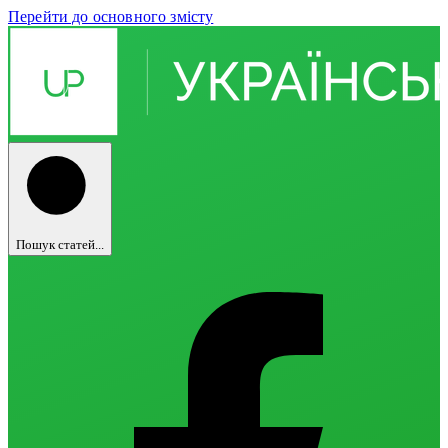
Перейти до основного змісту
Пошук статей...