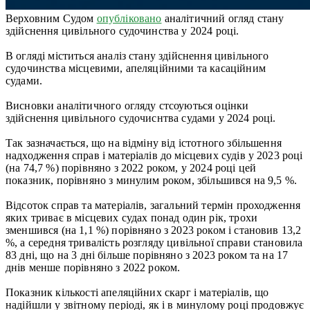
Верховним Судом
опубліковано
аналітичний огляд стану
здійснення цивільного судочинства у 2024 році.
В огляді міститься аналіз стану здійснення цивільного
судочинства місцевими, апеляційними та касаційним
судами.
Висновки аналітичного огляду стсоуються оцінки
здійснення цивільного судочиснтва судами у 2024 році.
Так зазначається, що на відміну від істотного збільшення
надходження справ і матеріалів до місцевих судів у 2023 році
(на 74,7 %) порівняно з 2022 роком, у 2024 році цей
показник, порівняно з минулим роком, збільшився на 9,5 %.
Відсоток справ та матеріалів, загальний термін проходження
яких триває в місцевих судах понад один рік, трохи
зменшився (на 1,1 %) порівняно з 2023 роком і становив 13,2
%, а середня тривалість розгляду цивільної справи становила
83 дні, що на 3 дні більше порівняно з 2023 роком та на 17
днів менше порівняно з 2022 роком.
Показник кількості апеляційних скарг і матеріалів, що
надійшли у звітному періоді, як і в минулому році продовжує