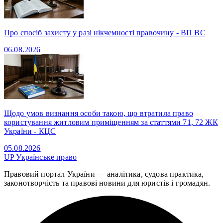
Про спосіб захисту у разі нікчемності правочину - ВП ВС
06.08.2026
Щодо умов визнання особи такою, що втратила право
користування житловим приміщенням за статтями 71, 72 ЖК
України - КЦС
05.08.2026
UP
Українське право
Правовий портал України — аналітика, судова практика,
законотворчість та правові новини для юристів і громадян.