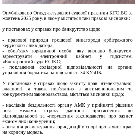
Опубліковано Огляд актуальної судової практики КГС ВС за
жовтень 2025 року, в якому містяться такі правові висновки:
у постановах у справах про банкрутство щодо:
- правової природи грошової винагороди арбітражного
керуючого / ліквідатора;
- обов’язку юридичної особи, яку визнано банкрутом,
зареєструвати електронний кабінет у підсистемі
«Електронний суд» ЄСІКС;
- покладення солідарної відповідальності на органи
управління боржника на підставі ст. 34 КУзПБ.
У постановах у справах щодо захисту прав інтелектуальної
власності, а також пов’язаних з антимонопольним та
конкурентним законодавством, містяться висновки щодо:
- наслідків бездіяльності органу АМК у прийнятті рішення
поза межами строку давності притягнення до
відповідальності за -порушення законодавства про захист
економічної конкуренції;
- питання розмежування юрисдикції у спорі про захист прав
на корисну модель.