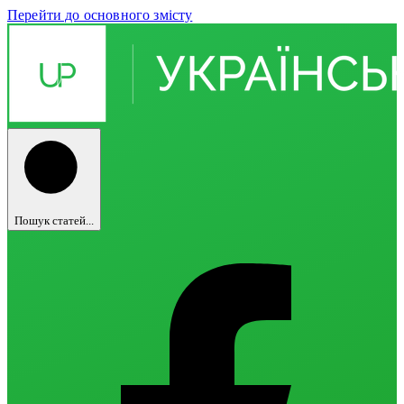
Перейти до основного змісту
Пошук статей...