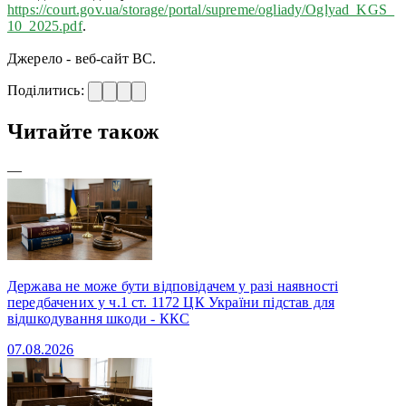
https://court.gov.ua/storage/portal/supreme/ogliady/Oglyad_KGS_
10_2025.pdf
.
Джерело - веб-сайт ВС.
Поділитись:
Читайте також
—
Держава не може бути відповідачем у разі наявності
передбачених у ч.1 ст. 1172 ЦК України підстав для
відшкодування шкоди - ККС
07.08.2026