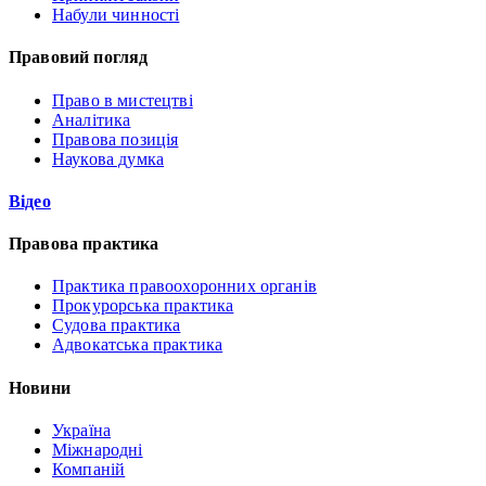
Набули чинності
Правовий погляд
Право в мистецтві
Аналітика
Правова позиція
Наукова думка
Відео
Правова практика
Практика правоохоронних органів
Прокурорська практика
Судова практика
Адвокатська практика
Новини
Україна
Міжнародні
Компаній