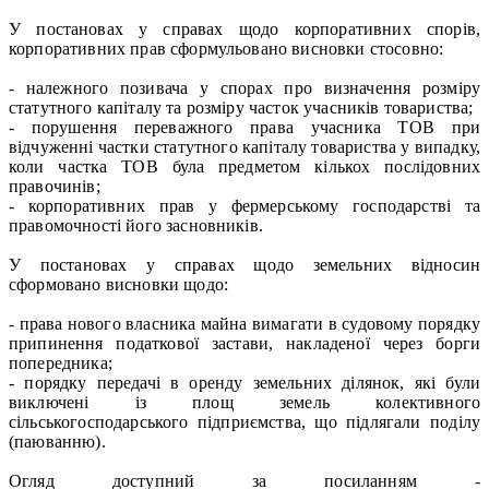
У постановах у справах щодо корпоративних спорів,
корпоративних прав сформульовано висновки стосовно:
- належного позивача у спорах про визначення розміру
статутного капіталу та розміру часток учасників товариства;
- порушення переважного права учасника ТОВ при
відчуженні частки статутного капіталу товариства у випадку,
коли частка ТОВ була предметом кількох послідовних
правочинів;
- корпоративних прав у фермерському господарстві та
правомочності його засновників.
У постановах у справах щодо земельних відносин
сформовано висновки щодо:
- права нового власника майна вимагати в судовому порядку
припинення податкової застави, накладеної через борги
попередника;
- порядку передачі в оренду земельних ділянок, які були
виключені із площ земель колективного
сільськогосподарського підприємства, що підлягали поділу
(паюванню).
Огляд доступний за посиланням -