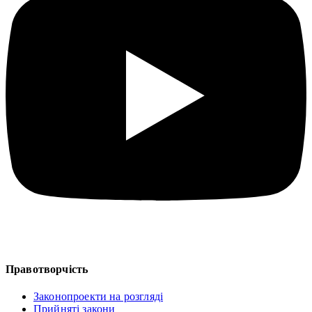
Правотворчість
Законопроекти на розгляді
Прийняті закони