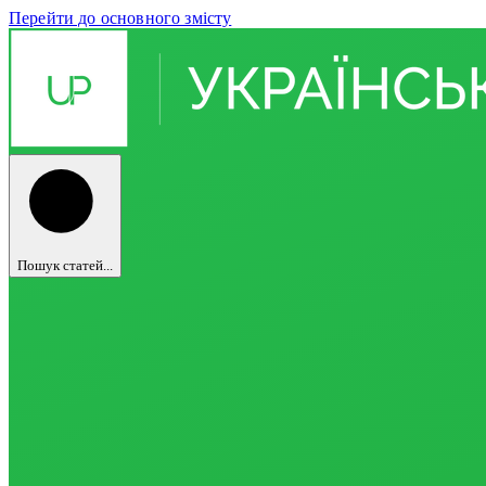
Перейти до основного змісту
Пошук статей...