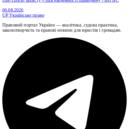
Про спосіб захисту у разі нікчемності правочину - ВП ВС
06.08.2026
UP
Українське право
Правовий портал України — аналітика, судова практика,
законотворчість та правові новини для юристів і громадян.