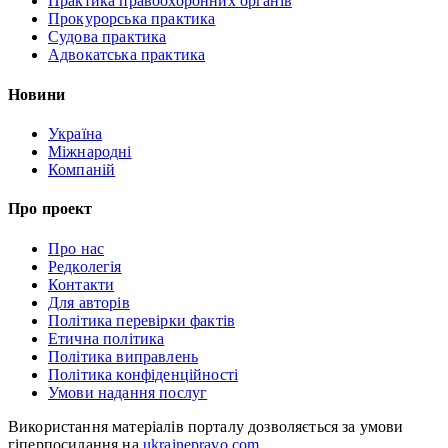
Практика правоохоронних органів
Прокурорська практика
Судова практика
Адвокатська практика
Новини
Україна
Міжнародні
Компаній
Про проект
Про нас
Редколегія
Контакти
Для авторів
Політика перевірки фактів
Етична політика
Політика виправлень
Політика конфіденційності
Умови надання послуг
Використання матеріалів порталу дозволяється за умови
гіперпосилання на
ukrainepravo.com
.