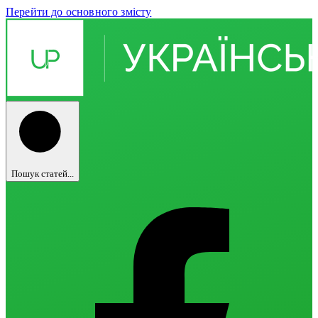
Перейти до основного змісту
Пошук статей...