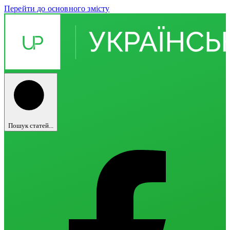
Перейти до основного змісту
Пошук статей...