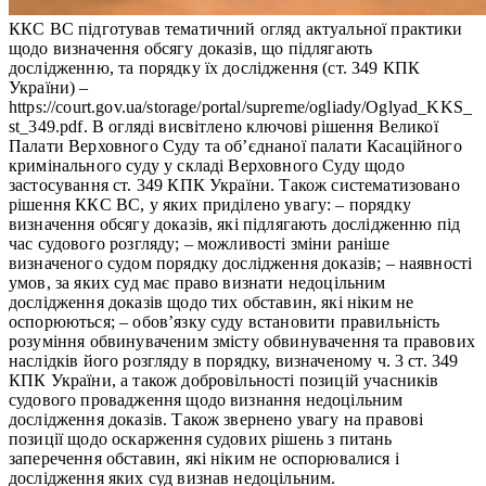
ККС ВС підготував тематичний огляд актуальної практики
щодо визначення обсягу доказів, що підлягають
дослідженню, та порядку їх дослідження (ст. 349 КПК
України) –
https://court.gov.ua/storage/portal/supreme/ogliady/Oglyad_KKS_
st_349.pdf. В огляді висвітлено ключові рішення Великої
Палати Верховного Суду та об’єднаної палати Касаційного
кримінального суду у складі Верховного Суду щодо
застосування ст. 349 КПК України. Також систематизовано
рішення ККС ВС, у яких приділено увагу: – порядку
визначення обсягу доказів, які підлягають дослідженню під
час судового розгляду; – можливості зміни раніше
визначеного судом порядку дослідження доказів; – наявності
умов, за яких суд має право визнати недоцільним
дослідження доказів щодо тих обставин, які ніким не
оспорюються; – обов’язку суду встановити правильність
розуміння обвинуваченим змісту обвинувачення та правових
наслідків його розгляду в порядку, визначеному ч. 3 ст. 349
КПК України, а також добровільності позицій учасників
судового провадження щодо визнання недоцільним
дослідження доказів. Також звернено увагу на правові
позиції щодо оскарження судових рішень з питань
заперечення обставин, які ніким не оспорювалися і
дослідження яких суд визнав недоцільним.