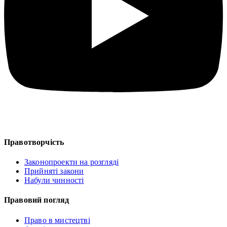
Правотворчість
Законопроекти на розгляді
Прийняті закони
Набули чинності
Правовий погляд
Право в мистецтві