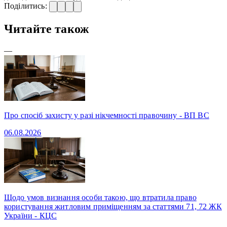
Поділитись:
Читайте також
—
Про спосіб захисту у разі нікчемності правочину - ВП ВС
06.08.2026
Щодо умов визнання особи такою, що втратила право
користування житловим приміщенням за статтями 71, 72 ЖК
України - КЦС