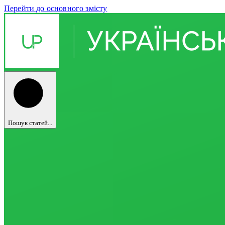
Перейти до основного змісту
Пошук статей...