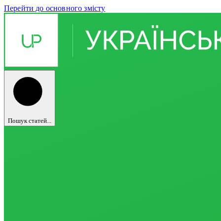
Перейти до основного змісту
Пошук статей...