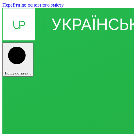
Перейти до основного змісту
Пошук статей...