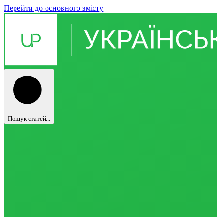
Перейти до основного змісту
Пошук статей...