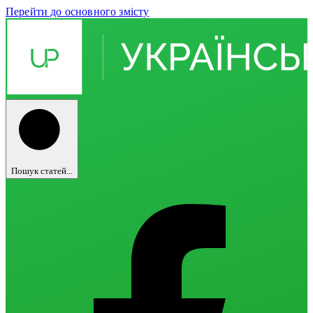
Перейти до основного змісту
Пошук статей...