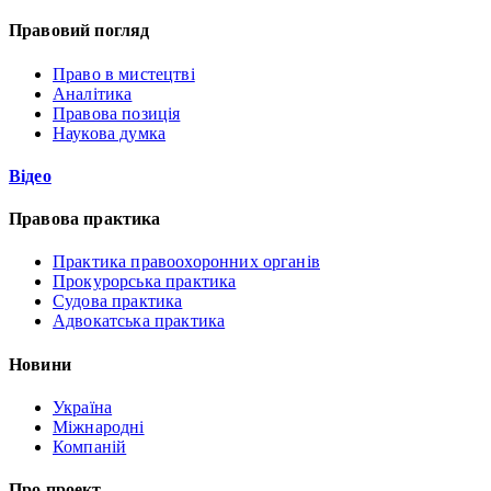
Правовий погляд
Право в мистецтві
Аналітика
Правова позиція
Наукова думка
Відео
Правова практика
Практика правоохоронних органів
Прокурорська практика
Судова практика
Адвокатська практика
Новини
Україна
Міжнародні
Компаній
Про проект