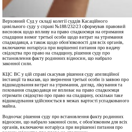
Верховний Суд у складі колегії суддів Касаційного
цивільного суду у справі №188/232/23 сформував правовий
висновок щодо впливу на право спадкоємця на отримання
спадщини вимог третьої особи щодо витрат на утримання
спадкодавця, а також щодо обов'язковості для всіх органів,
включаючи нотаріуса при вирішенні питання про видачу
свідоцтва про право на спадщину, рішення суду про
встановлення факту родинних відносин, що набрало
законної сили.
КЦС ВС у цій справі скасував рішення суду апеляційної
інстанції та вказав, що звернення третьої особи із заявою про
відшкодування витрат на утримання, догляд, лікування та
поховання спадкодавця не впливає на право спадкоємця
отримати свідоцтво про право на спадщину, оскільки таке
відшкодування здійснюється в межах вартості успадкованого
майна.
Водночас рішення суду про встановлення факту родинних
відносин, що набрало законної сили, є обов'язковим для всіх
органів, включаючи нотаріуса при вирішенні питання про