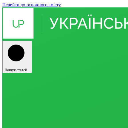
Перейти до основного змісту
Пошук статей...