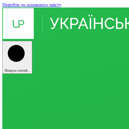
Перейти до основного змісту
Пошук статей...