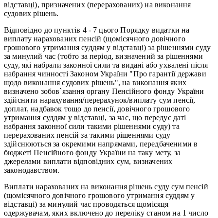
відставці), призначених (перерахованих) на виконання
судових рішень.
Відповідно до пунктів 4 - 7 цього Порядку видатки на
виплату нарахованих пенсій (щомісячного довічного
грошового утримання суддям у відставці) за рішеннями суду
за минулий час (тобто за період, визначений за рішеннями
суду, які набрали законної сили та видані або ухвалені після
набрання чинності Законом України "Про гарантії держави
щодо виконання судових рішень", на виконання яких
визначено зобов`язання органу Пенсійного фонду України
здійснити нарахування/перерахунок/виплату сум пенсії,
доплат, надбавок тощо до пенсії, довічного грошового
утримання суддям у відставці, за час, що передує даті
набрання законної сили такими рішеннями суду) та
перерахованих пенсій за такими рішеннями суду
здійснюються за окремими напрямами, передбаченими в
бюджеті Пенсійного фонду України на таку мету, за
джерелами виплати відповідних сум, визначених
законодавством.
Виплати нарахованих на виконання рішень суду сум пенсій
(щомісячного довічного грошового утримання суддям у
відставці) за минулий час проводяться щомісяця
одержувачам, яких включено до переліку станом на 1 число