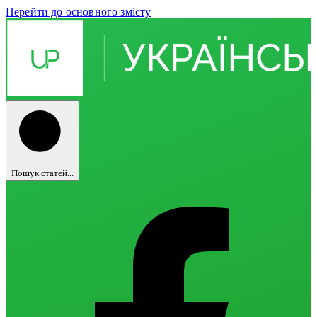
Перейти до основного змісту
Пошук статей...