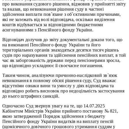
про виконання судового рішення, відмовив у прийнятті звіту
та вказав, що невиконання рішення суду в частині
здійснення виплати пов`язане з об`єктивними причинами,
які не залежать від волі відповідача, оскільки виділення
коштів відбувається за відповідними бюджетними
асигнуваннями з Пенсійного фонду України.
Відповідач долучив до звіту документальні докази того, що
на виконанні Пенсійного фонду України та його
територіальних органів знаходяться десятки тисяч рішень
судів про нарахування та здійснення пенсійних виплат, в той
час як заборгованість держави перед пенсіонерами зросла,
що відповідно ускладнює її своєчасне погашення.
Таким чином, аналізуючи причинно-наслідковий зв`язок
невиконання в повному обсязі рішення суду, Суд вважає
відсутніми ознаки вини та умислу у діях відповідача та
відповідно робить висновок про недоцільність застосування
до нього штрафних санкцій.
Одночасно Суд звернув увагу на те, що 14.07.2025
Кабінетом Міністрів України прийнято постанову № 821,
якою затверджений Порядок здійснення з бюджету
Пенсійного фонду України видатків на виплату пенсій
(щомісячного довічного грошового утримання суддям у