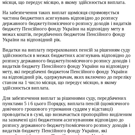
місяця, що передує місяцю, в якому здійснюється виплата.
На забезпечення таких виплат щомісяця спрямовується
частина бюджетних асигнувань відповідно до розпису
державного бюджету/помісячного розпису доходів і видатків
бюджету Пенсійного фонду України на відповідну мету в
межах коштів, передбачених бюджетом Пенсійного фонду
України на відповідний рік.
Видатки на виплату перерахованих пенсій за рішенням суду
здійснюються в межах бюджетних асигнувань відповідно до
розпису державного бюджету/помісячного розпису доходів і
видатків бюджету Пенсійного фонду України на відповідну
мету, які передбачені бюджетом Пенсійного фонду України
на відповідний рік, одержувачам, яких включено до переліку
станом на 1 число місяця, що передує місяцю, в якому
здійснюється виплата.
Для забезпечення виплат за рішеннями суду, передбачених
пунктами 5 і 6 цього Порядку, виплата пенсій (щомісячного
довічного грошового утримання суддям у відставці)
проводиться в сумі, що визначається пропорційно виділеним
на зазначені цілі бюджетним асигнуванням відповідно до
розпису державного бюджету/помісячного розпису доходів і
видатків бюджету Пенсійного фонду України, які