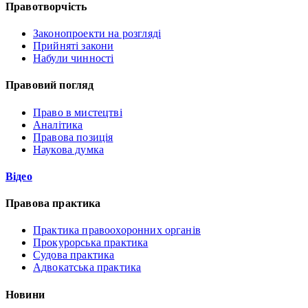
Правотворчість
Законопроекти на розгляді
Прийняті закони
Набули чинності
Правовий погляд
Право в мистецтві
Аналітика
Правова позиція
Наукова думка
Відео
Правова практика
Практика правоохоронних органів
Прокурорська практика
Судова практика
Адвокатська практика
Новини