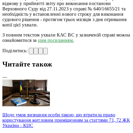
відмову у прийнятті звіту про виконання постанови
Верховного Суду від 27.11.2023 у справі № 640/16655/21 та
необхідність у встановленні нового строку для виконання
судового рішення - протягом трьох місяців з дня отримання
копії цієї ухвали.
З повним текстом ухвали КАС ВС у зазначеній справі можна
ознайомитися за
цим посиланням.
Поділитись:
Читайте також
—
Щодо умов визнання особи такою, що втратила право
користування житловим приміщенням за статтями 71, 72 ЖК
України - КЦС