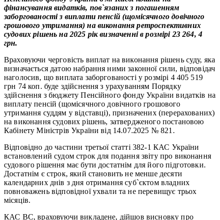
фінансування видатків, пов`язаних з погашенням
заборгованості з виплати пенсій (щомісячного довічного
грошового утримання) на виконання ретроспективних
судових рішень на 2025 рік визначенні в розмірі 23 264, 4
грн.
Враховуючи черговість виплат на виконання рішень суду, яка
визначається датою набрання ними законної сили, відповідач
наголосив, що виплата заборгованості у розмірі 4 405 519
грн 74 коп. буде здійснення з урахуванням Порядку
здійснення з бюджету Пенсійного фонду України видатків на
виплату пенсій (щомісячного довічного грошового
утримання суддям у відставці), призначених (перерахованих)
на виконання судових рішень, затвердженого постановою
Кабінету Міністрів України від 14.07.2025 № 821.
Відповідно до частини третьої статті 382-1 КАС України
встановлений судом строк для подання звіту про виконання
судового рішення має бути достатнім для його підготовки.
Достатнім є строк, який становить не менше десяти
календарних днів з дня отримання суб`єктом владних
повноважень відповідної ухвали та не перевищує трьох
місяців.
КАС ВС, враховуючи викладене, дійшов висновку про