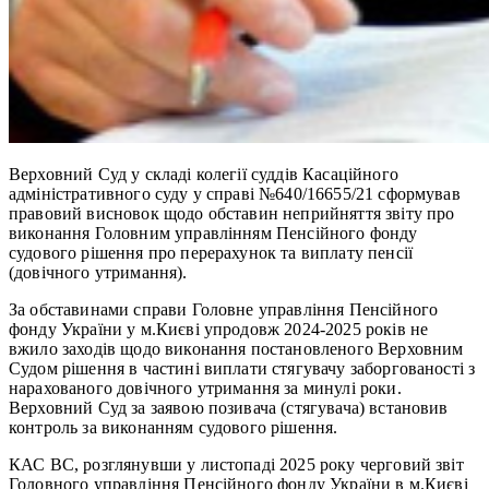
Верховний Суд у складі колегії суддів Касаційного
адміністративного суду у справі №640/16655/21 сформував
правовий висновок щодо обставин неприйняття звіту про
виконання Головним управлінням Пенсійного фонду
судового рішення про перерахунок та виплату пенсії
(довічного утримання).
За обставинами справи Головне управління Пенсійного
фонду України у м.Києві упродовж 2024-2025 років не
вжило заходів щодо виконання постановленого Верховним
Судом рішення в частині виплати стягувачу заборгованості з
нарахованого довічного утримання за минулі роки.
Верховний Суд за заявою позивача (стягувача) встановив
контроль за виконанням судового рішення.
КАС ВС, розглянувши у листопаді 2025 року черговий звіт
Головного управління Пенсійного фонду України в м.Києві