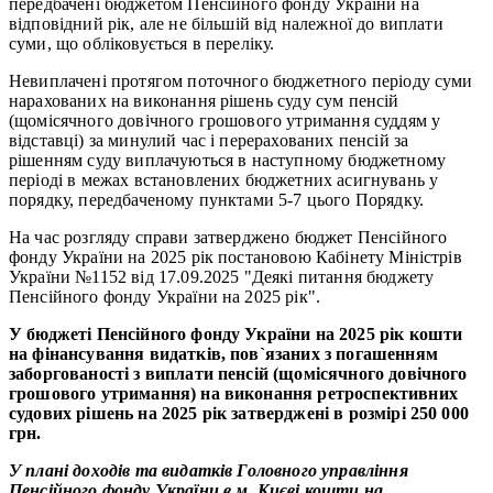
передбачені бюджетом Пенсійного фонду України на
відповідний рік, але не більшій від належної до виплати
суми, що обліковується в переліку.
Невиплачені протягом поточного бюджетного періоду суми
нарахованих на виконання рішень суду сум пенсій
(щомісячного довічного грошового утримання суддям у
відставці) за минулий час і перерахованих пенсій за
рішенням суду виплачуються в наступному бюджетному
періоді в межах встановлених бюджетних асигнувань у
порядку, передбаченому пунктами 5-7 цього Порядку.
На час розгляду справи затверджено бюджет Пенсійного
фонду України на 2025 рік постановою Кабінету Міністрів
України №1152 від 17.09.2025 "Деякі питання бюджету
Пенсійного фонду України на 2025 рік".
У бюджеті Пенсійного фонду України на 2025 рік кошти
на фінансування видатків, пов`язаних з погашенням
заборгованості з виплати пенсій (щомісячного довічного
грошового утримання) на виконання ретроспективних
судових рішень на 2025 рік затверджені в розмірі 250 000
грн.
У плані доходів та видатків Головного управління
Пенсійного фонду України в м. Києві кошти на