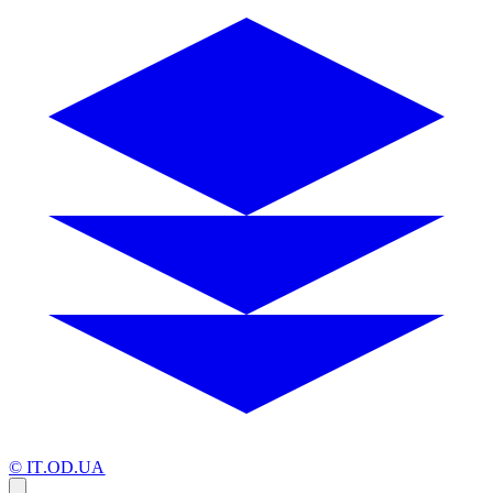
© IT.OD.UA