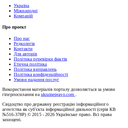
Україна
Міжнародні
Компаній
Про проект
Про нас
Редколегія
Контакти
Для авторів
Політика перевірки фактів
Етична політика
Політика виправлень
Політика конфіденційності
Умови надання послуг
Використання матеріалів порталу дозволяється за умови
гіперпосилання на
ukrainepravo.com
.
Свідоцтво про державну реєстрацію інформаційного
агентства як суб'єкта інформаційної діяльності (серія КВ
№516-378Р)
© 2015 - 2026 Українське право. Всі права
захищені.