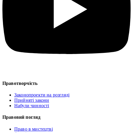
Правотворчість
Законопроекти на розгляді
Прийняті закони
Набули чинності
Правовий погляд
Право в мистецтві