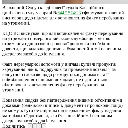
Верховний Суд у складі колегії суддів Касаційного
цивільного суду у справі №
644/1574/23
сформував правовий
висновок щодо підстав для встановлення факту перебування
на утриманні.
КЦС ВС виснував, що для встановлення факту перебування
на утриманні померлого військовослужбовця з метою
отримання одноразової грошової допомоги необхідно
довести, що надавана допомога була постійним і основним
джерелом засобів до існування.
Факт нерегулярної допомоги у вигляді купівлі продуктів
харчування, ліків, подарунків та проведення дозвілля, за
відсутності доказів щодо розміру такої допомоги та її
співвідношення з іншими доходами, не є достатньою
підставою для встановлення факту перебування на
утриманні.
Показання свідків без підтвердження іншими об'єктивними
доказами (банківські виписки, документи про доходи тощо)
не можуть бути безспірним підтвердженням факту надання
матеріальної допомоги, яка була постійним і основним
джерелом засобів для існування.
Поділитись: