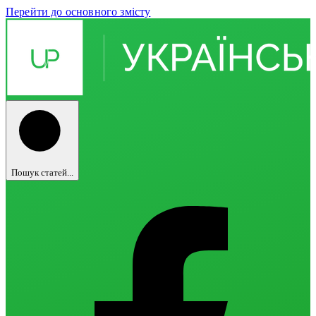
Перейти до основного змісту
Пошук статей...