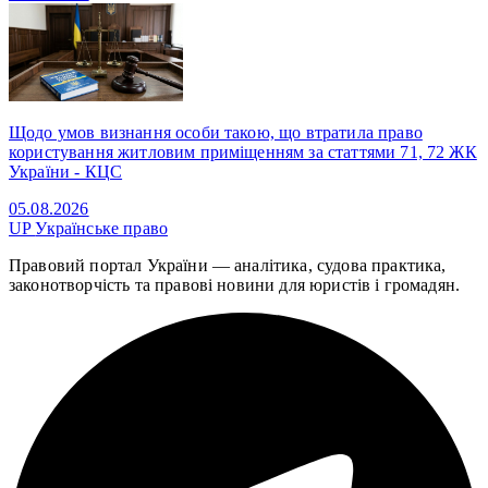
Щодо умов визнання особи такою, що втратила право
користування житловим приміщенням за статтями 71, 72 ЖК
України - КЦС
05.08.2026
UP
Українське право
Правовий портал України — аналітика, судова практика,
законотворчість та правові новини для юристів і громадян.