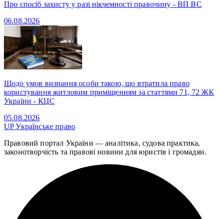
Про спосіб захисту у разі нікчемності правочину - ВП ВС
06.08.2026
Щодо умов визнання особи такою, що втратила право
користування житловим приміщенням за статтями 71, 72 ЖК
України - КЦС
05.08.2026
UP
Українське право
Правовий портал України — аналітика, судова практика,
законотворчість та правові новини для юристів і громадян.