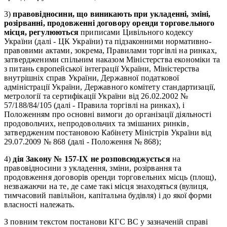
3)
правовідносини, що виникають при укладенні, зміні,
розірванні, продовженні договору оренди торговельного
місця, регулюються
приписами Цивільного кодексу
України (далі - ЦК України) та підзаконними нормативно-
правовими актами, зокрема, Правилами торгівлі на ринках,
затвердженими спільним наказом Міністерства економіки та
з питань європейської інтеграції України, Міністерства
внутрішніх справ України, Державної податкової
адміністрації України, Державного комітету стандартизації,
метрології та сертифікації України від 26.02.2002 №
57/188/84/105 (далі - Правила торгівлі на ринках), і
Положенням про основні вимоги до організації діяльності
продовольчих, непродовольчих та змішаних ринків,
затвердженим постановою Кабінету Міністрів України від
29.07.2009 № 868 (далі - Положення № 868);
4)
дія Закону № 157-IX не розповсюджується
на
правовідносини з укладення, зміни, розірвання та
продовження договорів оренди торговельних місць (площ),
незважаючи на те, де саме такі місця знаходяться (вулиця,
тимчасовий павільйон, капітальна будівля) і до якої форми
власності належать.
З повним текстом постанови КГС ВС у зазначеній справі