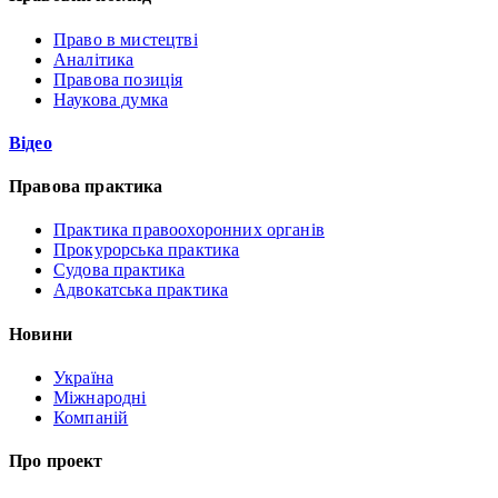
Право в мистецтві
Аналітика
Правова позиція
Наукова думка
Відео
Правова практика
Практика правоохоронних органів
Прокурорська практика
Судова практика
Адвокатська практика
Новини
Україна
Міжнародні
Компаній
Про проект