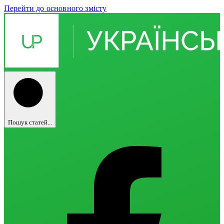
Перейти до основного змісту
Пошук статей...