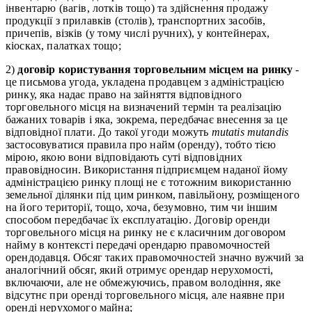
інвентарю (вагів, лотків тощо) та здійснення продажу
продукції з прилавків (столів), транспортних засобів,
причепів, візків (у тому числі ручних), у контейнерах,
кіосках, палатках тощо;
2)
договір користування торговельним місцем на ринку
-
це письмова угода, укладена продавцем з адміністрацією
ринку, яка надає право на зайняття відповідного
торговельного місця на визначений термін та реалізацію
бажаних товарів і яка, зокрема, передбачає внесення за це
відповідної плати. До такої угоди можуть
mutatis mutandis
застосовуватися правила про найм (оренду), тобто тією
мірою, якою вони відповідають суті відповідних
правовідносин. Використання підприємцем наданої йому
адміністрацією ринку площі не є тотожним використанню
земельної ділянки під цим ринком, павільйону, розміщеного
на його території, тощо, хоча, безумовно, тим чи іншим
способом передбачає їх експлуатацію. Договір оренди
торговельного місця на ринку не є класичним договором
найму в контексті передачі орендарю правомочностей
орендодавця. Обсяг таких правомочностей значно вужчий за
аналогічний обсяг, який отримує орендар нерухомості,
включаючи, але не обмежуючись, правом володіння, яке
відсутнє при оренді торговельного місця, але наявне при
оренді нерухомого майна;