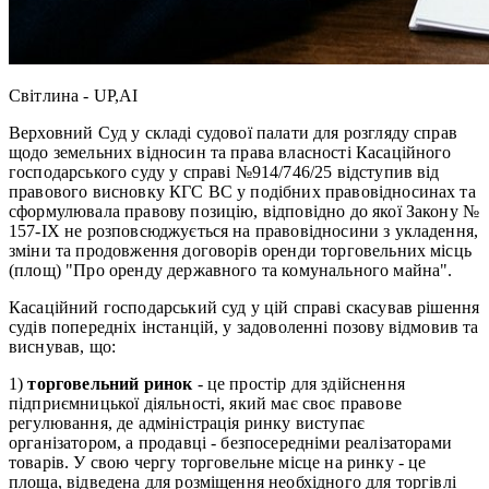
Світлина - UP,AI
Верховний Суд у складі судової палати для розгляду справ
щодо земельних відносин та права власності Касаційного
господарського суду у справі №914/746/25 відступив від
правового висновку КГС ВС у подібних правовідносинах та
сформулювала правову позицію, відповідно до якої Закону №
157-IX не розповсюджується на правовідносини з укладення,
зміни та продовження договорів оренди торговельних місць
(площ) "Про оренду державного та комунального майна".
Касаційний господарський суд у цій справі скасував рішення
судів попередніх інстанцій, у задоволенні позову відмовив та
виснував, що:
1)
торговельний ринок
- це простір для здійснення
підприємницької діяльності, який має своє правове
регулювання, де адміністрація ринку виступає
організатором, а продавці - безпосередніми реалізаторами
товарів. У свою чергу торговельне місце на ринку - це
площа, відведена для розміщення необхідного для торгівлі