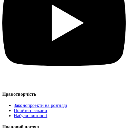
Правотворчість
Законопроекти на розгляді
Прийняті закони
Набули чинності
Правовий погляд