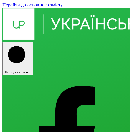
Перейти до основного змісту
Пошук статей...