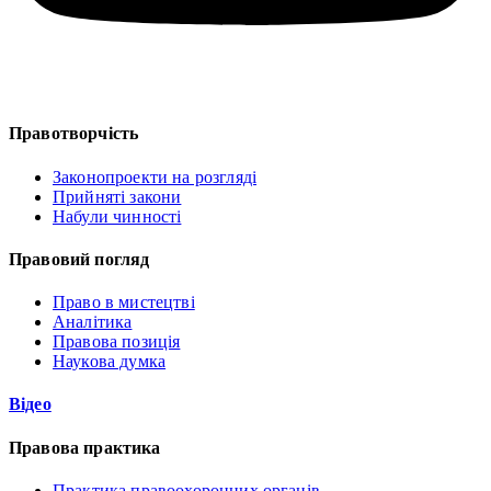
Правотворчість
Законопроекти на розгляді
Прийняті закони
Набули чинності
Правовий погляд
Право в мистецтві
Аналітика
Правова позиція
Наукова думка
Відео
Правова практика
Практика правоохоронних органів