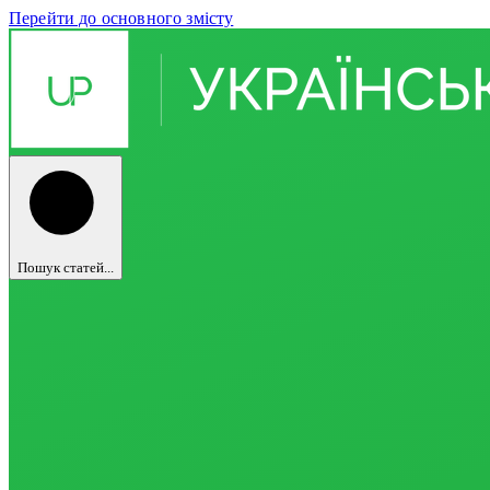
Перейти до основного змісту
Пошук статей...