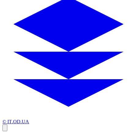
© IT.OD.UA