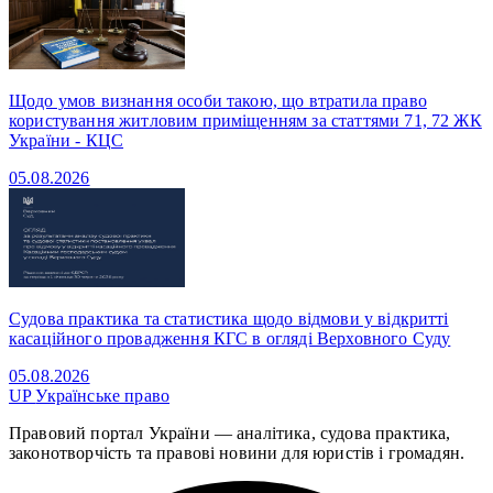
Щодо умов визнання особи такою, що втратила право
користування житловим приміщенням за статтями 71, 72 ЖК
України - КЦС
05.08.2026
Судова практика та статистика щодо відмови у відкритті
касаційного провадження КГС в огляді Верховного Суду
05.08.2026
UP
Українське право
Правовий портал України — аналітика, судова практика,
законотворчість та правові новини для юристів і громадян.