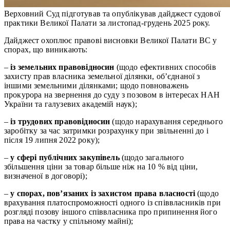
Верховний Суд підготував та опублікував дайджест судової
практики Великої Палати за листопад-грудень 2025 року.
Дайджест охоплює правові висновки Великої Палати ВС у
спорах, що виникають:
–
із земельних правовідносин
(щодо ефективних способів
захисту прав власника земельної ділянки, об’єднаної з
іншими земельними ділянками; щодо повноважень
прокурора на звернення до суду з позовом в інтересах НАН
України та галузевих академій наук);
–
із трудових правовідносин
(щодо нарахування середнього
заробітку за час затримки розрахунку при звільненні до і
після 19 липня 2022 року);
–
у сфері публічних закупівель
(щодо загального
збільшення ціни за товар більше ніж на 10 % від ціни,
визначеної в договорі);
–
у спорах, пов’язаних із захистом права власності
(щодо
врахування платоспроможності одного із співвласників при
розгляді позову іншого співвласника про припинення його
права на частку у спільному майні);