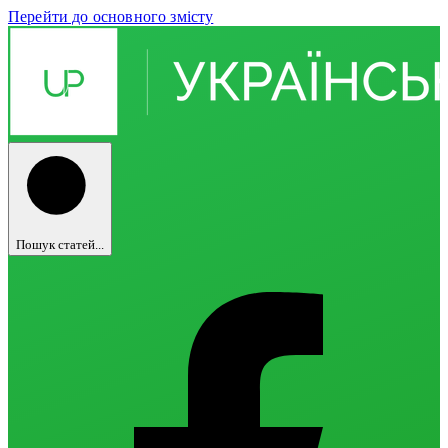
Перейти до основного змісту
Пошук статей...