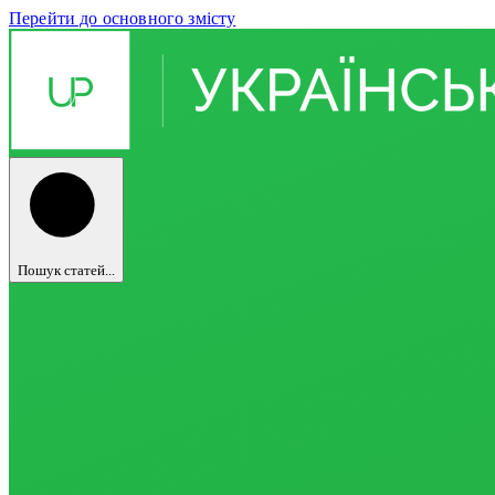
Перейти до основного змісту
Пошук статей...