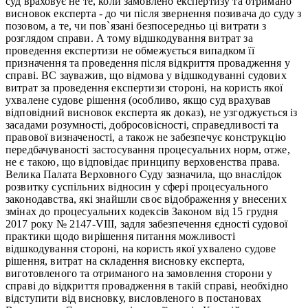
суд враховує не те, коли замовлено експертизу та отримано
висновок експерта - до чи після звернення позивача до суду з
позовом, а те, чи пов`язані безпосередньо ці витрати з
розглядом справи. А тому відшкодування витрат за
проведення експертизи не обмежується випадком її
призначення та проведення після відкриття провадження у
справі. ВС зауважив, що відмова у відшкодуванні судових
витрат за проведення експертизи стороні, на користь якої
ухвалене судове рішення (особливо, якщо суд врахував
відповідний висновок експерта як доказ), не узгоджується із
засадами розумності, добросовісності, справедливості та
правової визначеності, а також не забезпечує конструкцію
передбачуваності застосування процесуальних норм, отже,
не є такою, що відповідає принципу верховенства права.
Велика Палата Верховного Суду зазначила, що внаслідок
розвитку суспільних відносин у сфері процесуального
законодавства, які знайшли своє відображення у внесених
змінах до процесуальних кодексів Законом від 15 грудня
2017 року № 2147-VIII, задля забезпечення єдності судової
практики щодо вирішення питання можливості
відшкодування стороні, на користь якої ухвалено судове
рішення, витрат на складення висновку експерта,
виготовленого та отриманого на замовлення сторони у
справі до відкриття провадження в такій справі, необхідно
відступити від висновку, висловленого в постановах