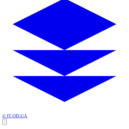
© IT.OD.UA