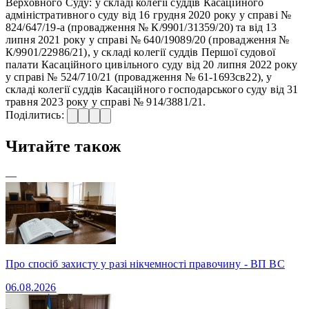
Верховного Суду: у складі колегії суддів Касаційного
адміністративного суду від 16 грудня 2020 року у справі №
824/647/19-а (провадження № К/9901/31359/20) та від 13
липня 2021 року у справі № 640/19089/20 (провадження №
К/9901/22986/21), у складі колегії суддів Першої судової
палати Касаційного цивільного суду від 20 липня 2022 року
у справі № 524/710/21 (провадження № 61-1693св22), у
складі колегії суддів Касаційного господарського суду від 31
травня 2023 року у справі № 914/3881/21.
Поділитись:
Читайте також
—
Про спосіб захисту у разі нікчемності правочину - ВП ВС
06.08.2026