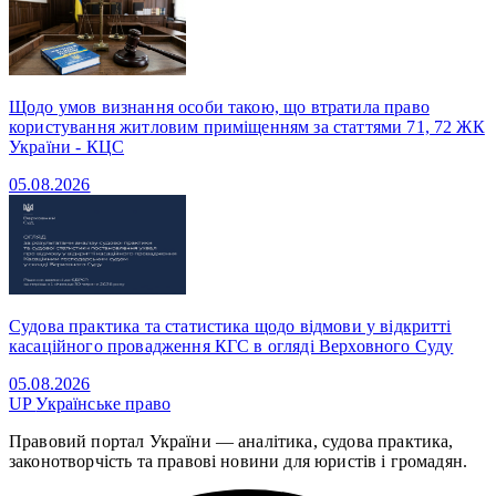
Щодо умов визнання особи такою, що втратила право
користування житловим приміщенням за статтями 71, 72 ЖК
України - КЦС
05.08.2026
Судова практика та статистика щодо відмови у відкритті
касаційного провадження КГС в огляді Верховного Суду
05.08.2026
UP
Українське право
Правовий портал України — аналітика, судова практика,
законотворчість та правові новини для юристів і громадян.