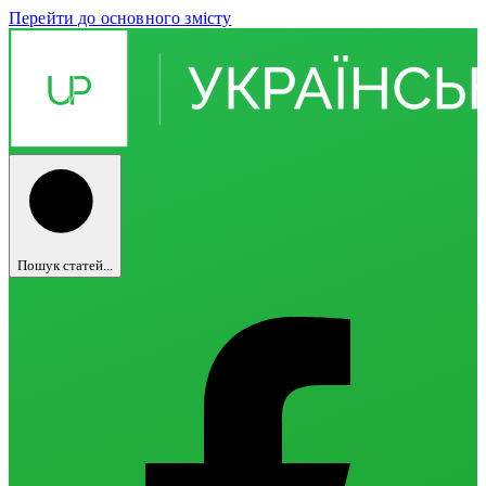
Перейти до основного змісту
Пошук статей...