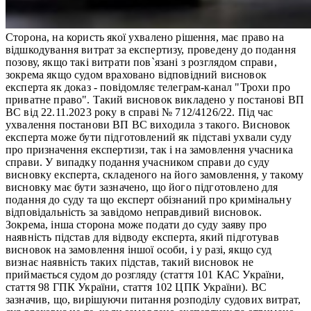
Сторона, на користь якої ухвалено рішення, має право на
відшкодування витрат за експертизу, проведену до подання
позову, якщо такі витрати пов`язані з розглядом справи,
зокрема якщо судом враховано відповідний висновок
експерта як доказ - повідомляє телеграм-канал "Трохи про
приватне право". Такий висновок викладено у постанові ВП
ВС від 22.11.2023 року в справі № 712/4126/22. Під час
ухвалення постанови ВП ВС виходила з такого. Висновок
експерта може бути підготовлений як підставі ухвали суду
про призначення експертизи, так і на замовлення учасника
справи. У випадку подання учасником справи до суду
висновку експерта, складеного на його замовлення, у такому
висновку має бути зазначено, що його підготовлено для
подання до суду та що експерт обізнаний про кримінальну
відповідальність за завідомо неправдивий висновок.
Зокрема, інша сторона може подати до суду заяву про
наявність підстав для відводу експерта, який підготував
висновок на замовлення іншої особи, і у разі, якщо суд
визнає наявність таких підстав, такий висновок не
приймається судом до розгляду (стаття 101 КАС України,
стаття 98 ГПК України, стаття 102 ЦПК України). ВС
зазначив, що, вирішуючи питання розподілу судових витрат,