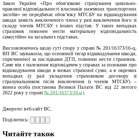
Закон України «Про обов'язкове страхування цивільно-
правової відповідальності власників наземних транспортних
засобів» не передбачає обов’язку МТСБУ на відшкодування
шкоди замість виключеного члена у разі виключення його зі
складу членів МТСБУ з інших підстав. У таких випадках
страховик повинен нести матеріальну відповідальність
самостійно на загальних підставах.
Висловлюючись щодо суті спору у справі № 201/16373/16-ц,
ВП ВС зауважила, що основний тягар відшкодування шкоди,
спричиненої за наслідками ДТП, повинен нести страховик.
Саме він є належним відповідачем у справах за позовами про
відшкодування шкоди в межах страхової суми, а в окремих
випадках (у разі укладення страховиком договору зі
страхувальником після виключення із членів МТСБУ) –
винна особа (постанова Великої Палати ВС від 22 лютого
2022 року у справі
№ 201/16373/16-ц)
.
Джерело: веб-сайт ВС.
Поділитись:
Читайте також