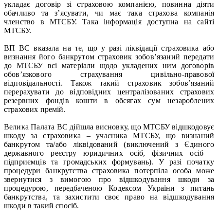
укладає договір зі страховою компанією, повинна діяти
обачливо та з’ясувати, чи має така страхова компанія
членство в МТСБУ. Така інформація доступна на сайті
МТСБУ.
ВП ВС вказала на те, що у разі ліквідації страховика або
визнання його банкрутом страховик зобов’язаний передати
до МТСБУ всі матеріали щодо укладених ним договорів
обов’язкового страхування цивільно-правової
відповідальності. Також такий страховик зобов’язаний
перерахувати до відповідних централізованих страхових
резервних фондів кошти в обсягах сум незароблених
страхових премій.
Велика Палата ВС дійшла висновку, що МТСБУ відшкодовує
шкоду за страховика – учасника МТСБУ, що визнаний
банкрутом та/або ліквідований (виключений з Єдиного
державного реєстру юридичних осіб, фізичних осіб –
підприємців та громадських формувань). У разі початку
процедури банкрутства страховика потерпіла особа може
звернутися з вимогою про відшкодування шкоди за
процедурою, передбаченою Кодексом України з питань
банкрутства, та захистити своє право на відшкодування
шкоди в такий спосіб.