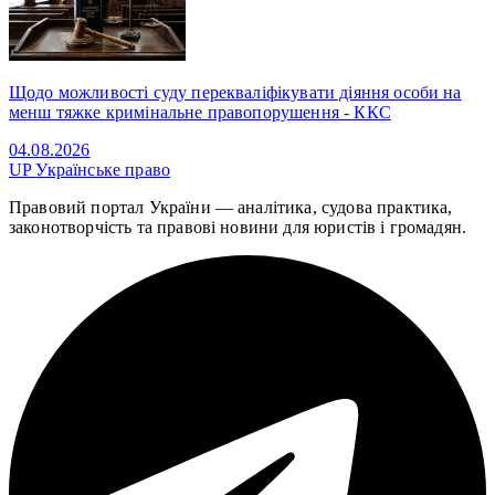
Щодо можливості суду перекваліфікувати діяння особи на
менш тяжке кримінальне правопорушення - ККС
04.08.2026
UP
Українське право
Правовий портал України — аналітика, судова практика,
законотворчість та правові новини для юристів і громадян.