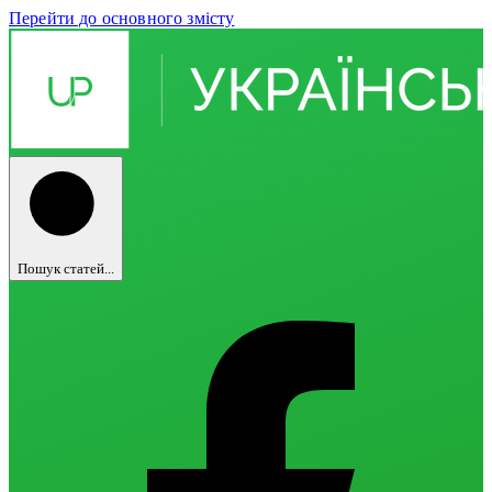
Перейти до основного змісту
Пошук статей...