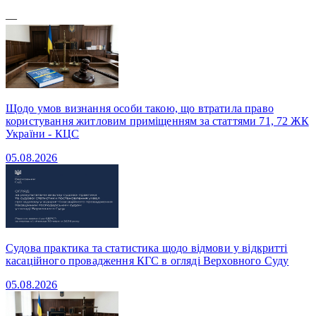
—
Щодо умов визнання особи такою, що втратила право
користування житловим приміщенням за статтями 71, 72 ЖК
України - КЦС
05.08.2026
Судова практика та статистика щодо відмови у відкритті
касаційного провадження КГС в огляді Верховного Суду
05.08.2026