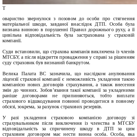
Т
овариство звернулося з позовом до особи про стягнення
матеріальної шкоди, завданої внаслідок ДТП. Особа була
визнана винною в порушенні Правил дорожнього руху, а її
цивільна відповідальність була застрахована у страховій
компанії.
Суди встановили, що страхова компанія виключена із членів
МТСБУ, а після відкриття провадження у справі за рішенням
суду страховик був визнаний банкрутом.
Велика Палата ВС зазначила, що наслідком анулювання
ліцензії страхової компанії є неможливість укладення такою
компанією нових договорів страхування, а також внесення
змін до чинних. Зобов’язання такої компанії за укладеними
раніше договорами не припиняються, тобто виплати
страхового відшкодування повинні проводитися в повному
обсязі, зокрема, за рахунок страхових резервів.
У разі укладення страховою компанією договору зі
страхувальником після виключення із членства в МТСБУ
відповідальність за спричинену шкоду в ДТП за цим
страховим договором має нести винна особа. Особа, яка