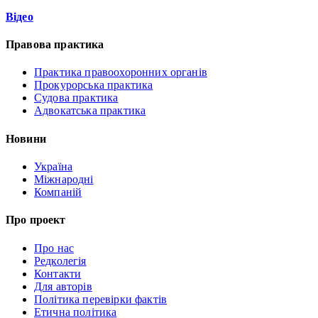
Відео
Правова практика
Практика правоохоронних органів
Прокурорська практика
Судова практика
Адвокатська практика
Новини
Україна
Міжнародні
Компаній
Про проект
Про нас
Редколегія
Контакти
Для авторів
Політика перевірки фактів
Етична політика